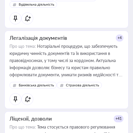
бухгалтера під час оподаткування, приватизації, оренди
Будівельна діяльність
державного майна, корпоративних угод і перевірки
статусу суб'єктів оціночної діяльності
Легалізація документів
+4
Про що тема:
Нотаріальні процедури, що забезпечують
юридичну чинність документів та їх використання в
правовідносинах, у тому числі за кордоном. Актуальна
інформація дозволяє бізнесу та юристам правильно
оформлювати документи, уникати ризиків недійсності та
забезпечувати їх належне прийняття органами влади та
Банківська діяльність
Страхова діяльність
контрагентами
Ліцензії, дозволи
+41
Про що тема:
Тема стосується правового регулювання