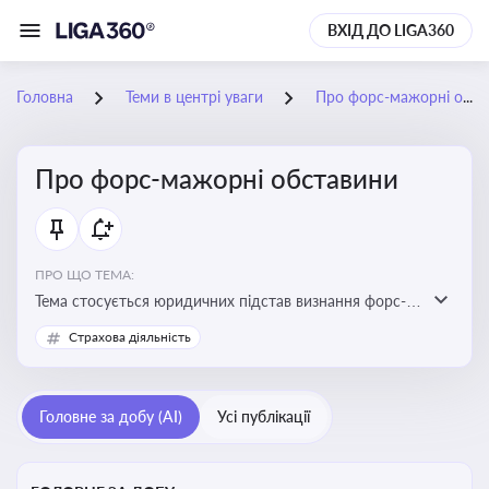
ВХІД ДО LIGA360
Головна
Теми в центрі уваги
Про форс-мажорні обставини
Про форс-мажорні обставини
ПРО ЩО ТЕМА:
Тема стосується юридичних підстав визнання форс-
мажорних обставин та звільнення від
Страхова діяльність
відповідальності у зв'язку з їх настанням
Головне за добу (AI)
Усі публікації