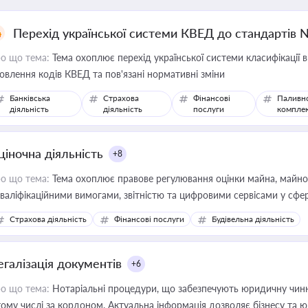
Перехід української системи КВЕД до стандартів 
о що тема:
Тема охоплює перехід української системи класифікації в
овлення кодів КВЕД та пов'язані нормативні зміни
Банківська
Страхова
Фінансові
Паливн
діяльність
діяльність
послуги
компле
ціночна діяльність
+8
о що тема:
Тема охоплює правове регулювання оцінки майна, майнови
кваліфікаційними вимогами, звітністю та цифровими сервісами у сфер
дійних змін у цій сфері корисне для власника бізнесу, керівника, юр
Страхова діяльність
Фінансові послуги
Будівельна діяльність
иватизації, оренди державного майна, корпоративних угод і перевірки
егалізація документів
+6
о що тема:
Нотаріальні процедури, що забезпечують юридичну чинні
тому числі за кордоном. Актуальна інформація дозволяє бізнесу т