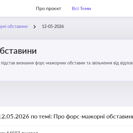
Про проєкт
Всі Теми
рні обставини
12-05-2026
бставини
підстав визнання форс-мажорних обставин та звільнення від відповід
12.05.2026 по темі: Про форс-мажорні обставин
но:
14597 джерел