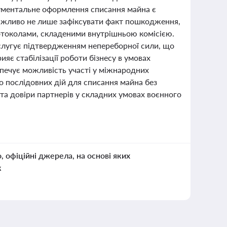
ументальне оформлення списання майна є
Важливо не лише зафіксувати факт пошкодження,
ротоколами, складеними внутрішньою комісією.
лугує підтвердженням непереборної сили, що
рияє стабілізації роботи бізнесу в умовах
зпечує можливість участі у міжнародних
 послідовних дій для списання майна без
 та довіри партнерів у складних умовах воєнного
о, офіційні джерела, на основі яких
к