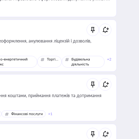
влади та контрагентами
оформлення, анулювання ліцензій і дозволів,
о-енергетичний
Торгівля
Будівельна
+2
кс
діяльність
Фінансові послуги
+1