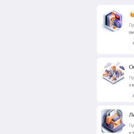
Пр
он
О
Пр
з 
ме
пр
Л
Пр
у 