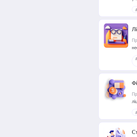
ри
Лі
Пр
не
Ф
Пр
лі
С