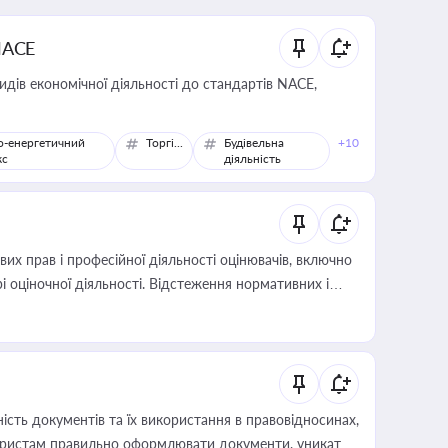
NACE
идів економічної діяльності до стандартів NACE,
о-енергетичний
Торгівля
Будівельна
+10
кс
діяльність
х прав і професійної діяльності оцінювачів, включно
і оціночної діяльності. Відстеження нормативних і
иста або бухгалтера під час оподаткування,
 статусу суб'єктів оціночної діяльності
сть документів та їх використання в правовідносинах,
а юристам правильно оформлювати документи, уникати