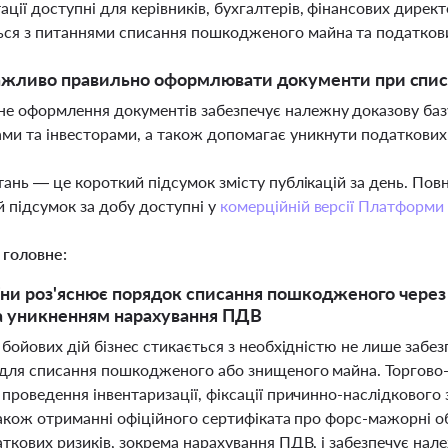
ації доступні для керівників, бухгалтерів, фінансових директо
ся з питаннями списання пошкодженого майна та податкови
ажливо правильно оформлювати документи при спис
е оформлення документів забезпечує належну доказову баз
ми та інвесторами, а також допомагає уникнути податкових
тань — це короткий підсумок змісту публікацій за день. По
 підсумок за добу доступні у
комерційній версії Платформи
 головне:
ни роз'яснює порядок списання пошкодженого через 
а уникненням нарахування ПДВ
 бойових дій бізнес стикається з необхідністю не лише забе
для списання пошкодженого або знищеного майна. Торгово-
 проведення інвентаризації, фіксації причинно-наслідковог
 також отриманні офіційного сертифіката про форс-мажорні 
ткових ризиків, зокрема нарахування ПДВ, і забезпечує нале