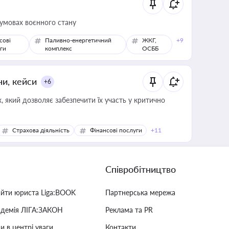
 умовах воєнного стану
сові
Паливно-енергетичний
ЖКГ,
+9
ги
комплекс
ОСББ
ни, кейси
+6
 який дозволяє забезпечити їх участь у критично
Страхова діяльність
Фінансові послуги
+11
Співробітництво
айти юриста Liga:BOOK
Партнерська мережа
адемія ЛІГА:ЗАКОН
Реклама та PR
и в центрі уваги
Контакти