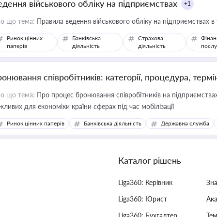
едення військового обліку на підприємствах
+1
о що тема:
Правила ведення військового обліку на підприємствах в
Ринок цінних
Банківська
Страхова
Фінан
паперів
діяльність
діяльність
послу
ронювання співробітників: категорії, процедура, термі
о що тема:
Про процес бронювання співробітників на підприємствах,
жливих для економіки країни сферах під час мобілізації
Ринок цінних паперів
Банківська діяльність
Державна служба
Каталог рішень
Liga360: Керівник
Зн
Liga360: Юрист
Ак
Liga360: Бухгалтер
Тем