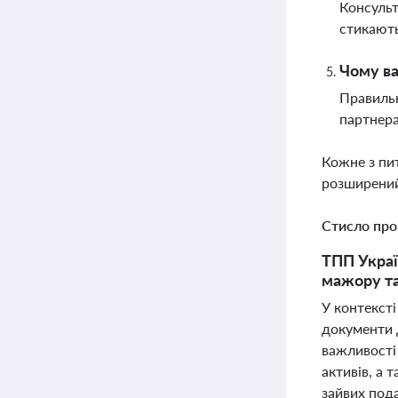
Консульт
стикають
Чому в
Правильн
партнера
Кожне з пи
розширений
Стисло про
ТПП Украї
мажору т
У контексті
документи 
важливості
активів, а
зайвих пода