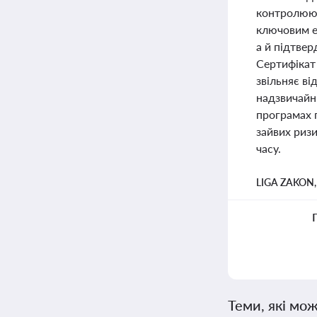
контролююч
ключовим е
а й підтве
Сертифікат
звільняє ві
надзвичайн
програмах 
зайвих ризи
часу.
LIGA ZAKON
Теми, які мож