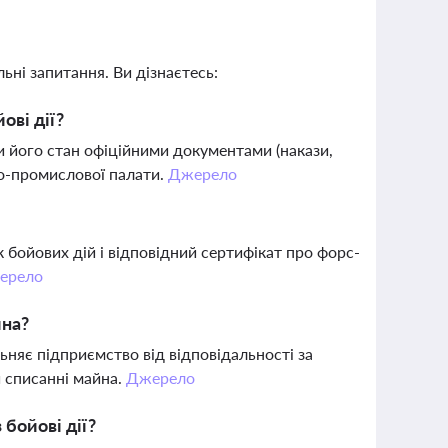
ьні запитання. Ви дізнаєтесь:
ові дії?
 його стан офіційними документами (накази,
во-промислової палати.
Джерело
бойових дій і відповідний сертифікат про форс-
ерело
йна?
няє підприємство від відповідальності за
и списанні майна.
Джерело
бойові дії?