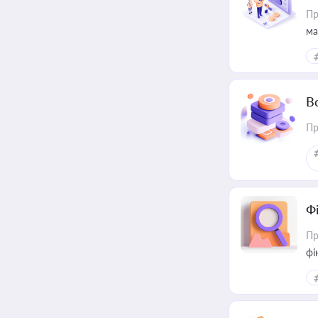
Пр
ма
В
Пр
Ф
Пр
фі