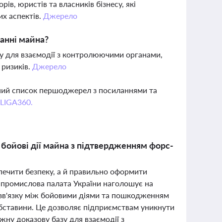
рів, юристів та власників бізнесу, які
х аспектів.
Джерело
анні майна?
у для взаємодії з контролюючими органами,
 ризиків.
Джерело
вний список першоджерел з посиланнями та
 LIGA360.
бойові дії майна з підтвердженням форс-
зпечити безпеку, а й правильно оформити
промислова палата України наголошує на
о зв'язку між бойовими діями та пошкодженням
обставини. Це дозволяє підприємствам уникнути
жну доказову базу для взаємодії з