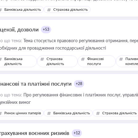
зиків недійсності та забезпечувати їх належне прийняття органами 
Банківська діяльність
Страхова діяльність
цензії, дозволи
+53
о що тема:
Тема стосується правового регулювання отримання, пере
обхідних для провадження господарської діяльності
Банківська
Страхова
Фінансові
Паливн
діяльність
діяльність
послуги
компле
інансові та платіжні послуги
+28
о що тема:
Про регулювання фінансових і платіжних послуг, управління коштами, приймання платежів та дотримання
цензійних вимог
Ринок цінних паперів
Банківська діяльність
Страхова діяльність
трахування воєнних ризиків
+12