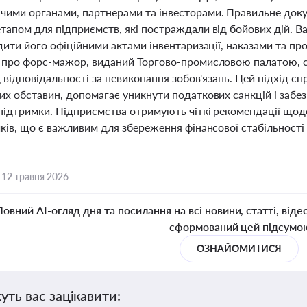
ими органами, партнерами та інвесторами. Правильне док
тапом для підприємств, які постраждали від бойових дій. 
рдити його офіційними актами інвентаризації, наказами та п
 про форс-мажор, виданий Торгово-промисловою палатою, с
д відповідальності за невиконання зобов'язань. Цей підхід сп
их обставин, допомагає уникнути податкових санкцій і забе
підтримки. Підприємства отримують чіткі рекомендації щодо
ків, що є важливим для збереження фінансової стабільності
,
12 травня 2026
Повний AI-огляд дня та посилання на всі новини, статті, віде
сформований цей підсумо
ОЗНАЙОМИТИСЯ
уть вас зацікавити: