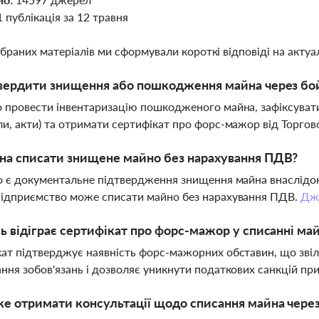
1 публікація за 12 травня
ібраних матеріалів ми сформували короткі відповіді на актуал
вердити знищення або пошкодження майна через бой
 провести інвентаризацію пошкодженого майна, зафіксувати
и, акти) та отримати сертифікат про форс-мажор від Торго
на списати знищене майно без нарахування ПДВ?
о є документальне підтвердження знищення майна внаслідок 
підприємство може списати майно без нарахування ПДВ.
Дж
ь відіграє сертифікат про форс-мажор у списанні ма
ат підтверджує наявність форс-мажорних обставин, що звіль
ння зобов'язань і дозволяє уникнути податкових санкцій пр
е отримати консультації щодо списання майна через 