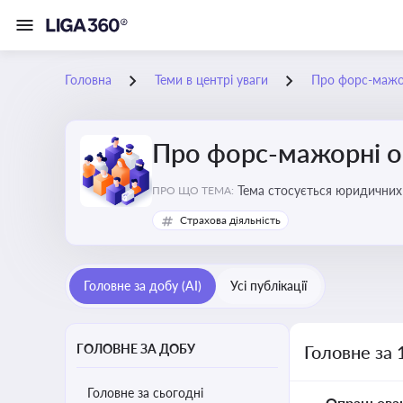
Головна
Теми в центрі уваги
Про форс-мажо
Про форс-мажорні о
Тема стосується юридичних 
ПРО ЩО ТЕМА:
Страхова діяльність
Головне за добу (AI)
Усі публікації
ГОЛОВНЕ ЗА ДОБУ
Головне за 
Головне за сьогодні
Опрацьова