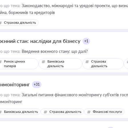
о що тема:
Законодавство, міжнародні та урядові проекти, що визн
йна, боржників та кредиторів
Страхова діяльність
оєнний стан: наслідки для бізнесу
+1
о що тема:
Введення воєнного стану: що далі?
Ринок цінних
Банківська
Страхова
паперів
діяльність
діяльність
інмоніторинг
+31
о що тема:
Загальні питання фінансового моніторингу суб'єктів го
нмоніторинг
Банківська діяльність
Страхова діяльність
Фінансові послуги