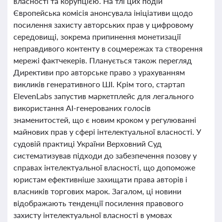
власності та корупцією. На тлі цих подій
Європейська комісія анонсувала ініціативи щодо
посилення захисту авторських прав у цифровому
середовищі, зокрема припинення монетизації
неправдивого контенту в соцмережах та створення
мережі фактчекерів. Планується також перегляд
Директиви про авторське право з урахуванням
викликів генеративного ШІ. Крім того, стартап
ElevenLabs запустив маркетплейс для легального
використання AI-генерованих голосів
знаменитостей, що є новим кроком у регулюванні
майнових прав у сфері інтелектуальної власності. У
судовій практиці України Верховний Суд
систематизував підходи до забезпечення позову у
справах інтелектуальної власності, що допоможе
юристам ефективніше захищати права авторів і
власників торгових марок. Загалом, ці новини
відображають тенденції посилення правового
захисту інтелектуальної власності в умовах