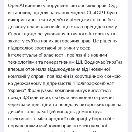
OpenAI винною у порушенні авторських прав. Суд
встановив, що для навчання моделі ChatGPT було
використано тексти дев'яти німецьких пісень без
дозволу правовласників, що стало прецедентом у
Європі щодо регулювання штучного інтелекту та
захисту суб'єктивних авторських прав. Це рішення
підкреслює зростаючі виклики у сфері
інтелектуальної власності, пов’язані з новими
технологіями та генеративним ШІ. Водночас Україна
вперше отримала відшкодування від іноземної
компанії у справі, пов’язаній із корупційною схемою
на державному підприємстві "Поліграфкомбінат
Україна". Французька компанія Surys виплатила
понад 3,3 млн євро, які були незаконно отримані
через завищені ціни та передачу авторських прав на
дизайн голограм. Цей випадок демонструє
ефективність міжнародної співпраці у боротьбі з
порушеннями майнових прав інтелектуальної