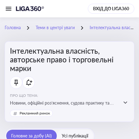
ВХІД ДО LIGA360
Головна
Теми в центрі уваги
Інтелектуальна власність, авторське право і торговельні марки
Інтелектуальна власність,
авторське право і торговельні
марки
ПРО ЩО ТЕМА:
Новини, офіційні роз’яснення, судова практику та
експертні матеріали, що стосуються авторського
Рекламний ринок
права, реєстрації та захисту торговельних марок,
боротьби з порушеннями прав інтелектуальної
власності, а також змін у законодавстві у цій сфері
Головне за добу (AI)
Усі публікації