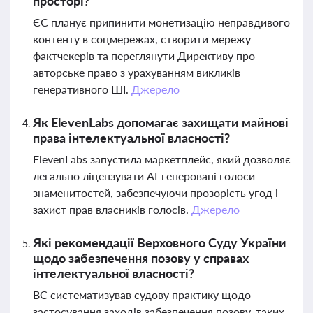
просторі?
ЄС планує припинити монетизацію неправдивого
контенту в соцмережах, створити мережу
фактчекерів та переглянути Директиву про
авторське право з урахуванням викликів
генеративного ШІ.
Джерело
Як ElevenLabs допомагає захищати майнові
права інтелектуальної власності?
ElevenLabs запустила маркетплейс, який дозволяє
легально ліцензувати AI-генеровані голоси
знаменитостей, забезпечуючи прозорість угод і
захист прав власників голосів.
Джерело
Які рекомендації Верховного Суду України
щодо забезпечення позову у справах
інтелектуальної власності?
ВС систематизував судову практику щодо
застосування заходів забезпечення позову, таких