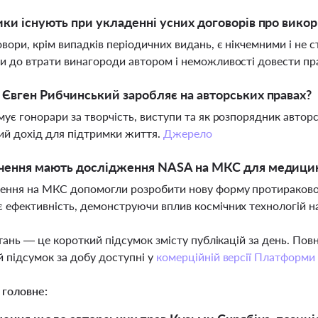
ики існують при укладенні усних договорів про викор
овори, крім випадків періодичних видань, є нікчемними і не
и до втрати винагороди автором і неможливості довести пр
 Євген Рибчинський заробляє на авторських правах?
мує гонорари за творчість, виступи та як розпорядник автор
ий дохід для підтримки життя.
Джерело
ачення мають дослідження NASA на МКС для медици
ння на МКС допомогли розробити нову форму протиракового
 ефективність, демонструючи вплив космічних технологій 
тань — це короткий підсумок змісту публікацій за день. По
 підсумок за добу доступні у
комерційній версії Платформи
 головне: