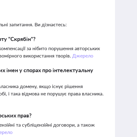
ьні запитання. Ви дізнаєтесь:
рту "Скрябін"?
компенсації за нібито порушення авторських
равомірного використання творів.
Джерело
 імен у спорах про інтелектуальну
ласника домену, якщо існує рішення
і, і така відмова не порушує права власника.
рських прав?
зійні та субліцензійні договори, а також
ерело