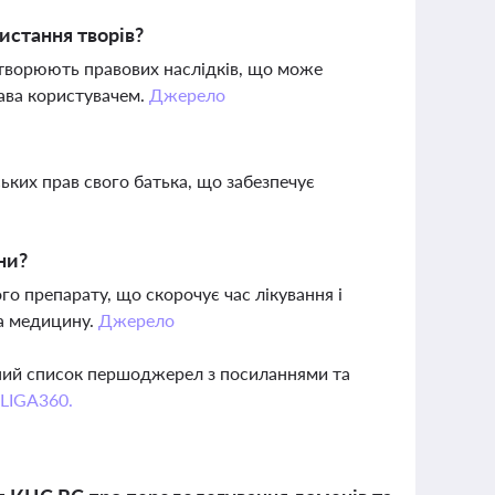
истання творів?
 створюють правових наслідків, що може
ава користувачем.
Джерело
ських прав свого батька, що забезпечує
ни?
 препарату, що скорочує час лікування і
на медицину.
Джерело
вний список першоджерел з посиланнями та
 LIGA360.