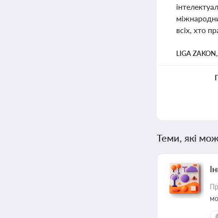
інтелектуа
міжнародних
всіх, хто п
LIGA ZAKON
Теми, які мож
Ін
Пр
мо