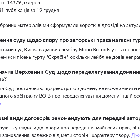
но:
14379 джерел
31 публікація за 19 грудня
ібраних матеріалів ми сформували короткі відповіді на актуал
ення суду щодо спору про авторські права на пісні гу
ський суд Києва відмовив лейблу Moon Records у стягненні 
ремікси пісень гурту "Скрябін", оскільки лейбл не довів неп
ачив Верховний Суд щодо переделегування доменних
ть?
й Суд постановив, що реєстратор домену не може змінити в
ного арбітражу ВОІВ про переделегування домену іншій особ
о
овні види договорів рекомендують для передачі авто
ують укладати договори про передання майнових прав, ліцен
 замовлення, залежно від мети сторін і характеру твору.
Дж