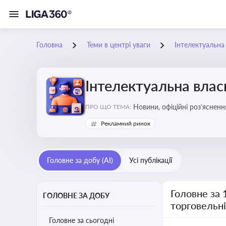
Головна
Теми в центрі уваги
Інтелектуальна 
Інтелектуальна власн
Новини, офіційні роз’ясненн
ПРО ЩО ТЕМА:
марок, боротьби з порушення
Рекламний ринок
Головне за добу (AI)
Усі публікації
Головне за 
ГОЛОВНЕ ЗА ДОБУ
торговельн
Головне за сьогодні