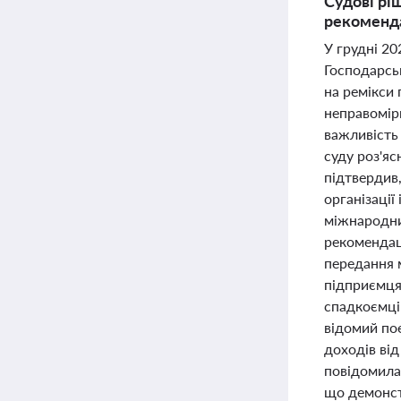
Судові рі
рекоменда
У грудні 20
Господарсь
на ремікси 
неправомірн
важливість
суду роз'яс
підтвердив
організації
міжнародних
рекомендаці
передання м
підприємця
спадкоємці
відомий по
доходів ві
повідомила
що демонстр