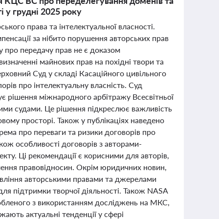
ія КЦС ВС про переделегування доменів та
і у грудні 2025 року
ського права та інтелектуальної власності.
пенсації за нібито порушення авторських прав
у про передачу прав не є доказом
визначенні майнових прав на похідні твори та
рховний Суд у складі Касаційного цивільного
орів про інтелектуальну власність. Суд
ує рішення міжнародного арбітражу Всесвітньої
ьними судами. Це рішення підкреслює важливість
овому просторі. Також у публікаціях наведено
рема про переваги та ризики договорів про
акож особливості договорів з авторами-
кту. Ці рекомендації є корисними для авторів,
лення правовідносин. Окрім юридичних новин,
авління авторськими правами та джерелами
для підтримки творчої діяльності. Також NASA
обленого з використанням досліджень на МКС,
жають актуальні тенденції у сфері