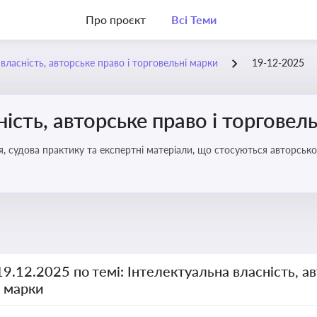
Про проєкт
Всі Теми
власність, авторське право і торговельні марки
19-12-2025
ість, авторське право і торговел
я, судова практику та експертні матеріали, що стосуються авторсько
ми прав інтелектуальної власності, а також змін у законодавстві у 
19.12.2025 по темі: Інтелектуальна власність, ав
і марки