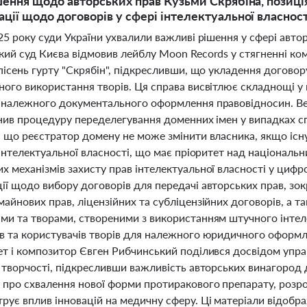
шення щодо авторських прав Кузьми Скрябіна, позиц
ції щодо договорів у сфері інтелектуальної власност
25 року суди України ухвалили важливі рішення у сфері автор
кий суд Києва відмовив лейблу Moon Records у стягненні ком
пісень гурту "Скрябін", підкресливши, що укладення договор
ого використання творів. Ця справа висвітлює складнощі у 
 належного документального оформлення правовідносин. Ве
нив процедуру переделегування доменних імен у випадках сп
, що реєстратор домену не може змінити власника, якщо існ
 інтелектуальної власності, що має пріоритет над націонал
 механізмів захисту прав інтелектуальної власності у цифр
ї щодо вибору договорів для передачі авторських прав, зок
айнових прав, ліцензійних та субліцензійних договорів, а т
ми та творами, створеними з використанням штучного інтеле
в та користувачів творів для належного юридичного оформ
ет і композитор Євген Рибчинський поділився досвідом упр
д творчості, підкресливши важливість авторських винагород 
 про схвалення нової форми протиракового препарату, розр
ує вплив інновацій на медичну сферу. Ці матеріали відобра