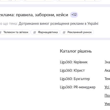
еклама: правила, заборони, кейси
+12
о що тема:
Дотримання вимог розміщення реклами в Україні
Телеком та зв'язок
Фармацевтика
Рекламний ринок
Каталог рішень
Liga360: Керівник
Зн
Liga360: Юрист
Ак
Liga360: Бухгалтер
Тем
Liga360: PR-менеджер
Усі
Пол
Умо