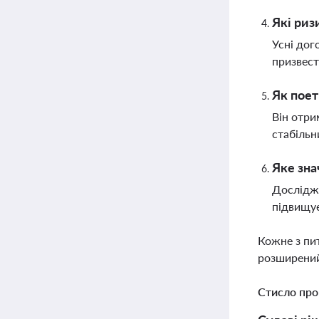
Які риз
Усні дог
призвест
Як поет
Він отри
стабільн
Яке зн
Дослідже
підвищує
Кожне з пи
розширений
Стисло про