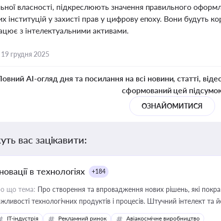
льної власності, підкреслюють значення правильного оформл
 інституцій у захисті прав у цифрову епоху. Вони будуть ко
рацює з інтелектуальними активами.
,
19 грудня 2025
Повний AI-огляд дня та посилання на всі новини, статті, віде
сформований цей підсумо
ОЗНАЙОМИТИСЯ
уть вас зацікавити:
новації в технологіях
+184
о що тема:
Про створення та впровадження нових рішень, які покра
жливості технологічних продуктів і процесів. Штучний інтелект та 
IT-індустрія
Рекламний ринок
Авіакосмічне виробництво