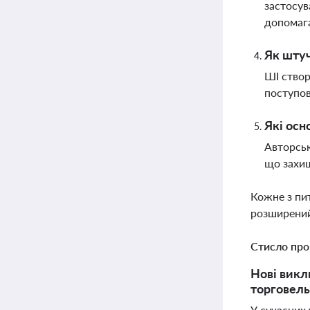
застосув
допомага
Як штуч
ШІ створ
поступов
Які осн
Авторськ
що захищ
Кожне з пи
розширений
Стисло про
Нові викл
торговель
У сучасних 