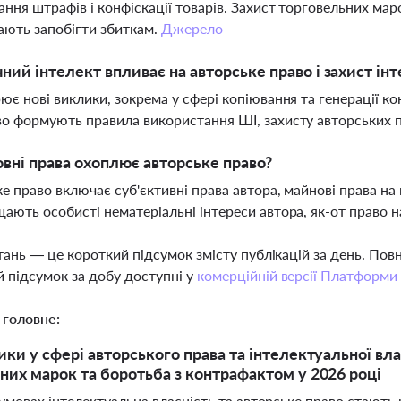
ання штрафів і конфіскації товарів. Захист торговельних ма
ють запобігти збиткам.
Джерело
ний інтелект впливає на авторське право і захист ін
ює нові виклики, зокрема у сфері копіювання та генерації ко
о формують правила використання ШІ, захисту авторських п
овні права охоплює авторське право?
е право включає суб'єктивні права автора, майнові права на 
ають особисті нематеріальні інтереси автора, як-от право на
тань — це короткий підсумок змісту публікацій за день. По
 підсумок за добу доступні у
комерційній версії Платформи
 головне:
ики у сфері авторського права та інтелектуальної вла
них марок та боротьба з контрафактом у 2026 році
умовах інтелектуальна власність та авторське право стають