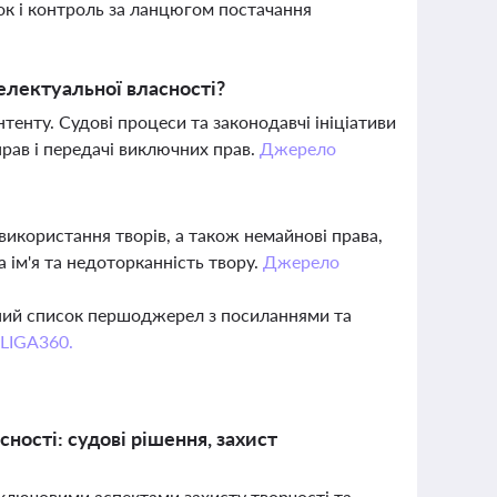
рок і контроль за ланцюгом постачання
телектуальної власності?
нтенту. Судові процеси та законодавчі ініціативи
рав і передачі виключних прав.
Джерело
використання творів, а також немайнові права,
 ім'я та недоторканність твору.
Джерело
вний список першоджерел з посиланнями та
 LIGA360.
сності: судові рішення, захист
 ключовими аспектами захисту творчості та