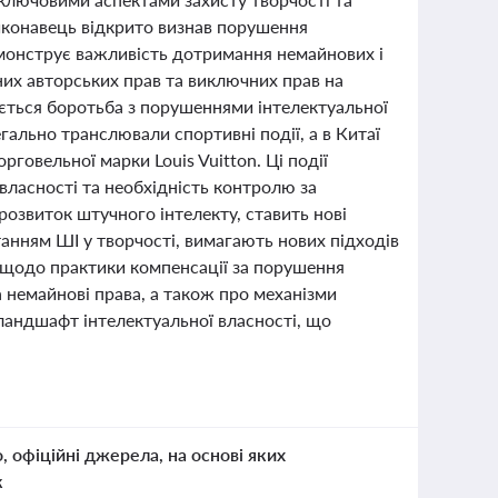
виконавець відкрито визнав порушення
емонструє важливість дотримання немайнових і
них авторських прав та виключних прав на
юється боротьба з порушеннями інтелектуальної
гально транслювали спортивні події, а в Китаї
говельної марки Louis Vuitton. Ці події
власності та необхідність контролю за
озвиток штучного інтелекту, ставить нові
станням ШІ у творчості, вимагають нових підходів
ду щодо практики компенсації за порушення
 немайнові права, а також про механізми
ландшафт інтелектуальної власності, що
о, офіційні джерела, на основі яких
к