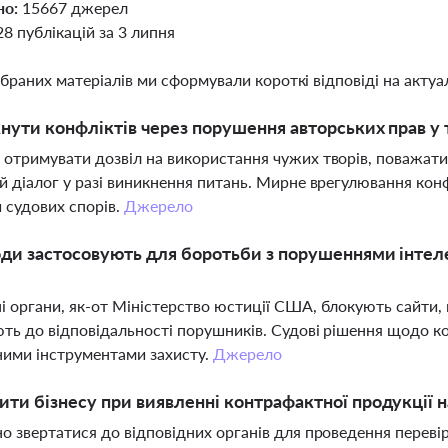
но:
15667 джерел
28 публікацій за 3 липня
ібраних матеріалів ми сформували короткі відповіді на актуал
нути конфліктів через порушення авторських прав у т
отримувати дозвіл на використання чужих творів, поважати н
й діалог у разі виникнення питань. Мирне врегулювання кон
 судових спорів.
Джерело
оди застосовують для боротьби з порушеннями інтел
 органи, як-от Міністерство юстиції США, блокують сайти,
ть до відповідальності порушників. Судові рішення щодо ко
ими інструментами захисту.
Джерело
ти бізнесу при виявленні контрафактної продукції н
о звертатися до відповідних органів для проведення перев