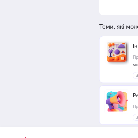
Теми, які мож
Ін
Пр
мо
Р
Пр