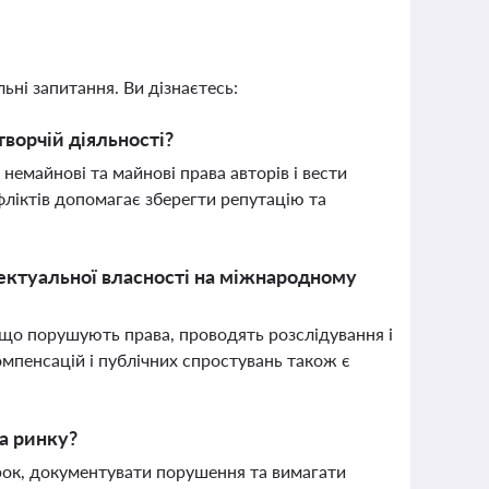
ьні запитання. Ви дізнаєтесь:
ворчій діяльності?
емайнові та майнові права авторів і вести
фліктів допомагає зберегти репутацію та
ектуальної власності на міжнародному
 що порушують права, проводять розслідування і
мпенсацій і публічних спростувань також є
а ринку?
ірок, документувати порушення та вимагати