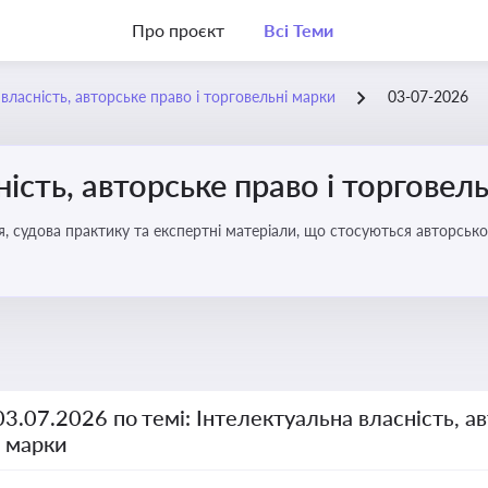
Про проєкт
Всі Теми
власність, авторське право і торговельні марки
03-07-2026
ість, авторське право і торговел
я, судова практику та експертні матеріали, що стосуються авторсько
ми прав інтелектуальної власності, а також змін у законодавстві у 
03.07.2026 по темі: Інтелектуальна власність, ав
і марки