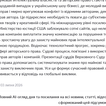
ещодавній випадок у українському шоу-бізнесі, де молодий 
 прав і мирно врегулював конфлікт із відомими авторами, д
ав автора. Це підкреслює необхідність поваги до суб'єктив
ня творів у креативній сфері. На міжнародному рівні посил
Міністерство юстиції США заблокувало сотні сайтів, що неле
зав компанію виплатити значну компенсацію за порушення тор
зростаючу увагу до захисту майнових прав інтелектуальної 
ною продукцією. Водночас технологічний прогрес, зокрема р
фері авторського права. Судові процеси, пов'язані з викори
прав авторів і компаній. Презентації суддів Верховного Су
о права допомагають систематизувати знання про майнові та
а захисту виключних прав. Усе це формує сучасний правовий 
вивається у відповідь на глобальні виклики.
,
03 липня 2026
Повний AI-огляд дня та посилання на всі новини, статті, віде
сформований цей підсумо