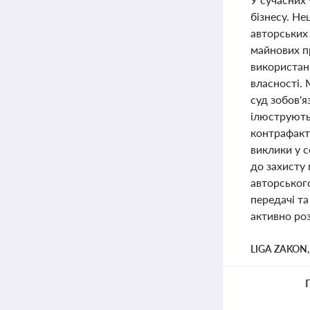
бізнесу. Н
авторських
майнових пр
використан
власності. 
суд зобов'я
ілюструють 
контрафакт
виклики у с
до захисту 
авторськог
передачі т
активно роз
LIGA ZAKON