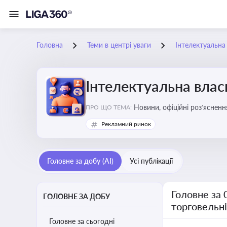
Головна
Теми в центрі уваги
Інтелектуальна 
Інтелектуальна власн
Новини, офіційні роз’ясненн
ПРО ЩО ТЕМА:
марок, боротьби з порушення
Рекламний ринок
Головне за добу (AI)
Усі публікації
Головне за 
ГОЛОВНЕ ЗА ДОБУ
торговельн
Головне за сьогодні