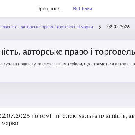
Про проєкт
Всі Теми
власність, авторське право і торговельні марки
02-07-2026
ість, авторське право і торговел
я, судова практику та експертні матеріали, що стосуються авторсько
ми прав інтелектуальної власності, а також змін у законодавстві у 
02.07.2026 по темі: Інтелектуальна власність, ав
і марки