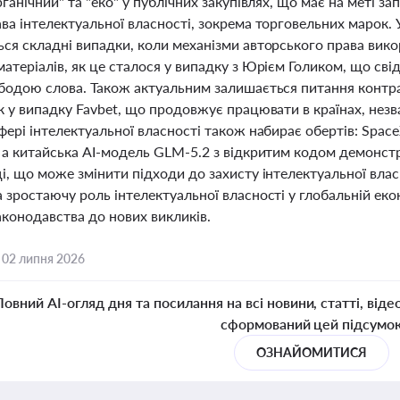
рганічний" та "еко" у публічних закупівлях, що має на меті за
ва інтелектуальної власності, зокрема торговельних марок. У
ься складні випадки, коли механізми авторського права вик
атеріалів, як це сталося у випадку з Юрієм Голиком, що сві
ободою слова. Також актуальним залишається питання контра
к у випадку Favbet, що продовжує працювати в країнах, незв
фері інтелектуальної власності також набирає обертів: Spac
, а китайська AI-модель GLM-5.2 з відкритим кодом демонс
і, що може змінити підходи до захисту інтелектуальної власн
 зростаючу роль інтелектуальної власності у глобальній екон
аконодавства до нових викликів.
,
02 липня 2026
Повний AI-огляд дня та посилання на всі новини, статті, віде
сформований цей підсумо
ОЗНАЙОМИТИСЯ