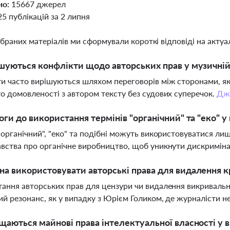
но:
15667 джерел
25 публікацій за 2 липня
ібраних матеріалів ми сформували короткі відповіді на актуал
шуються конфлікти щодо авторських прав у музичній 
и часто вирішуються шляхом переговорів між сторонами, як 
о домовленості з автором тексту без судових суперечок.
Дж
оги до використання термінів "органічний" та "еко" у
"органічний", "еко" та подібні можуть використовуватися лиш
вства про органічне виробництво, щоб уникнути дискримінац
а використовувати авторські права для видалення кр
ання авторських прав для цензури чи видалення викривальн
ий резонанс, як у випадку з Юрієм Голиком, де журналісти 
щаються майнові права інтелектуальної власності у 