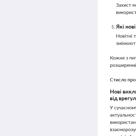
Захист м
використ
Які нов
Новітні 
змінюють
Кожне з пи
розширений
Стисло про
Нові викл
від врегу
У сучасном
актуальнос
використан
взаєморозу