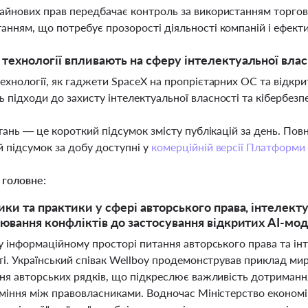
айнових прав передбачає контроль за використанням торгов
анням, що потребує прозорості діяльності компаній і ефект
і технології впливають на сферу інтелектуальної влас
технології, як гаджети SpaceX на пропрієтарних ОС та відкрит
 підходи до захисту інтелектуальної власності та кібербезп
тань — це короткий підсумок змісту публікацій за день. По
 підсумок за добу доступні у
комерційній версії Платформи
 головне:
ики та практики у сфері авторського права, інтелект
лювання конфліктів до застосування відкритих AI-мо
у інформаційному просторі питання авторського права та ін
ті. Український співак Wellboy продемонстрував приклад м
ня авторських рядків, що підкреслює важливість дотримання
міння між правовласниками. Водночас Міністерство економі