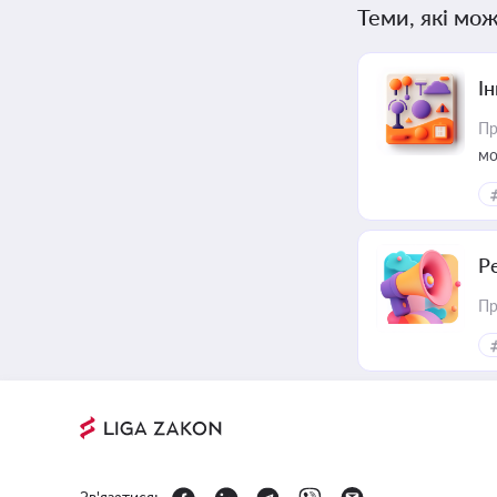
Теми, які мож
Ін
Пр
мо
Р
Пр