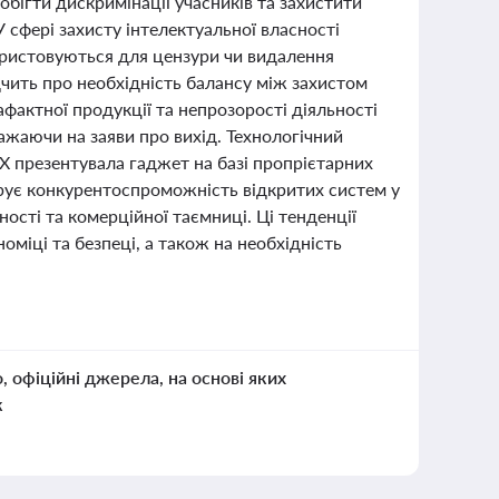
побігти дискримінації учасників та захистити
 сфері захисту інтелектуальної власності
ористовуються для цензури чи видалення
дчить про необхідність балансу між захистом
фактної продукції та непрозорості діяльності
ажаючи на заяви про вихід. Технологічний
eX презентувала гаджет на базі пропрієтарних
трує конкурентоспроможність відкритих систем у
ості та комерційної таємниці. Ці тенденції
оміці та безпеці, а також на необхідність
о, офіційні джерела, на основі яких
к