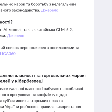
ельних марок та боротьбу з нелегальним
ивного законодавства.
Джерело
ності?
і AI-моделі, такі як китайська GLM-5.2,
еки.
Джерело
вний список першоджерел з посиланнями та
 LIGA360.
уальної власності та торговельних марок:
делей у кібербезпеці
телектуальної власності набувають особливої
ирного врегулювання конфлікту щодо
 суб'єктивних авторських прав та
ки України роз'яснює правила використання