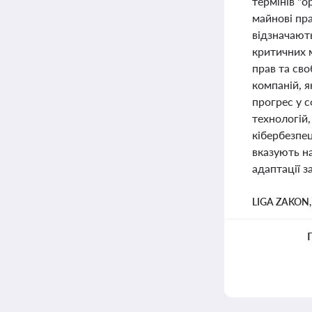
термінів "о
майнові пра
відзначают
критичних м
прав та св
компаній, я
прогрес у с
технологій
кібербезпец
вказують на
адаптації з
LIGA ZAKON