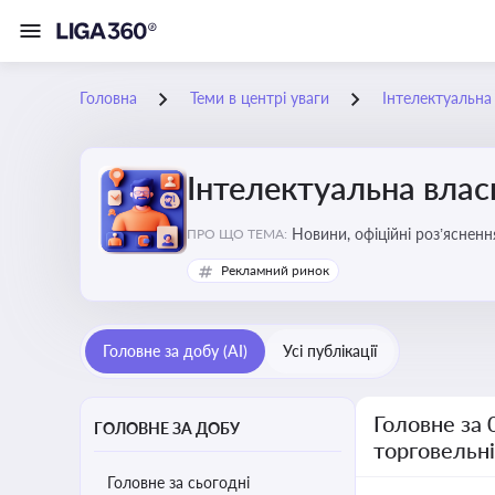
Головна
Теми в центрі уваги
Інтелектуальна 
Інтелектуальна власн
Новини, офіційні роз’ясненн
ПРО ЩО ТЕМА:
марок, боротьби з порушення
Рекламний ринок
Головне за добу (AI)
Усі публікації
Головне за 
ГОЛОВНЕ ЗА ДОБУ
торговельн
Головне за сьогодні