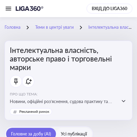
ВХІД ДО LIGA360
Головна
Теми в центрі уваги
Інтелектуальна власність, авторське право і торговельні марки
Інтелектуальна власність,
авторське право і торговельні
марки
ПРО ЩО ТЕМА:
Новини, офіційні роз’яснення, судова практику та
експертні матеріали, що стосуються авторського
Рекламний ринок
права, реєстрації та захисту торговельних марок,
боротьби з порушеннями прав інтелектуальної
власності, а також змін у законодавстві у цій сфері
Головне за добу (AI)
Усі публікації