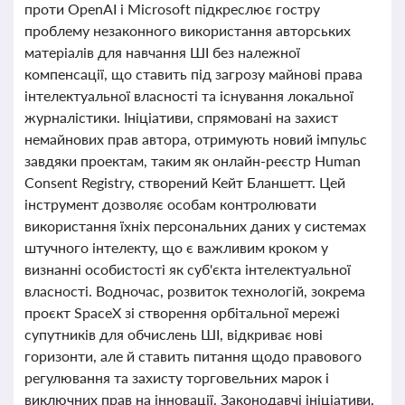
проти OpenAI і Microsoft підкреслює гостру
проблему незаконного використання авторських
матеріалів для навчання ШІ без належної
компенсації, що ставить під загрозу майнові права
інтелектуальної власності та існування локальної
журналістики. Ініціативи, спрямовані на захист
немайнових прав автора, отримують новий імпульс
завдяки проектам, таким як онлайн-реєстр Human
Consent Registry, створений Кейт Бланшетт. Цей
інструмент дозволяє особам контролювати
використання їхніх персональних даних у системах
штучного інтелекту, що є важливим кроком у
визнанні особистості як суб'єкта інтелектуальної
власності. Водночас, розвиток технологій, зокрема
проєкт SpaceX зі створення орбітальної мережі
супутників для обчислень ШІ, відкриває нові
горизонти, але й ставить питання щодо правового
регулювання та захисту торговельних марок і
виключних прав на інновації. Законодавчі ініціативи,