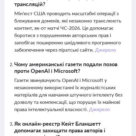
трансляцій?
Мін'юст США проводить масштабні операції з
блокування доменів, які незаконно транслюють
контент, як-от матчі ЧС-2026. Це допомагає
боротися з порушеннями авторських прав і
запобігає поширенню шкідливого програмного
забезпечення через піратські сайти.
Джерело
Чому американські газети подали позов
проти OpenAI і Microsoft?
Газети звинувачують OpenAI і Microsoft у
незаконному використанні їх журналістських
матеріалів для навчання штучного інтелекту без
дозволу та компенсації, що порушує їх майнові
права інтелектуальної власності.
Джерело
Як онлайн-реєстр Кейт Бланшетт
допомагає захищати права авторів і