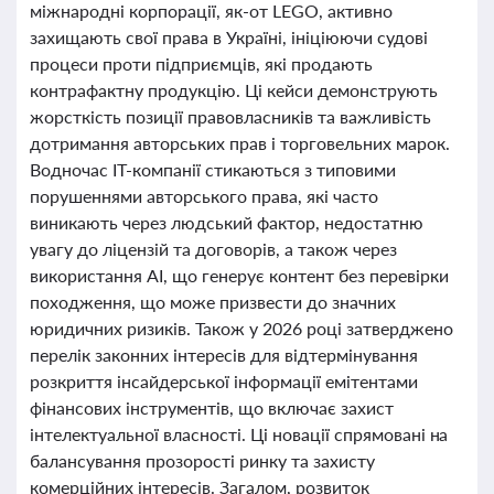
міжнародні корпорації, як-от LEGO, активно
захищають свої права в Україні, ініціюючи судові
процеси проти підприємців, які продають
контрафактну продукцію. Ці кейси демонструють
жорсткість позиції правовласників та важливість
дотримання авторських прав і торговельних марок.
Водночас ІТ-компанії стикаються з типовими
порушеннями авторського права, які часто
виникають через людський фактор, недостатню
увагу до ліцензій та договорів, а також через
використання AI, що генерує контент без перевірки
походження, що може призвести до значних
юридичних ризиків. Також у 2026 році затверджено
перелік законних інтересів для відтермінування
розкриття інсайдерської інформації емітентами
фінансових інструментів, що включає захист
інтелектуальної власності. Ці новації спрямовані на
балансування прозорості ринку та захисту
комерційних інтересів. Загалом, розвиток