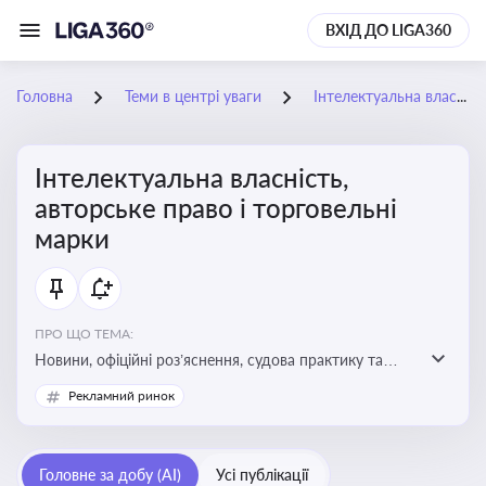
ВХІД ДО LIGA360
Головна
Теми в центрі уваги
Інтелектуальна власність, авторське право і торговельні марки
Інтелектуальна власність,
авторське право і торговельні
марки
ПРО ЩО ТЕМА:
Новини, офіційні роз’яснення, судова практику та
експертні матеріали, що стосуються авторського
Рекламний ринок
права, реєстрації та захисту торговельних марок,
боротьби з порушеннями прав інтелектуальної
власності, а також змін у законодавстві у цій сфері
Головне за добу (AI)
Усі публікації