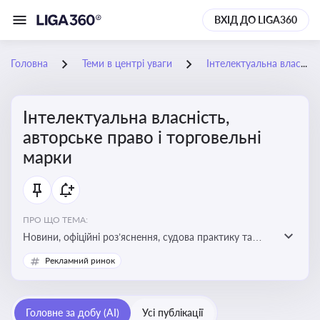
ВХІД ДО LIGA360
Головна
Теми в центрі уваги
Інтелектуальна власність, авторське право і торговельні марки
Інтелектуальна власність,
авторське право і торговельні
марки
ПРО ЩО ТЕМА:
Новини, офіційні роз’яснення, судова практику та
експертні матеріали, що стосуються авторського
Рекламний ринок
права, реєстрації та захисту торговельних марок,
боротьби з порушеннями прав інтелектуальної
власності, а також змін у законодавстві у цій сфері
Головне за добу (AI)
Усі публікації