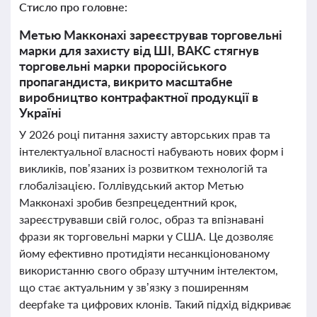
Стисло про головне:
Метью Макконахі зареєстрував торговельні
марки для захисту від ШІ, ВАКС стягнув
торговельні марки проросійського
пропагандиста, викрито масштабне
виробництво контрафактної продукції в
Україні
У 2026 році питання захисту авторських прав та
інтелектуальної власності набувають нових форм і
викликів, пов’язаних із розвитком технологій та
глобалізацією. Голлівудський актор Метью
Макконахі зробив безпрецедентний крок,
зареєструвавши свій голос, образ та впізнавані
фрази як торговельні марки у США. Це дозволяє
йому ефективно протидіяти несанкціонованому
використанню свого образу штучним інтелектом,
що стає актуальним у зв’язку з поширенням
deepfake та цифрових клонів. Такий підхід відкриває