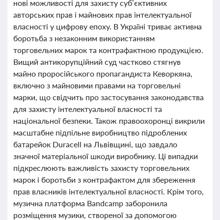
нові можливості для захисту суб’єктивних
авторських прав і майнових прав інтелектуальної
власності у цифрову епоху. В Україні триває активна
боротьба з незаконним використанням
торговельних марок та контрафактною продукцією.
Вищий антикорупційний суд частково стягнув
майно проросійського пропагандиста Кеворкяна,
включно з майновими правами на торговельні
марки, що свідчить про застосування законодавства
для захисту інтелектуальної власності та
національної безпеки. Також правоохоронці викрили
масштабне підпільне виробництво підроблених
батарейок Duracell на Львівщині, що завдало
значної матеріальної шкоди виробнику. Ці випадки
підкреслюють важливість захисту торговельних
марок і боротьби з контрафактом для збереження
прав власників інтелектуальної власності. Крім того,
музична платформа Bandcamp заборонила
розміщення музики, створеної за допомогою