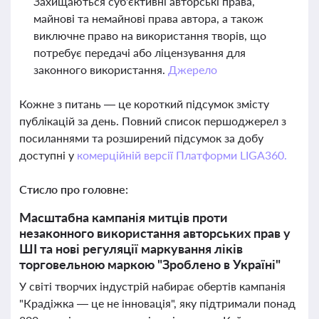
Захищаються суб'єктивні авторські права,
майнові та немайнові права автора, а також
виключне право на використання творів, що
потребує передачі або ліцензування для
законного використання.
Джерело
Кожне з питань — це короткий підсумок змісту
публікацій за день. Повний список першоджерел з
посиланнями та розширений підсумок за добу
доступні у
комерційній версії Платформи LIGA360.
Стисло про головне:
Масштабна кампанія митців проти
незаконного використання авторських прав у
ШІ та нові регуляції маркування ліків
торговельною маркою "Зроблено в Україні"
У світі творчих індустрій набирає обертів кампанія
"Крадіжка — це не інновація", яку підтримали понад