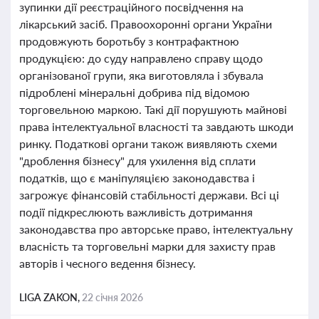
зупинки дії реєстраційного посвідчення на
лікарський засіб. Правоохоронні органи України
продовжують боротьбу з контрафактною
продукцією: до суду направлено справу щодо
організованої групи, яка виготовляла і збувала
підроблені мінеральні добрива під відомою
торговельною маркою. Такі дії порушують майнові
права інтелектуальної власності та завдають шкоди
ринку. Податкові органи також виявляють схеми
"дроблення бізнесу" для ухилення від сплати
податків, що є маніпуляцією законодавства і
загрожує фінансовій стабільності держави. Всі ці
події підкреслюють важливість дотримання
законодавства про авторське право, інтелектуальну
власність та торговельні марки для захисту прав
авторів і чесного ведення бізнесу.
LIGA ZAKON,
22 січня 2026