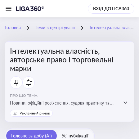
ВХІД ДО LIGA360
Головна
Теми в центрі уваги
Інтелектуальна власність, авторське право і торговельні марки
Інтелектуальна власність,
авторське право і торговельні
марки
ПРО ЩО ТЕМА:
Новини, офіційні роз’яснення, судова практику та
експертні матеріали, що стосуються авторського
Рекламний ринок
права, реєстрації та захисту торговельних марок,
боротьби з порушеннями прав інтелектуальної
власності, а також змін у законодавстві у цій сфері
Головне за добу (AI)
Усі публікації