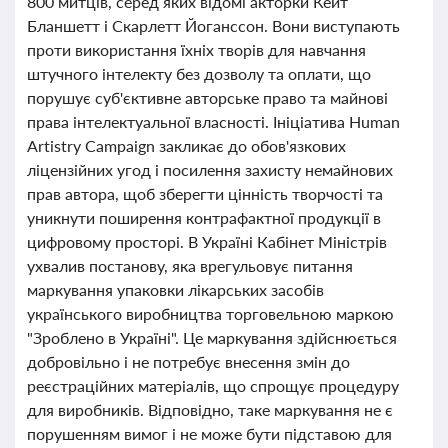
800 митців, серед яких відомі акторки Кейт
Бланшетт і Скарлетт Йоганссон. Вони виступають
проти використання їхніх творів для навчання
штучного інтелекту без дозволу та оплати, що
порушує суб'єктивне авторське право та майнові
права інтелектуальної власності. Ініціатива Human
Artistry Campaign закликає до обов'язкових
ліцензійних угод і посилення захисту немайнових
прав автора, щоб зберегти цінність творчості та
уникнути поширення контрафактної продукції в
цифровому просторі. В Україні Кабінет Міністрів
ухвалив постанову, яка врегульовує питання
маркування упаковки лікарських засобів
українського виробництва торговельною маркою
"Зроблено в Україні". Це маркування здійснюється
добровільно і не потребує внесення змін до
реєстраційних матеріалів, що спрощує процедуру
для виробників. Відповідно, таке маркування не є
порушенням вимог і не може бути підставою для