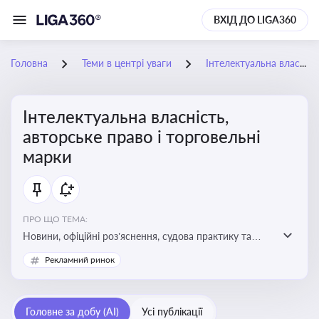
ВХІД ДО LIGA360
Головна
Теми в центрі уваги
Інтелектуальна власність, авторське право і торговельні марки
Інтелектуальна власність,
авторське право і торговельні
марки
ПРО ЩО ТЕМА:
Новини, офіційні роз’яснення, судова практику та
експертні матеріали, що стосуються авторського
Рекламний ринок
права, реєстрації та захисту торговельних марок,
боротьби з порушеннями прав інтелектуальної
власності, а також змін у законодавстві у цій сфері
Головне за добу (AI)
Усі публікації