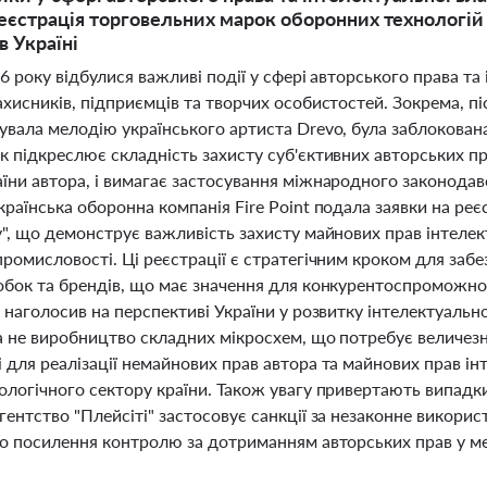
реєстрація торговельних марок оборонних технологій
в Україні
26 року відбулися важливі події у сфері авторського права т
хисників, підприємців та творчих особистостей. Зокрема, пі
увала мелодію українського артиста Drevo, була заблокова
к підкреслює складність захисту суб'єктивних авторських п
їни автора, і вимагає застосування міжнародного законода
раїнська оборонна компанія Fire Point подала заявки на ре
", що демонструє важливість захисту майнових прав інтелект
промисловості. Ці реєстрації є стратегічним кроком для заб
обок та брендів, що має значення для конкурентоспроможнос
 наголосив на перспективі України у розвитку інтелектуальн
а не виробництво складних мікросхем, що потребує величезни
для реалізації немайнових прав автора та майнових прав ін
логічного сектору країни. Також увагу привертають випадки
ентство "Плейсіті" застосовує санкції за незаконне використ
ро посилення контролю за дотриманням авторських прав у ме