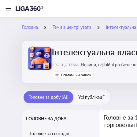
Головна
Теми в центрі уваги
Інтелектуальна 
Інтелектуальна власн
Новини, офіційні роз’ясненн
ПРО ЩО ТЕМА:
марок, боротьби з порушення
Рекламний ринок
Головне за добу (AI)
Усі публікації
Головне за 
ГОЛОВНЕ ЗА ДОБУ
торговельн
Головне за сьогодні