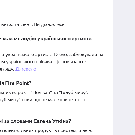
ьні запитання. Ви дізнаєтесь:
увала мелодію українського артиста
ю українського артиста Drevo, заблокували на
 українського співака. Це пов’язано з
згляду.
Джерело
я Fire Point?
ьних марок – "Пелікан" та "Голуб миру".
олуб миру" поки що не має конкретного
і за словами Євгена Уткіна?
нтелектуальних продуктів і систем, а не на