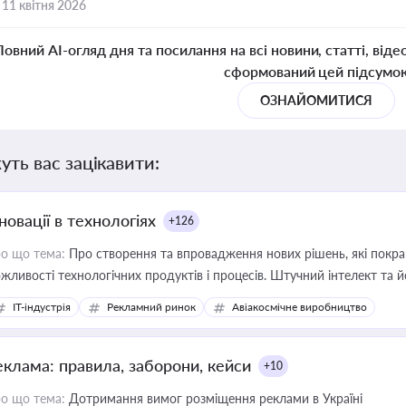
,
11 квітня 2026
Повний AI-огляд дня та посилання на всі новини, статті, віде
сформований цей підсумо
ОЗНАЙОМИТИСЯ
уть вас зацікавити:
новації в технологіях
+126
о що тема:
Про створення та впровадження нових рішень, які покра
жливості технологічних продуктів і процесів. Штучний інтелект та 
IT-індустрія
Рекламний ринок
Авіакосмічне виробництво
еклама: правила, заборони, кейси
+10
о що тема:
Дотримання вимог розміщення реклами в Україні