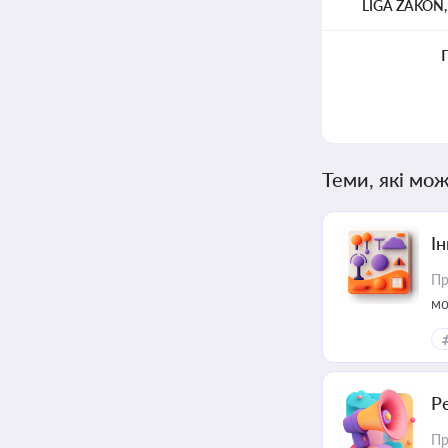
LIGA ZAKON
Теми, які мож
Ін
Пр
мо
Р
Пр