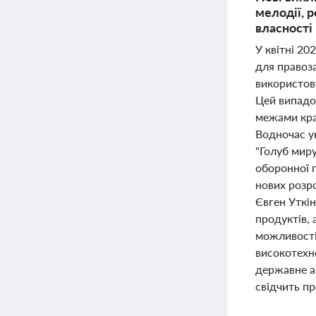
мелодії, 
власності 
У квітні 20
для правоза
використов
Цей випадо
межами кра
Водночас ук
"Голуб миру
оборонної 
нових розр
Євген Уткін
продуктів, 
можливості 
високотехно
державне аг
свідчить п