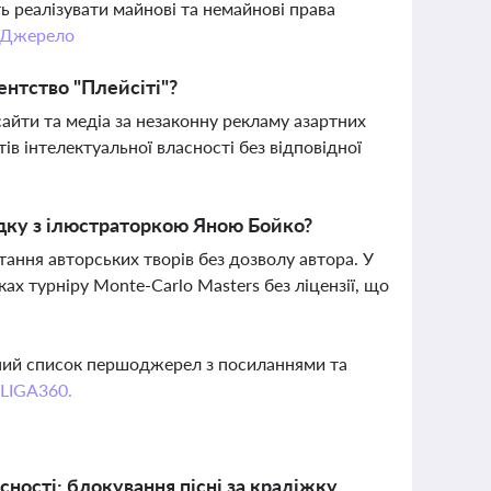
ь реалізувати майнові та немайнові права
Джерело
ентство "Плейсіті"?
сайти та медіа за незаконну рекламу азартних
ів інтелектуальної власності без відповідної
адку з ілюстраторкою Яною Бойко?
ання авторських творів без дозволу автора. У
х турніру Monte-Carlo Masters без ліцензії, що
вний список першоджерел з посиланнями та
 LIGA360.
сності: блокування пісні за крадіжку