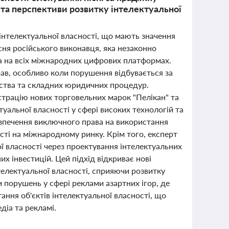
 та перспективи розвитку інтелектуальної
а інтелектуальної власності, що мають значення
сня російського виконавця, яка незаконно
на на всіх міжнародних цифрових платформах.
рав, особливо коли порушення відбувається за
вства та складних юридичних процедур.
єстрацію нових торговельних марок "Пелікан" та
уальної власності у сфері високих технологій та
езпечення виключного права на використання
ті на міжнародному ринку. Крім того, експерт
ої власності через проектування інтелектуальних
х інвестицій. Цей підхід відкриває нові
телектуальної власності, сприяючи розвитку
 порушень у сфері реклами азартних ігор, де
ання об'єктів інтелектуальної власності, що
діа та рекламі.