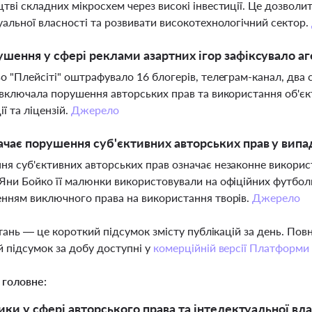
тві складних мікросхем через високі інвестиції. Це дозволит
уальної власності та розвивати високотехнологічний сектор.
ушення у сфері реклами азартних ігор зафіксувало аг
о "Плейсіті" оштрафувало 16 блогерів, телеграм-канал, два 
 включала порушення авторських прав та використання об'єкт
ї та ліцензій.
Джерело
чає порушення суб'єктивних авторських прав у вип
я суб'єктивних авторських прав означає незаконне використ
Яни Бойко її малюнки використовували на офіційних футболка
нням виключного права на використання творів.
Джерело
тань — це короткий підсумок змісту публікацій за день. По
 підсумок за добу доступні у
комерційній версії Платформи
 головне:
ики у сфері авторського права та інтелектуальної вла