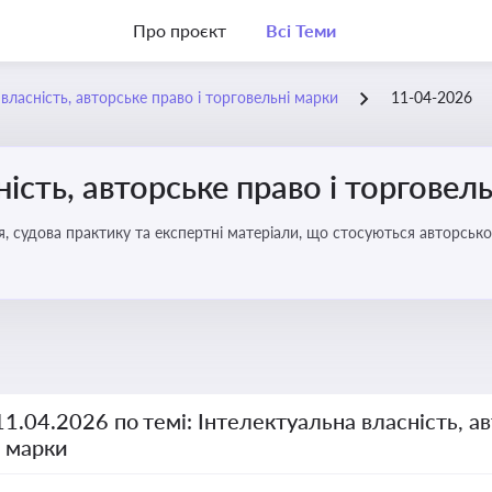
Про проєкт
Всі Теми
власність, авторське право і торговельні марки
11-04-2026
ість, авторське право і торговел
я, судова практику та експертні матеріали, що стосуються авторсько
ми прав інтелектуальної власності, а також змін у законодавстві у 
11.04.2026 по темі: Інтелектуальна власність, ав
і марки