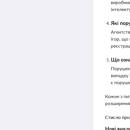
виробниц
інтелект
Які пор
Агентств
ігор, що
реєстраці
Що озна
Порушенн
випадку 
є поруше
Кожне з пи
розширений
Стисло про
Нові викл