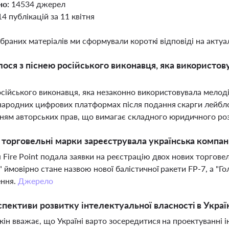
но:
14534 джерел
14 публікацій за 11 квітня
ібраних матеріалів ми сформували короткі відповіді на актуал
ося з піснею російського виконавця, яка використов
сійського виконавця, яка незаконно використовувала мелоді
народних цифрових платформах після подання скарги лейблом
ям авторських прав, що вимагає складного юридичного ро
і торговельні марки зареєструвала українська компані
 Fire Point подала заявки на реєстрацію двох нових торговел
" ймовірно стане назвою нової балістичної ракети FP-7, а "Г
ення.
Джерело
спективи розвитку інтелектуальної власності в Україн
кін вважає, що Україні варто зосередитися на проектуванні і