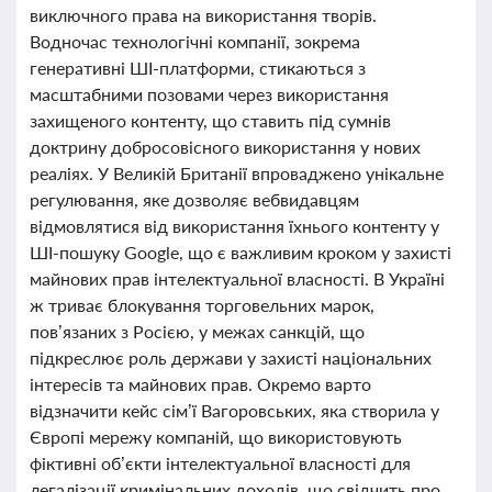
виключного права на використання творів.
Водночас технологічні компанії, зокрема
генеративні ШІ-платформи, стикаються з
масштабними позовами через використання
захищеного контенту, що ставить під сумнів
доктрину добросовісного використання у нових
реаліях. У Великій Британії впроваджено унікальне
регулювання, яке дозволяє вебвидавцям
відмовлятися від використання їхнього контенту у
ШІ-пошуку Google, що є важливим кроком у захисті
майнових прав інтелектуальної власності. В Україні
ж триває блокування торговельних марок,
пов’язаних з Росією, у межах санкцій, що
підкреслює роль держави у захисті національних
інтересів та майнових прав. Окремо варто
відзначити кейс сім’ї Вагоровських, яка створила у
Європі мережу компаній, що використовують
фіктивні об’єкти інтелектуальної власності для
легалізації кримінальних доходів, що свідчить про