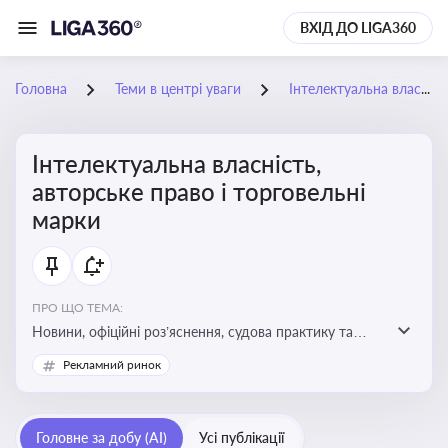
ВХІД ДО LIGA360
Головна
Теми в центрі уваги
Інтелектуальна власність, авторське право і торговельні марки
Інтелектуальна власність,
авторське право і торговельні
марки
ПРО ЩО ТЕМА:
Новини, офіційні роз’яснення, судова практику та
експертні матеріали, що стосуються авторського
Рекламний ринок
права, реєстрації та захисту торговельних марок,
боротьби з порушеннями прав інтелектуальної
власності, а також змін у законодавстві у цій сфері
Головне за добу (AI)
Усі публікації