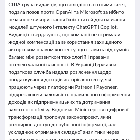
США група видавців, що володіють сотнями газет,
подала позов проти OpenAI та Microsoft за нібито
незаконне використання їхніх статей для навчання
моделей штучного інтелекту ChatGPT і Copilot.
Видавці стверджують, що компанії не отримали
жодної компенсації за використання захищеного
авторським правом контенту, що ставить під сумнів
баланс між розвитком технологій і правами
інтелектуальної власності. В Україні Державна
податкова служба надала роз'яснення щодо
оподаткування доходів авторів контенту, які
працюють через платформи Patreon і Payoneer,
підкреслюючи важливість правильного оформлення
доходів як підприємницьких та дотримання
валютного обліку. Водночас Міністерство цифрової
трансформації пропонує законопроєкт, який
розширює доступ до публічної інформації, але
ускладнює отримання складної аналітики через
індивідуальні запити, посилюючи захист авторських