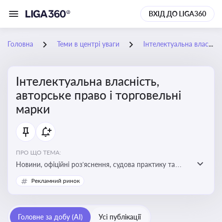
ВХІД ДО LIGA360
Головна
Теми в центрі уваги
Інтелектуальна власність, авторське право і торговельні марки
Інтелектуальна власність,
авторське право і торговельні
марки
ПРО ЩО ТЕМА:
Новини, офіційні роз’яснення, судова практику та
експертні матеріали, що стосуються авторського
Рекламний ринок
права, реєстрації та захисту торговельних марок,
боротьби з порушеннями прав інтелектуальної
власності, а також змін у законодавстві у цій сфері
Головне за добу (AI)
Усі публікації