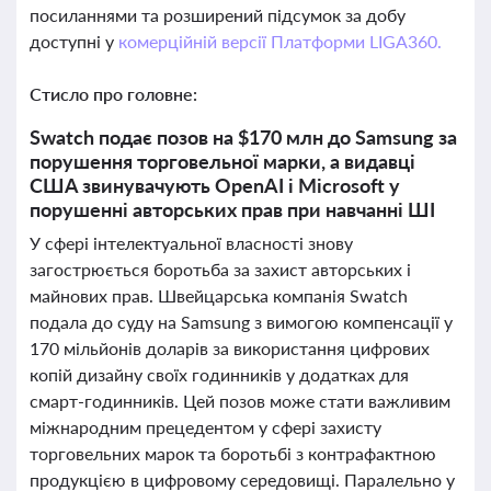
посиланнями та розширений підсумок за добу
доступні у
комерційній версії Платформи LIGA360.
Стисло про головне:
Swatch подає позов на $170 млн до Samsung за
порушення торговельної марки, а видавці
США звинувачують OpenAI і Microsoft у
порушенні авторських прав при навчанні ШІ
У сфері інтелектуальної власності знову
загострюється боротьба за захист авторських і
майнових прав. Швейцарська компанія Swatch
подала до суду на Samsung з вимогою компенсації у
170 мільйонів доларів за використання цифрових
копій дизайну своїх годинників у додатках для
смарт-годинників. Цей позов може стати важливим
міжнародним прецедентом у сфері захисту
торговельних марок та боротьбі з контрафактною
продукцією в цифровому середовищі. Паралельно у