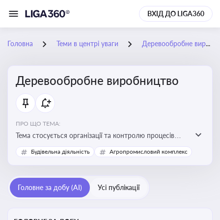
ВХІД ДО LIGA360
Головна
Теми в центрі уваги
Деревообробне виробництво
Деревообробне виробництво
ПРО ЩО ТЕМА:
Тема стосується організації та контролю процесів
переробки деревини, дотримання технічних
Будівельна діяльність
Агропромисловий комплекс
стандартів, екологічних вимог і безпеки праці на
деревообробних підприємствах
Головне за добу (AI)
Усі публікації