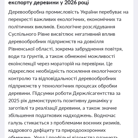
експорту деревини у 2026 році
Деревообробна промисловість України перебуває на
перехресті важливих екологічних, економічних та
політичних викликів. Екологічне розслідування
Суспільного Рівне висвітлює негативний вплив
деревообробних підприємств на довкілля
Рівненської області, зокрема забруднення повітря,
води та ґрунтів, а також обмежені можливості
екоінспекції через мораторій на перевірки. Це
підкреслює необхідність посилення екологічного
контролю та відповідальності деревообробних
підприємств у технологічних процесах обробки
деревини. Підсумки роботи Держлісагентства за
2025 рік демонструють позитивну динаміку у
заготівлі та реалізації деревини, а також значне
збільшення податкових надходжень. Водночас
галузь стикається з проблемами воєнних ризиків,
кадрового дефіциту та природоохоронних
обмежень. Уряд і профільні відомства планують