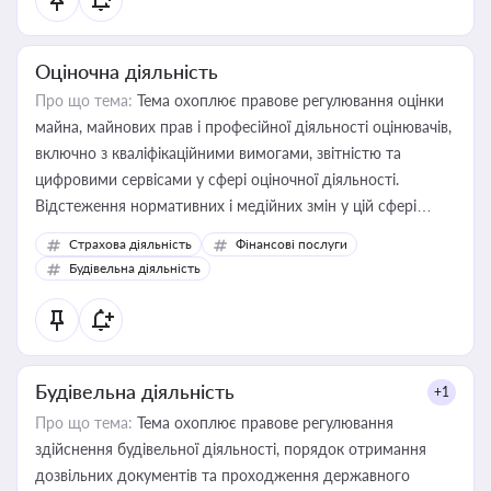
Оціночна діяльність
Про що тема:
Тема охоплює правове регулювання оцінки
майна, майнових прав і професійної діяльності оцінювачів,
включно з кваліфікаційними вимогами, звітністю та
цифровими сервісами у сфері оціночної діяльності.
Відстеження нормативних і медійних змін у цій сфері
корисне для власника бізнесу, керівника, юриста або
Страхова діяльність
Фінансові послуги
бухгалтера під час оподаткування, приватизації, оренди
Будівельна діяльність
державного майна, корпоративних угод і перевірки
статусу суб'єктів оціночної діяльності
Будівельна діяльність
+1
Про що тема:
Тема охоплює правове регулювання
здійснення будівельної діяльності, порядок отримання
дозвільних документів та проходження державного