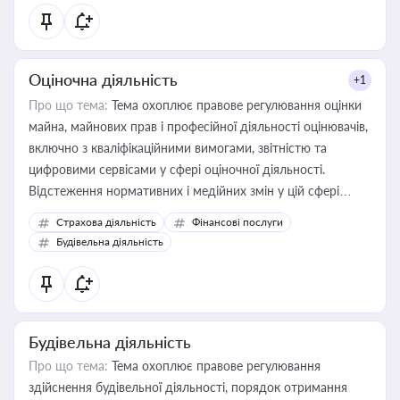
Оціночна діяльність
+1
Про що тема:
Тема охоплює правове регулювання оцінки
майна, майнових прав і професійної діяльності оцінювачів,
включно з кваліфікаційними вимогами, звітністю та
цифровими сервісами у сфері оціночної діяльності.
Відстеження нормативних і медійних змін у цій сфері
корисне для власника бізнесу, керівника, юриста або
Страхова діяльність
Фінансові послуги
бухгалтера під час оподаткування, приватизації, оренди
Будівельна діяльність
державного майна, корпоративних угод і перевірки
статусу суб'єктів оціночної діяльності
Будівельна діяльність
Про що тема:
Тема охоплює правове регулювання
здійснення будівельної діяльності, порядок отримання