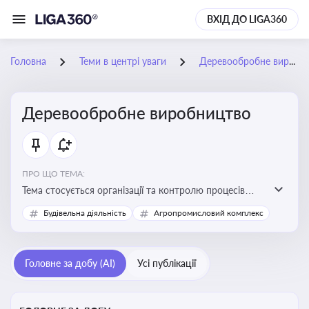
ВХІД ДО LIGA360
Головна
Теми в центрі уваги
Деревообробне виробництво
Деревообробне виробництво
ПРО ЩО ТЕМА:
Тема стосується організації та контролю процесів
переробки деревини, дотримання технічних
Будівельна діяльність
Агропромисловий комплекс
стандартів, екологічних вимог і безпеки праці на
деревообробних підприємствах
Головне за добу (AI)
Усі публікації