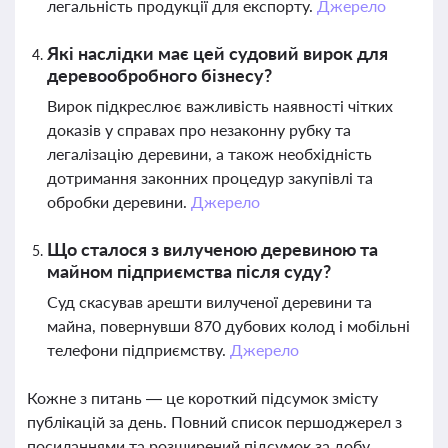
легальність продукції для експорту.
Джерело
Які наслідки має цей судовий вирок для
деревообробного бізнесу?
Вирок підкреслює важливість наявності чітких
доказів у справах про незаконну рубку та
легалізацію деревини, а також необхідність
дотримання законних процедур закупівлі та
обробки деревини.
Джерело
Що сталося з вилученою деревиною та
майном підприємства після суду?
Суд скасував арешти вилученої деревини та
майна, повернувши 870 дубових колод і мобільні
телефони підприємству.
Джерело
Кожне з питань — це короткий підсумок змісту
публікацій за день. Повний список першоджерел з
посиланнями та розширений підсумок за добу