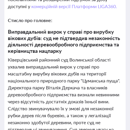
доступні у
комерційній версії Платформи LIGA360.
Стисло про головне:
Виправдальний вирок у справі про вирубку
вікових дубів: суд не підтвердив незаконність
діяльності деревообробного підприємства та
керівництва нацпарку
Ківерцівський районний суд Волинської області
ухвалив виправдальний вирок у справі про
масштабну вирубку вікових дубів на території
національного природного парку "Цуманська пуща".
Директора парку Віталія Деркача та власників
деревообробного підприємства визнали невинними
через відсутність достатніх доказів їхньої вини.
Слідство звинувачувало їх у змові для незаконної
рубки дерев після буревію, а також у легалізації
незаконно здобутої деревини, проте суд не
підтвердив ці звинувачення. Суд звернув увагу на