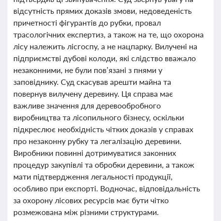
відсутність прямих доказів змови, недоведеність
причетності фігурантів до рубки, провал
трасологічних експертиз, а також на те, що охорона
лісу належить лісгоспу, а не нацпарку. Вилучені на
підприємстві дубові колоди, які слідство вважало
незаконними, не були пов’язані з пнями у
заповіднику. Суд скасував арешти майна та
повернув вилучену деревину. Ця справа має
важливе значення для деревообробного
виробництва та лісопильного бізнесу, оскільки
підкреслює необхідність чітких доказів у справах
про незаконну рубку та легалізацію деревини.
Виробники повинні дотримуватися законних
процедур закупівлі та обробки деревини, а також
мати підтвердження легальності продукції,
особливо при експорті. Водночас, відповідальність
за охорону лісових ресурсів має бути чітко
розмежована між різними структурами.