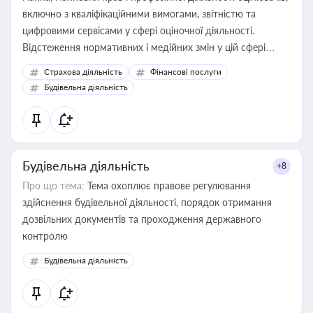
включно з кваліфікаційними вимогами, звітністю та
цифровими сервісами у сфері оціночної діяльності.
Відстеження нормативних і медійних змін у цій сфері
корисне для власника бізнесу, керівника, юриста або
Страхова діяльність
Фінансові послуги
бухгалтера під час оподаткування, приватизації, оренди
Будівельна діяльність
державного майна, корпоративних угод і перевірки
статусу суб'єктів оціночної діяльності
Будівельна діяльність
+8
Про що тема:
Тема охоплює правове регулювання
здійснення будівельної діяльності, порядок отримання
дозвільних документів та проходження державного
контролю
Будівельна діяльність