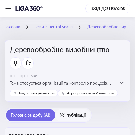
ВХІД ДО LIGA360
Головна
Теми в центрі уваги
Деревообробне виробництво
Деревообробне виробництво
ПРО ЩО ТЕМА:
Тема стосується організації та контролю процесів
переробки деревини, дотримання технічних
Будівельна діяльність
Агропромисловий комплекс
стандартів, екологічних вимог і безпеки праці на
деревообробних підприємствах
Головне за добу (AI)
Усі публікації