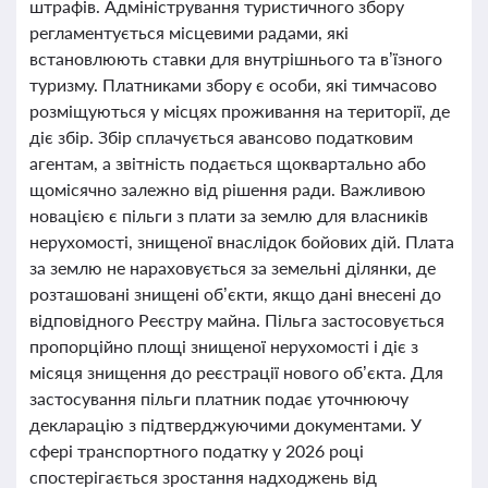
штрафів. Адміністрування туристичного збору
регламентується місцевими радами, які
встановлюють ставки для внутрішнього та в’їзного
туризму. Платниками збору є особи, які тимчасово
розміщуються у місцях проживання на території, де
діє збір. Збір сплачується авансово податковим
агентам, а звітність подається щоквартально або
щомісячно залежно від рішення ради. Важливою
новацією є пільги з плати за землю для власників
нерухомості, знищеної внаслідок бойових дій. Плата
за землю не нараховується за земельні ділянки, де
розташовані знищені об’єкти, якщо дані внесені до
відповідного Реєстру майна. Пільга застосовується
пропорційно площі знищеної нерухомості і діє з
місяця знищення до реєстрації нового об’єкта. Для
застосування пільги платник подає уточнюючу
декларацію з підтверджуючими документами. У
сфері транспортного податку у 2026 році
спостерігається зростання надходжень від