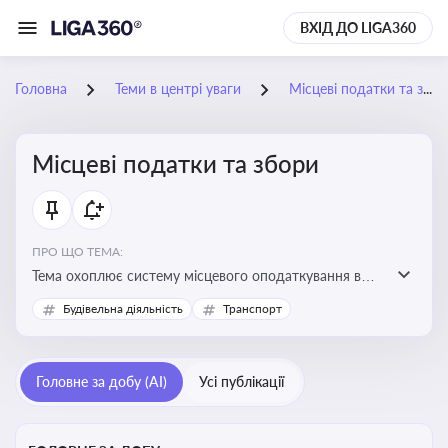
ВХІД ДО LIGA360
Головна
Теми в центрі уваги
Місцеві податки та збори
Місцеві податки та збори
ПРО ЩО ТЕМА:
Тема охоплює систему місцевого оподаткування в
Україні, включаючи туристичний збір, плату за
Будівельна діяльність
Транспорт
земельні ділянки, за паркування транспорту
Головне за добу (AI)
Усі публікації