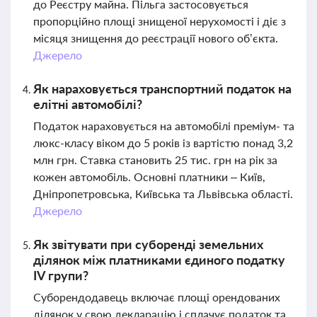
до Реєстру майна. Пільга застосовується
пропорційно площі знищеної нерухомості і діє з
місяця знищення до реєстрації нового об’єкта.
Джерело
Як нараховується транспортний податок на
елітні автомобілі?
Податок нараховується на автомобілі преміум- та
люкс-класу віком до 5 років із вартістю понад 3,2
млн грн. Ставка становить 25 тис. грн на рік за
кожен автомобіль. Основні платники – Київ,
Дніпропетровська, Київська та Львівська області.
Джерело
Як звітувати при суборенді земельних
ділянок між платниками єдиного податку
IV групи?
Суборендодавець включає площі орендованих
ділянок у свою декларацію і сплачує податок та