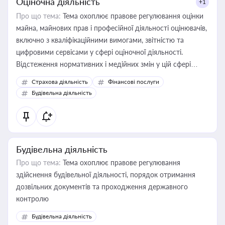
Оціночна діяльність
+1
Про що тема:
Тема охоплює правове регулювання оцінки
майна, майнових прав і професійної діяльності оцінювачів,
включно з кваліфікаційними вимогами, звітністю та
цифровими сервісами у сфері оціночної діяльності.
Відстеження нормативних і медійних змін у цій сфері
корисне для власника бізнесу, керівника, юриста або
Страхова діяльність
Фінансові послуги
бухгалтера під час оподаткування, приватизації, оренди
Будівельна діяльність
державного майна, корпоративних угод і перевірки
статусу суб'єктів оціночної діяльності
Будівельна діяльність
Про що тема:
Тема охоплює правове регулювання
здійснення будівельної діяльності, порядок отримання
дозвільних документів та проходження державного
контролю
Будівельна діяльність