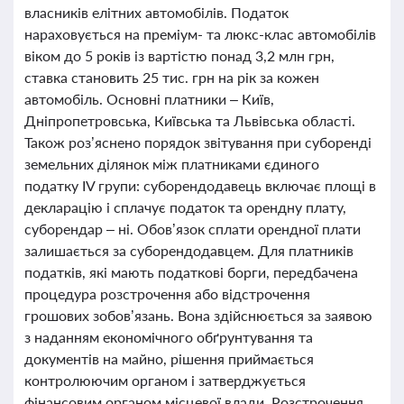
власників елітних автомобілів. Податок
нараховується на преміум- та люкс-клас автомобілів
віком до 5 років із вартістю понад 3,2 млн грн,
ставка становить 25 тис. грн на рік за кожен
автомобіль. Основні платники – Київ,
Дніпропетровська, Київська та Львівська області.
Також роз’яснено порядок звітування при суборенді
земельних ділянок між платниками єдиного
податку IV групи: суборендодавець включає площі в
декларацію і сплачує податок та орендну плату,
суборендар – ні. Обов’язок сплати орендної плати
залишається за суборендодавцем. Для платників
податків, які мають податкові борги, передбачена
процедура розстрочення або відстрочення
грошових зобов’язань. Вона здійснюється за заявою
з наданням економічного обґрунтування та
документів на майно, рішення приймається
контролюючим органом і затверджується
фінансовим органом місцевої влади. Розстрочення