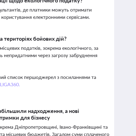
ції щодо екологічного податку?
ультантів, де платники можуть отримати
та користування електронними сервісами.
а територіях бойових дій?
місцевих податків, зокрема екологічного, за
ль непридатними через загрозу забруднення
вний список першоджерел з посиланнями та
 LIGA360.
 збільшили надходження, а нові
дтримки для бізнесу
зокрема Дніпропетровщині, Івано-Франківщині та
а місцевих бюджетів. Загалом суми сплаченого