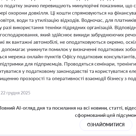
го податку значно перевищують минулорічні показники, що с
сфері охорони довкілля. Ці кошти спрямовуються на фінансу
вітря, води та утилізацію відходів. Водночас, для платникі
 разі використання техніки підрядних організацій. Відпові
т господарювання, який здійснює викиди забруднюючих реч
кі як вантажні автомобілі, не оподатковуються окремо, оскі
 допомагає уникнути помилок у визначенні податкових зобов’
ся мережа онлайн-пунктів Офісу податкових консультантів,
підтримки для підприємців. Проводяться семінари, тренінги
туватися у податковому законодавстві та користуватися еле
вищенню прозорості та оперативності взаємодії бізнесу з по
,
22 грудня 2025
Повний AI-огляд дня та посилання на всі новини, статті, віде
сформований цей підсумо
ОЗНАЙОМИТИСЯ