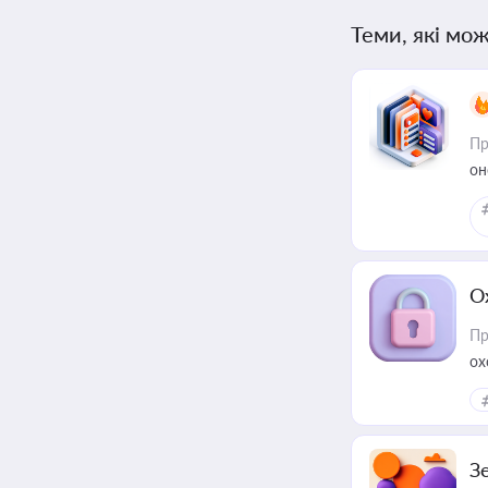
Теми, які мож
Пр
он
О
Пр
ох
З