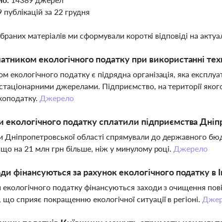
9 публікацій за 22 грудня
ібраних матеріалів ми сформували короткі відповіді на актуал
латником екологічного податку при використанні тех
м екологічного податку є підрядна організація, яка експлу
стаціонарними джерелами. Підприємство, на території якого 
коподатку.
Джерело
и екологічного податку сплатили підприємства Дніп
 Дніпропетровської області спрямували до державного бюд
 що на 21 млн грн більше, ніж у минулому році.
Джерело
оди фінансуються за рахунок екологічного податку в 
 екологічного податку фінансуються заходи з очищення повіт
 що сприяє покращенню екологічної ситуації в регіоні.
Джер