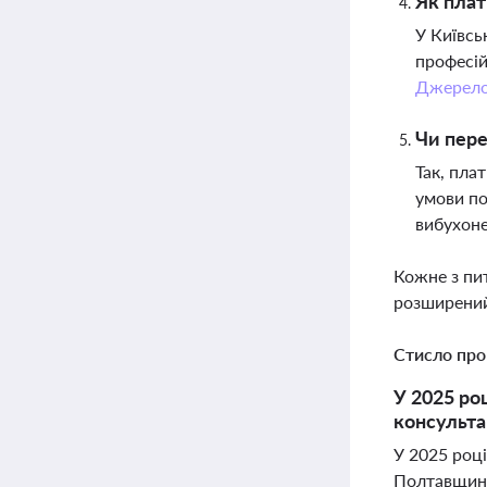
Як плат
У Київсь
професій
Джерел
Чи пере
Так, пла
умови по
вибухон
Кожне з пи
розширений
Стисло про
У 2025 ро
консульта
У 2025 році
Полтавщині