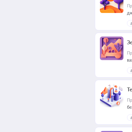
Пр
дж
З
Пр
ва
ре
Т
Пр
бе