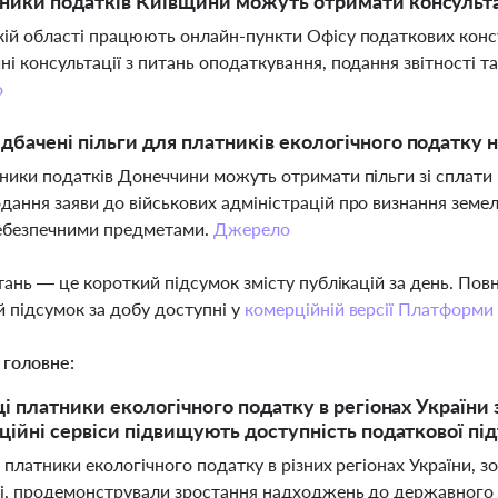
ники податків Київщини можуть отримати консульта
кій області працюють онлайн-пункти Офісу податкових конс
ні консультації з питань оподаткування, подання звітності 
о
дбачені пільги для платників екологічного податку н
тники податків Донеччини можуть отримати пільги зі сплати 
дання заяви до військових адміністрацій про визнання земе
ебезпечними предметами.
Джерело
тань — це короткий підсумок змісту публікацій за день. По
 підсумок за добу доступні у
комерційній версії Платформи
 головне:
ці платники екологічного податку в регіонах України
ційні сервіси підвищують доступність податкової пі
 платники екологічного податку в різних регіонах України, 
, продемонстрували зростання надходжень до державного т