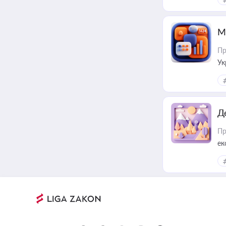
М
Пр
Ук
ін
Д
Пр
ек