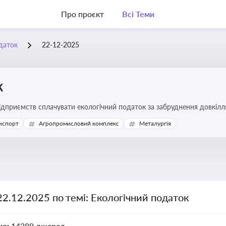
Про проєкт
Всі Теми
даток
22-12-2025
к
підприємств сплачувати екологічний податок за забруднення довкіл
ової звітності та дотримання природоохоронного законодавства
нспорт
Агропромисловий комплекс
Металургія
22.12.2025 по темі: Екологічний податок
но:
14389 джерел