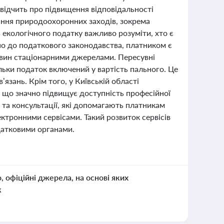
відчить про підвищення відповідальності
вання природоохоронних заходів, зокрема
в екологічного податку важливо розуміти, хто є
дно до податкового законодавства, платником є
овин стаціонарними джерелами. Пересувні
льки податок включений у вартість пального. Це
язань. Крім того, у Київській області
 що значно підвищує доступність професійної
 та консультації, які допомагають платникам
ктронними сервісами. Такий розвиток сервісів
датковими органами.
о, офіційні джерела, на основі яких
к