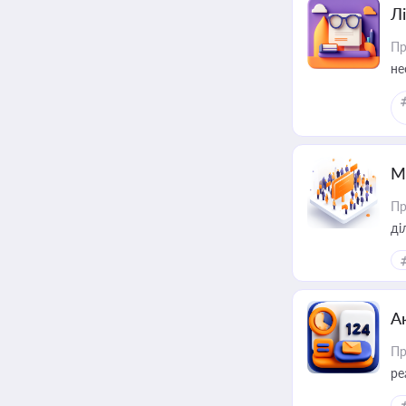
Лі
Пр
не
М
Пр
А
Пр
ре