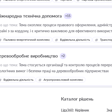
іжнародна технічна допомога
+15
о що тема:
Тема охоплює процеси правового оформлення, адміністр
раїні з-за кордону, і є критично важливою для ефективного використ
фраструктурних проєктів
Паливно-енергетичний комплекс
Будівельна діяльність
Транспо
еревообробне виробництво
+2
о що тема:
Тема стосується організації та контролю процесів перер
ологічних вимог і безпеки праці на деревообробних підприємствах
Будівельна діяльність
Агропромисловий комплекс
Каталог рішень
Liga360: Керівник
Зн