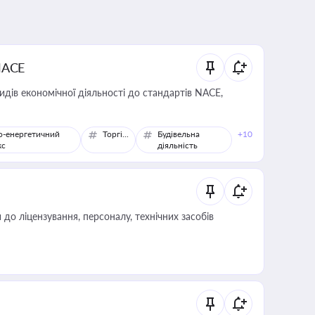
NACE
идів економічної діяльності до стандартів NACE,
о-енергетичний
Торгівля
Будівельна
+10
кс
діяльність
о ліцензування, персоналу, технічних засобів