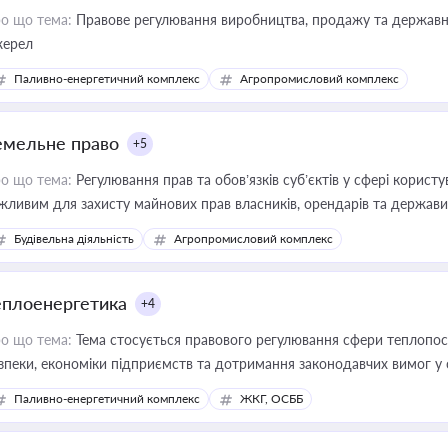
о що тема:
Правове регулювання виробництва, продажу та державної
ерел
Паливно-енергетичний комплекс
Агропромисловий комплекс
емельне право
+5
о що тема:
Регулювання прав та обов’язків суб’єктів у сфері корист
жливим для захисту майнових прав власників, орендарів та держави
сурсами
Будівельна діяльність
Агропромисловий комплекс
еплоенергетика
+4
о що тема:
Тема стосується правового регулювання сфери теплопост
зпеки, економіки підприємств та дотримання законодавчих вимог у
Паливно-енергетичний комплекс
ЖКГ, ОСББ