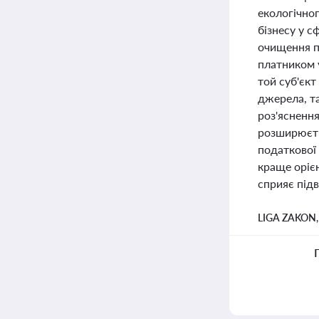
екологічно
бізнесу у 
очищення по
платником у
той суб'єк
джерела, та
роз'яснення
розширюєть
податкової 
краще орієн
сприяє під
LIGA ZAKON