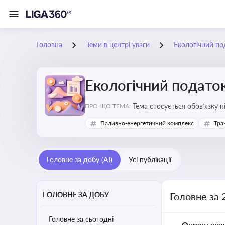
Головна
Теми в центрі уваги
Екологічний по
Екологічний подато
Тема стосується обов’язку 
ПРО ЩО ТЕМА:
бізнесу, формування фінанс
Паливно-енергетичний комплекс
Тра
Головне за добу (AI)
Усі публікації
ГОЛОВНЕ ЗА ДОБУ
Головне за 
Головне за сьогодні
Опрацьова