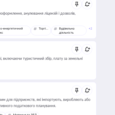
оформлення, анулювання ліцензій і дозволів,
о-енергетичний
Торгівля
Будівельна
+2
кс
діяльність
, включаючи туристичний збір, плату за земельні
вим для підприємств, які імпортують, виробляють або
тивного податкового планування.
ть
Митниця та ЗЕД