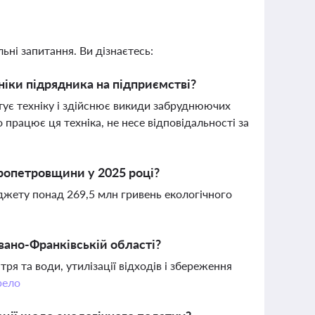
ьні запитання. Ви дізнаєтесь:
ніки підрядника на підприємстві?
атує техніку і здійснює викиди забруднюючих
працює ця техніка, не несе відповідальності за
ропетровщини у 2025 році?
жету понад 269,5 млн гривень екологічного
Івано-Франківській області?
ря та води, утилізації відходів і збереження
ело