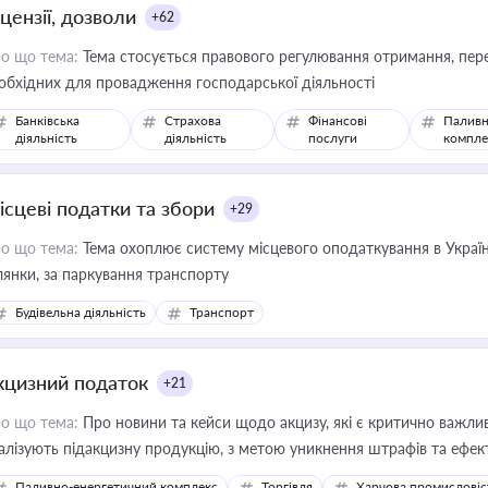
цензії, дозволи
+62
о що тема:
Тема стосується правового регулювання отримання, пере
обхідних для провадження господарської діяльності
Банківська
Страхова
Фінансові
Паливн
діяльність
діяльність
послуги
компле
ісцеві податки та збори
+29
о що тема:
Тема охоплює систему місцевого оподаткування в Україні
ділянки, за паркування транспорту
Будівельна діяльність
Транспорт
кцизний податок
+21
о що тема:
Про новини та кейси щодо акцизу, які є критично важли
алізують підакцизну продукцію, з метою уникнення штрафів та ефек
Паливно-енергетичний комплекс
Торгівля
Харчова промисловіс