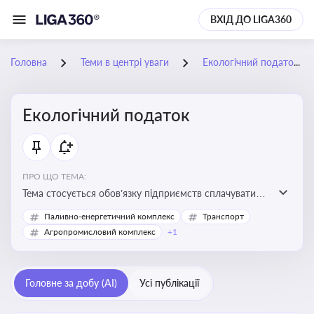
ВХІД ДО LIGA360
Головна
Теми в центрі уваги
Екологічний податок
Екологічний податок
ПРО ЩО ТЕМА:
Тема стосується обов’язку підприємств сплачувати
екологічний податок за забруднення довкілля. Вона
Паливно-енергетичний комплекс
Транспорт
важлива для екологічного контролю бізнесу,
Агропромисловий комплекс
+1
формування фінансової звітності та дотримання
природоохоронного законодавства
Головне за добу (AI)
Усі публікації