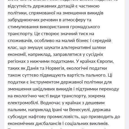
відсутність державних дотацій є частиною
політики, спрямованої на зменшення викидів
забруднюючих речовин в атмосферу та
стимулювання використання громадського
транспорту. Це створює значний тиск на
споживачів, особливо на малий бізнес і середній
клас, що змушує шукати альтернативні шляхи
економії, наприклад, заправлятися у сусідніх
регіонах з нижчими податками. У країнах Європи,
таких як Данія та Норвегія, екологічні податки
також суттєво підвищують вартість пального. Ці
податки є інструментом державної політики для
зменшення шкідливих викидів і підтримки переходу
на екологічно чисті види транспорту, зокрема
електромобілі. Водночас у країнах з дешевим
пальним, наприклад Ірані чи Венесуелі, держава
субсидує нафтову промисловість, що призводить до
економічних дисбалансів і соціальних викликів.