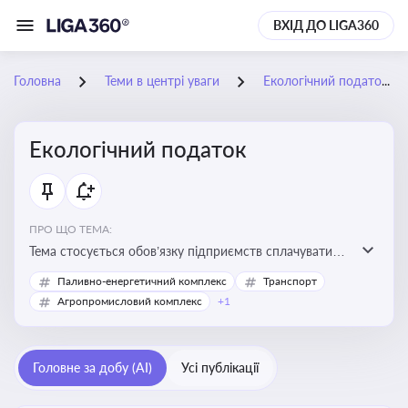
ВХІД ДО LIGA360
Головна
Теми в центрі уваги
Екологічний податок
Екологічний податок
ПРО ЩО ТЕМА:
Тема стосується обов’язку підприємств сплачувати
екологічний податок за забруднення довкілля. Вона
Паливно-енергетичний комплекс
Транспорт
важлива для екологічного контролю бізнесу,
Агропромисловий комплекс
+1
формування фінансової звітності та дотримання
природоохоронного законодавства
Головне за добу (AI)
Усі публікації