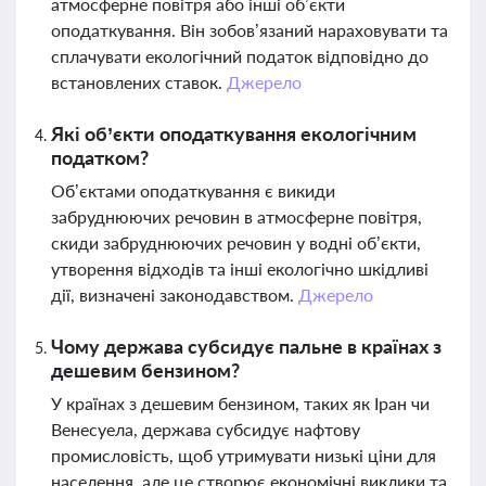
атмосферне повітря або інші об’єкти
оподаткування. Він зобов’язаний нараховувати та
сплачувати екологічний податок відповідно до
встановлених ставок.
Джерело
Які об’єкти оподаткування екологічним
податком?
Об’єктами оподаткування є викиди
забруднюючих речовин в атмосферне повітря,
скиди забруднюючих речовин у водні об’єкти,
утворення відходів та інші екологічно шкідливі
дії, визначені законодавством.
Джерело
Чому держава субсидує пальне в країнах з
дешевим бензином?
У країнах з дешевим бензином, таких як Іран чи
Венесуела, держава субсидує нафтову
промисловість, щоб утримувати низькі ціни для
населення, але це створює економічні виклики та