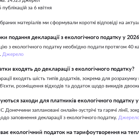
5 публікацій за 6 квітня
ібраних матеріалів ми сформували короткі відповіді на актуал
оки подання декларації з екологічного податку у 2026
ію з екологічного податку необхідно подати протягом 40 ка
.
Джерело
атки входять до декларації з екологічного податку?
рації входять шість типів додатків, зокрема для розрахунку
об'єкти, розміщення відходів та додаток щодо викидів двоо
уються заходи для платників екологічного податку у 
ПС Донеччини заплановані онлайн-зустрічі та гарячі лінії, зо
щодо заповнення декларації з екологічного податку.
Джерел
ває екологічний податок на тарифоутворення на теп