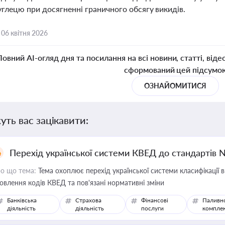
углецю при досягненні граничного обсягу викидів.
,
06 квітня 2026
Повний AI-огляд дня та посилання на всі новини, статті, віде
сформований цей підсумо
ОЗНАЙОМИТИСЯ
уть вас зацікавити:
Перехід української системи КВЕД до стандартів 
о що тема:
Тема охоплює перехід української системи класифікації в
овлення кодів КВЕД та пов'язані нормативні зміни
Банківська
Страхова
Фінансові
Паливн
діяльність
діяльність
послуги
компле