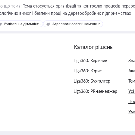
о що тема:
Тема стосується організації та контролю процесів перер
ологічних вимог і безпеки праці на деревообробних підприємствах
Будівельна діяльність
Агропромисловий комплекс
Каталог рішень
Liga360: Керівник
Зн
Liga360: Юрист
Ак
Liga360: Бухгалтер
Тем
Liga360: PR-менеджер
Усі
Пол
Умо