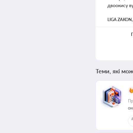
двоокису в
LIGA ZAKON
Теми, які мож
Пр
он