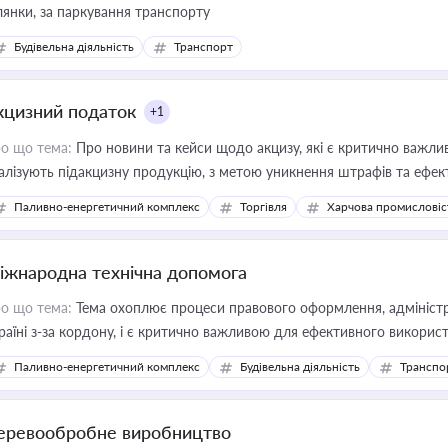
ділянки, за паркування транспорту
Будівельна діяльність
Транспорт
кцизний податок
+1
о що тема:
Про новини та кейси щодо акцизу, які є критично важли
алізують підакцизну продукцію, з метою уникнення штрафів та ефек
Паливно-енергетичний комплекс
Торгівля
Харчова промисловіс
іжнародна технічна допомога
о що тема:
Тема охоплює процеси правового оформлення, адміністр
раїні з-за кордону, і є критично важливою для ефективного використ
фраструктурних проєктів
Паливно-енергетичний комплекс
Будівельна діяльність
Транспо
еревообробне виробництво