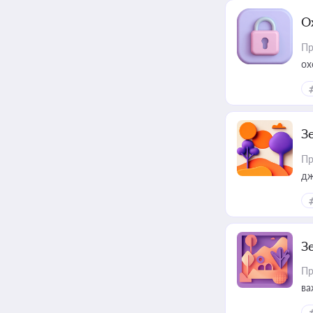
О
Пр
ох
З
Пр
дж
З
Пр
ва
ре