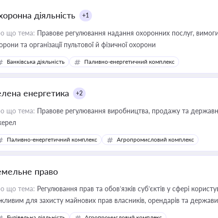
хоронна діяльність
+1
о що тема:
Правове регулювання надання охоронних послуг, вимоги д
орони та організації пультової й фізичної охорони
Банківська діяльність
Паливно-енергетичний комплекс
елена енергетика
+2
о що тема:
Правове регулювання виробництва, продажу та державної
ерел
Паливно-енергетичний комплекс
Агропромисловий комплекс
емельне право
о що тема:
Регулювання прав та обов’язків суб’єктів у сфері корист
жливим для захисту майнових прав власників, орендарів та держави
сурсами
Будівельна діяльність
Агропромисловий комплекс