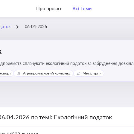
Про проєкт
Всі Теми
даток
06-04-2026
к
підприємств сплачувати екологічний податок за забруднення довкіл
ової звітності та дотримання природоохоронного законодавства
нспорт
Агропромисловий комплекс
Металургія
06.04.2026 по темі: Екологічний податок
но:
14523 джерел