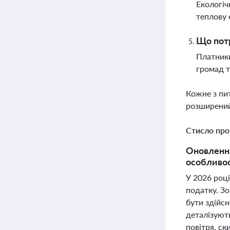
Екологіч
теплову 
Що потр
Платники
громад т
Кожне з пи
розширений
Стисло про
Оновлення
особливос
У 2026 роц
податку. Зо
бути здійсн
деталізуют
повітря, ск