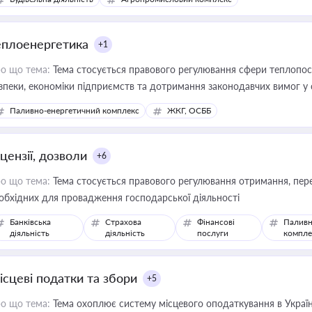
еплоенергетика
+1
о що тема:
Тема стосується правового регулювання сфери теплопост
зпеки, економіки підприємств та дотримання законодавчих вимог у
Паливно-енергетичний комплекс
ЖКГ, ОСББ
цензії, дозволи
+6
о що тема:
Тема стосується правового регулювання отримання, пере
обхідних для провадження господарської діяльності
Банківська
Страхова
Фінансові
Паливн
діяльність
діяльність
послуги
компле
ісцеві податки та збори
+5
о що тема:
Тема охоплює систему місцевого оподаткування в Україні