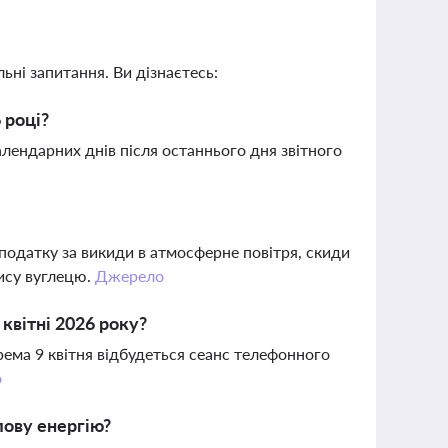
ьні запитання. Ви дізнаєтесь:
 році?
лендарних днів після останнього дня звітного
 податку за викиди в атмосферне повітря, скиди
кису вуглецю.
Джерело
квітні 2026 року?
крема 9 квітня відбудеться сеанс телефонного
о
лову енергію?