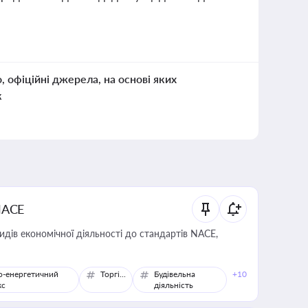
о, офіційні джерела, на основі яких
к
NACE
идів економічної діяльності до стандартів NACE,
о-енергетичний
Торгівля
Будівельна
+10
кс
діяльність