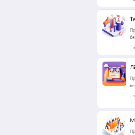
Т
Пр
бе
Лі
Пр
не
М
Пр