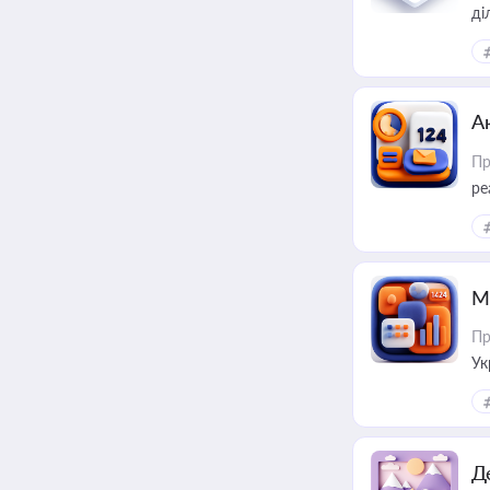
А
Пр
ре
М
Пр
Ук
ін
Д