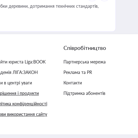
обки деревини, дотримання технічних стандартів,
Співробітництво
айти юриста Liga:BOOK
Партнерська мережа
адемія ЛІГА:ЗАКОН
Реклама та PR
и в центрі уваги
Контакти
 рішення і продукти
Підтримка абонентів
ітика конфіденційності
ви використання сайту