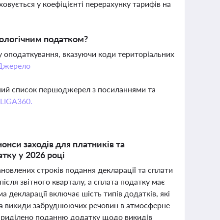
овується у коефіцієнті перерахунку тарифів на
кологічним податком?
 оподаткування, вказуючи коди територіальних
Джерело
вний список першоджерел з посиланнями та
 LIGA360.
онси заходів для платників та
тку у 2026 році
новлених строків подання декларації та сплати
ісля звітного кварталу, а сплата податку має
а декларації включає шість типів додатків, які
ема викиди забруднюючих речовин в атмосферне
у приділено поданню додатку щодо викидів