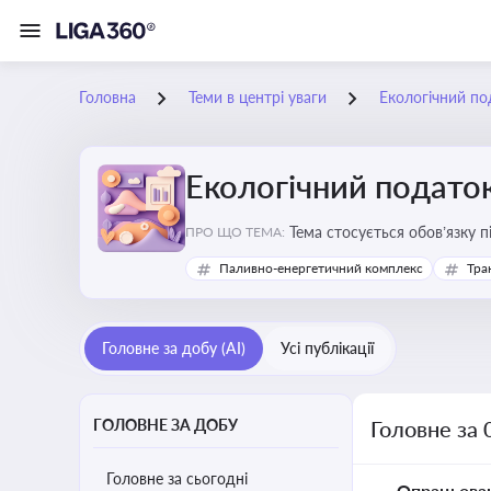
Головна
Теми в центрі уваги
Екологічний по
Екологічний подато
Тема стосується обов’язку 
ПРО ЩО ТЕМА:
бізнесу, формування фінанс
Паливно-енергетичний комплекс
Тра
Головне за добу (AI)
Усі публікації
ГОЛОВНЕ ЗА ДОБУ
Головне за 
Головне за сьогодні
Опрацьова