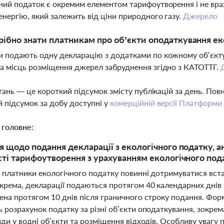
ний податок є окремим елементом тарифоутворення і не врах
енергію, який залежить від ціни природного газу.
Джерело
ібно знати платникам про об’єкти оподаткування е
 подають одну декларацію з додатками по кожному об’єкту
а місць розміщення джерел забруднення згідно з КАТОТТГ.
тань — це короткий підсумок змісту публікацій за день. По
 підсумок за добу доступні у
комерційній версії Платформи
 головне:
 щодо подання декларації з екологічного податку, ан
ті тарифоутворення з урахуванням екологічного пода
і платники екологічного податку повинні дотримуватися вста
крема, декларації подаються протягом 40 календарних днів п
ена протягом 10 днів після граничного строку подання. Форм
ь розрахунок податку за різні об’єкти оподаткування, зокр
иди у водні об’єкти та розміщення відходів. Особливу уваг