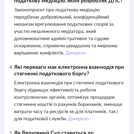
податкову медіацію, який розробляє ДПС?
Законопроєкт про податкову медіацію
передбачає добровільний, конфіденційний
механізм врегулювання податкових спорів за
участю незалежного медіатора, який
доповнюватиме адміністративне та судове
оскарження, сприяючи швидшому та мирному
вирішенню конфліктів.
Джерело
Які переваги має електронна взаємодія при
стягненні податкового боргу?
Електронна взаємодія при стягненні податкового
боргу підвищує ефективність роботи
контролюючих органів, оптимізує процедури
стягнення коштів із рахунків боржників, зменшує
витрати часу та ресурсів як для платників, так і
для податкової служби.
Джерело
Як Верховний Суд ставиться до