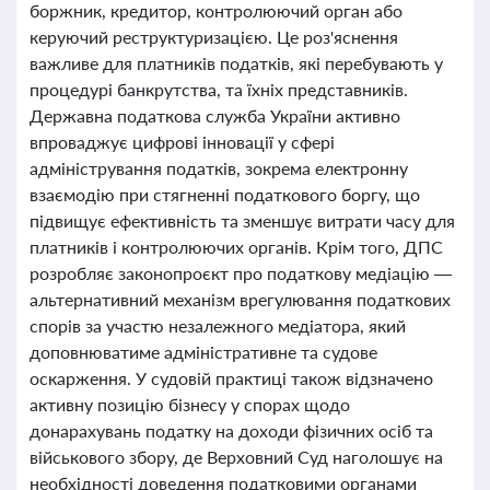
боржник, кредитор, контролюючий орган або
керуючий реструктуризацією. Це роз'яснення
важливе для платників податків, які перебувають у
процедурі банкрутства, та їхніх представників.
Державна податкова служба України активно
впроваджує цифрові інновації у сфері
адміністрування податків, зокрема електронну
взаємодію при стягненні податкового боргу, що
підвищує ефективність та зменшує витрати часу для
платників і контролюючих органів. Крім того, ДПС
розробляє законопроєкт про податкову медіацію —
альтернативний механізм врегулювання податкових
спорів за участю незалежного медіатора, який
доповнюватиме адміністративне та судове
оскарження. У судовій практиці також відзначено
активну позицію бізнесу у спорах щодо
донарахувань податку на доходи фізичних осіб та
військового збору, де Верховний Суд наголошує на
необхідності доведення податковими органами