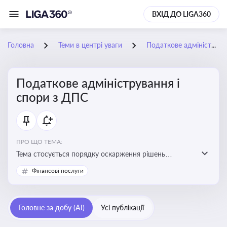
ВХІД ДО LIGA360
Головна
Теми в центрі уваги
Податкове адміністрування і спори з ДПС
Податкове адміністрування і
спори з ДПС
ПРО ЩО ТЕМА:
Тема стосується порядку оскарження рішень
податкових органів, що виникають внаслідок
Фінансові послуги
податкових перевірок, та механізмів захисту прав
платників податків
Головне за добу (AI)
Усі публікації