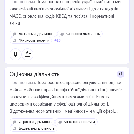
Про що тема:
Тема охоплює перехід української системи
класифікації видів економічної діяльності до стандартів
NACE, оновлення кодів КВЕД та пов'язані нормативні
зміни
Банківська діяльність
Страхова діяльність
Фінансові послуги
+13
Оціночна діяльність
+1
Про що тема:
Тема охоплює правове регулювання оцінки
майна, майнових прав і професійної діяльності оцінювачів,
включно з кваліфікаційними вимогами, звітністю та
цифровими сервісами у сфері оціночної діяльності.
Відстеження нормативних і медійних змін у цій сфері
корисне для власника бізнесу, керівника, юриста або
Страхова діяльність
Фінансові послуги
бухгалтера під час оподаткування, приватизації, оренди
Будівельна діяльність
державного майна, корпоративних угод і перевірки