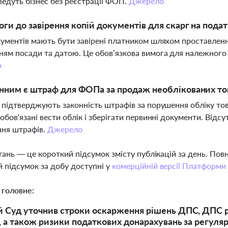
і ведуть бізнес без реєстрації ФОП.
Джерело
оги до завірення копій документів для скарг на пода
кументів мають бути завірені платником шляхом проставлення
ням посади та датою. Це обов’язкова вимога для належного
о
нним є штраф для ФОПа за продаж необлікованих то
и підтверджують законність штрафів за порушення обліку тов
зобов'язані вести облік і зберігати первинні документи. Відс
ння штрафів.
Джерело
тань — це короткий підсумок змісту публікацій за день. По
 підсумок за добу доступні у
комерційній версії Платформи
 головне:
 Суд уточнив строки оскарження рішень ДПС, ДПС роз
К, а також ризики податкових донарахувань за регуля