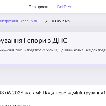
Про проєкт
Всі Теми
ністрування і спори з ДПС
03-06-2026
ування і спори з ДПС
карження рішень податкових органів, що виникають внаслідок податк
03.06.2026 по темі: Податкове адміністрування 
но:
14682 джерел