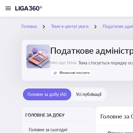
Головна
Теми в центрі уваги
Податкове адмі
Податкове адміністр
Тема стосується порядку ос
ПРО ЩО ТЕМА:
платників податків
Фінансові послуги
Головне за добу (AI)
Усі публікації
ГОЛОВНЕ ЗА ДОБУ
Головне за 
Головне за сьогодні
Опрацьова