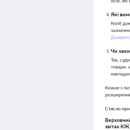
осіб, як
Які вим
Копії до
зазначен
Джерел
Чи зако
Так, суд
товари, 
накладе
Кожне з пи
розширений
Стисло про
Верховний
звітах КІ