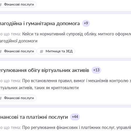
Фінансові послуги
лагодійна і гуманітарна допомога
+9
о що тема:
Кейси та нормативний супровід обліку, митного оформлен
агодійної допомоги
Фінансові послуги
Митниця та ЗЕД
егулювання обігу віртуальних активів
+13
о що тема:
Про встановлення правил, вимог і механізмів контролю 
ртуальних активів, таких як криптовалюти
Фінансові послуги
інансові та платіжні послуги
+44
о що тема:
Про регулювання фінансових і платіжних послуг, управління коштами, приймання платежів та дотримання