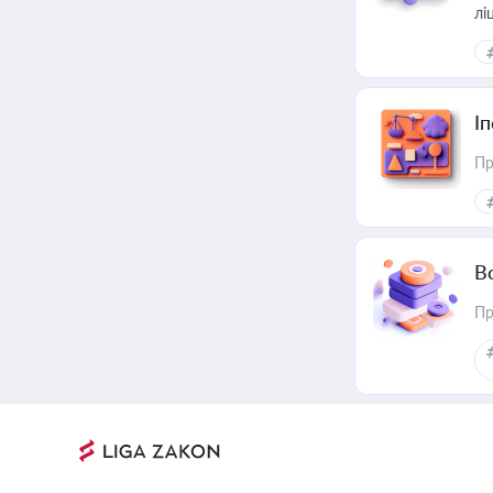
лі
І
Пр
В
Пр