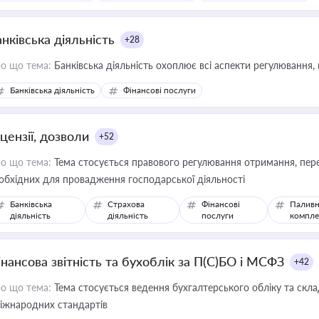
иватизації, оренди державного майна, корпоративних угод і перевірки
нківська діяльність
+28
о що тема:
Банківська діяльність охоплює всі аспекти регулювання, 
Банківська діяльність
Фінансові послуги
цензії, дозволи
+52
о що тема:
Тема стосується правового регулювання отримання, пере
обхідних для провадження господарської діяльності
Банківська
Страхова
Фінансові
Паливн
діяльність
діяльність
послуги
компле
інансова звітність та бухоблік за П(С)БО і МСФЗ
+42
о що тема:
Тема стосується ведення бухгалтерського обліку та скла
міжнародних стандартів