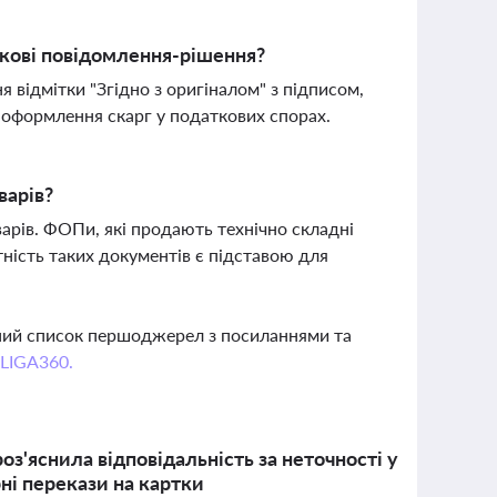
ткові повідомлення-рішення?
 відмітки "Згідно з оригіналом" з підписом,
 оформлення скарг у податкових спорах.
варів?
арів. ФОПи, які продають технічно складні
утність таких документів є підставою для
вний список першоджерел з посиланнями та
 LIGA360.
'яснила відповідальність за неточності у
рні перекази на картки