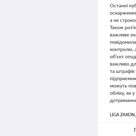
Останні пу
оскарження
а не строко
Також роз'я
важливе зн
повідомила,
контролю, 
об’єкт опод
важливо дл
та штрафів 
підприємниц
можуть пов
обліку, як 
дотримання
LIGA ZAKON