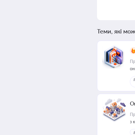
Теми, які мож
Пр
он
О
Пр
з 
ме