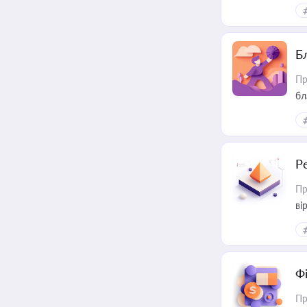
Б
Пр
бл
Р
Пр
ві
Ф
Пр