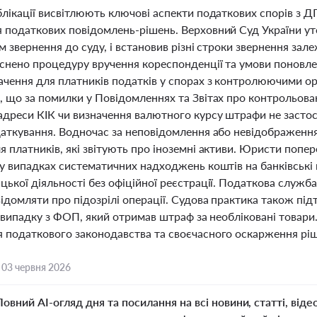
блікації висвітлюють ключові аспекти податкових спорів з Д
 податкових повідомлень-рішень. Верховний Суд України уто
м звернення до суду, і встановив різні строки звернення за
снено процедуру вручення кореспонденції та умови поновлен
ачення для платників податків у спорах з контролюючими 
 що за помилки у Повідомленнях та Звітах про контрольовані
адреси КІК чи визначення валютного курсу штрафи не застос
аткування. Водночас за неповідомлення або невідображення 
я платників, які звітують про іноземні активи. Юристи поп
у випадках систематичних надходжень коштів на банківські 
ької діяльності без офіційної реєстрації. Податкова служба
ідомляти про підозрілі операції. Судова практика також пі
у випадку з ФОП, який отримав штраф за необліковані товар
 податкового законодавства та своєчасного оскарження рі
,
03 червня 2026
Повний AI-огляд дня та посилання на всі новини, статті, віде