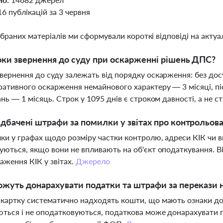
16 публікацій за 3 червня
ібраних матеріалів ми сформували короткі відповіді на актуал
оки звернення до суду при оскарженні рішень ДПС?
вернення до суду залежать від порядку оскарження: без дос
ративного оскарження немайнового характеру — 3 місяці, п
ань — 1 місяць. Строк у 1095 днів є строком давності, а не 
дбачені штрафи за помилки у звітах про контрольован
ки у графах щодо розміру частки контролю, адреси КІК чи 
уються, якщо вони не впливають на об'єкт оподаткування. В
аження КІК у звітах.
Джерело
жуть донарахувати податки та штрафи за перекази н
картку систематично надходять кошти, що мають ознаки дох
ться і не оподатковуються, податкова може донарахувати 