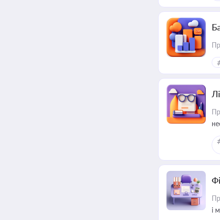
пр
Ба
Пр
Лі
Пр
не
Ф
Пр
і 