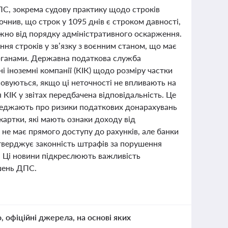
ПС, зокрема судову практику щодо строків
чнив, що строк у 1095 днів є строком давності,
лежно від порядку адміністративного оскарження.
ня строків у зв’язку з воєнним станом, що має
органами. Державна податкова служба
 іноземні компанії (КІК) щодо розміру частки
овуються, якщо ці неточності не впливають на
КІК у звітах передбачена відповідальність. Це
ереджають про ризики податкових донарахувань
картки, які мають ознаки доходу від
 не має прямого доступу до рахунків, але банки
дтверджує законність штрафів за порушення
и. Ці новини підкреслюють важливість
шень ДПС.
о, офіційні джерела, на основі яких