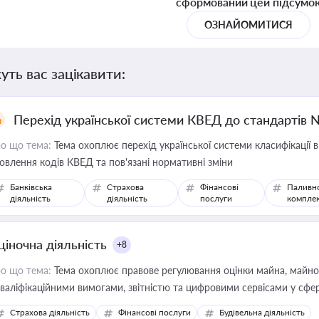
сформований цей підсумо
ОЗНАЙОМИТИСЯ
уть вас зацікавити:
Перехід української системи КВЕД до стандартів 
о що тема:
Тема охоплює перехід української системи класифікації в
овлення кодів КВЕД та пов'язані нормативні зміни
Банківська
Страхова
Фінансові
Паливн
діяльність
діяльність
послуги
компле
ціночна діяльність
+8
о що тема:
Тема охоплює правове регулювання оцінки майна, майнови
кваліфікаційними вимогами, звітністю та цифровими сервісами у сфер
дійних змін у цій сфері корисне для власника бізнесу, керівника, юр
Страхова діяльність
Фінансові послуги
Будівельна діяльність