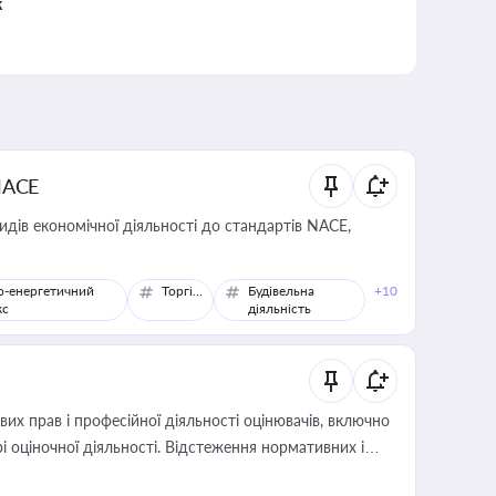
к
NACE
идів економічної діяльності до стандартів NACE,
о-енергетичний
Торгівля
Будівельна
+10
кс
діяльність
х прав і професійної діяльності оцінювачів, включно
і оціночної діяльності. Відстеження нормативних і
иста або бухгалтера під час оподаткування,