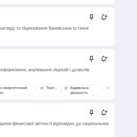
 статусу суб'єктів оціночної діяльності
нагляду та ліцензування банківських установ
оформлення, анулювання ліцензій і дозволів,
о-енергетичний
Торгівля
Будівельна
+2
кс
діяльність
дання фінансової звітності відповідно до національних