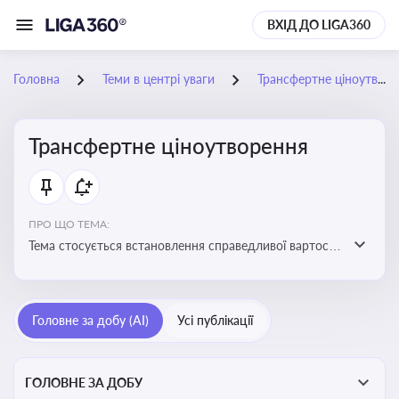
ВХІД ДО LIGA360
Головна
Теми в центрі уваги
Трансфертне ціноутворення
Трансфертне ціноутворення
ПРО ЩО ТЕМА:
Тема стосується встановлення справедливої вартості
в операціях між пов’язаними особами з метою
уникнення маніпуляцій оподаткуванням
Головне за добу (AI)
Усі публікації
ГОЛОВНЕ ЗА ДОБУ