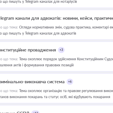
о що пишуть у Telegram каналах для нотаріусів
elegram канали для адвокатів: новини, кейси, практич
о що тема:
Огляди нормативних змін, судова практика, коментарі екс
о що пишуть у Telegram каналах для адвокатів
онституційне провадження
+3
о що тема:
Тема охоплює порядок здійснення Конституційним Судом
валення актів і формування правових позицій
римінально-виконавча система
+6
о що тема:
Тема охоплює організацію та правове регулювання викона
танов виконання покарань та статус осіб, які відбувають покарання