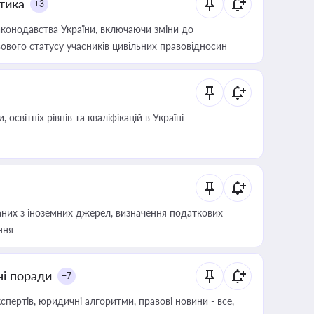
итика
+3
конодавства України, включаючи зміни до
ового статусу учасників цивільних правовідносин
світніх рівнів та кваліфікацій в Україні
аних з іноземних джерел, визначення податкових
ння
ні поради
+7
пертів, юридичні алгоритми, правові новини - все,