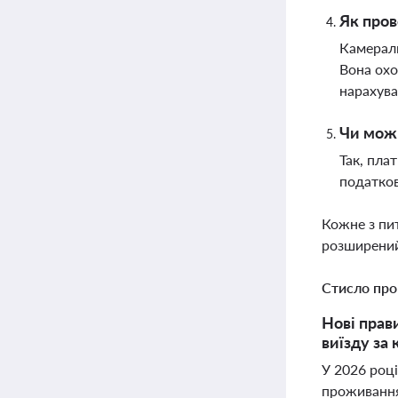
Як пров
Камераль
Вона охо
нарахув
Чи можн
Так, пла
податков
Кожне з пи
розширений
Стисло про
Нові прави
виїзду за
У 2026 роц
проживання