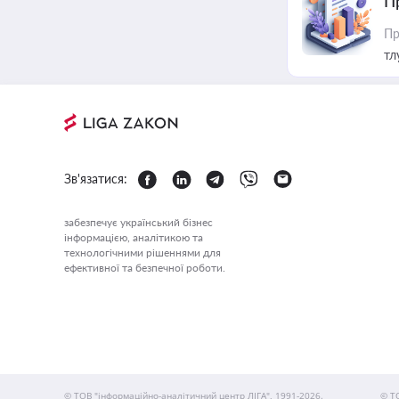
П
Пр
тл
Зв'язатися:
забезпечує український бізнес
інформацією, аналітикою та
технологічними рішеннями для
ефективної та безпечної роботи.
© ТОВ "інформаційно-аналітичний центр ЛІГА", 1991-2026.
© Т