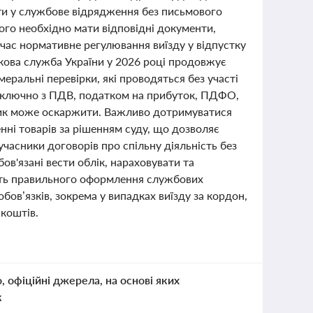
ати у службове відрядження без письмового
ього необхідно мати відповідні документи,
час нормативне регулювання виїзду у відпустку
ткова служба України у 2026 році продовжує
еральні перевірки, які проводяться без участі
 включно з ПДВ, податком на прибуток, ПДФО,
тник може оскаржити. Важливо дотримуватися
ні товарів за рішенням суду, що дозволяє
часники договорів про спільну діяльність без
в'язані вести облік, нараховувати та
ість правильного оформлення службових
бов’язків, зокрема у випадках виїзду за кордон,
 коштів.
о, офіційні джерела, на основі яких
к