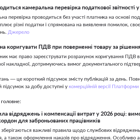
одиться камеральна перевірка податкової звітності у
на перевірка проводиться без участі платника на основі под
плює різні податки і спрямована на виявлення помилок, своє
ань.
Джерело
а коригувати ПДВ при поверненні товару за рішенн
тник має право зареєструвати розрахунок коригування ПДВ 
ої накладної, дотримуючись вимог документального підтв
тань — це короткий підсумок змісту публікацій за день. По
 підсумок за добу доступні у
комерційній версії Платформи
 головне:
ла відряджень і компенсації витрат у 2026 році: вимо
 кордон для заброньованих працівників
і зберігаються важливі правила щодо службових відряджень, 
, а також оформлення наказів про відрядження. Особливо а