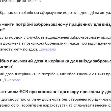
5 публікацій за 16 січня
ібраних матеріалів ми сформували короткі відповіді на актуал
ументи потрібні заброньованому працівнику для виїз
ни?
ду за кордон у службове відрядження заброньованому праців
й документ з позначкою бронювання, наказ про відрядження 
жують мету поїздки.
Джерело
ібно письмовий дозвіл керівника для виїзду забронь
ження?
й дозвіл керівника не потрібен, але обов’язковим є наказ п
а.
Джерело
латником ЄСВ при виконанні договору про спільну ді
 договору про спільну діяльність без створення юридичної
ваних осіб і зобов’язані нараховувати та сплачувати внески 