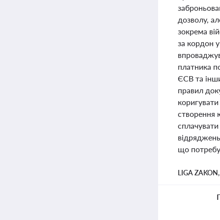
заброньова
дозволу, ал
зокрема ві
за кордон 
впроваджува
платника п
ЄСВ та інш
правил док
коригувати 
створення 
сплачувати
відряджень 
що потребу
LIGA ZAKON