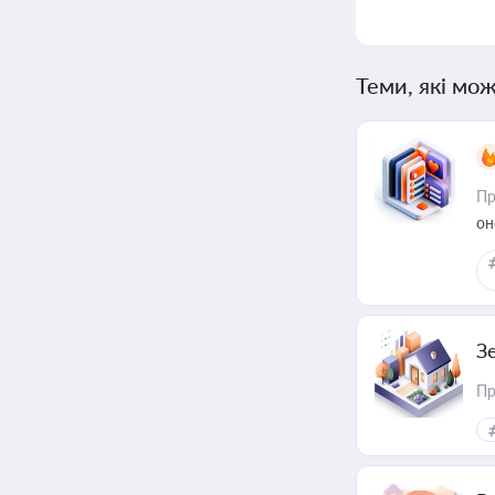
Теми, які мож
Пр
он
З
Пр