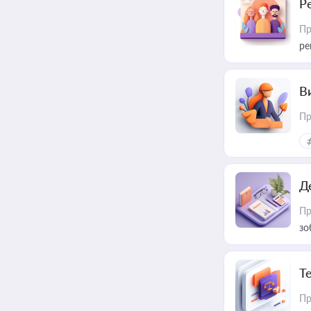
Р
Пр
ре
В
Пр
Д
Пр
зо
T
Пр