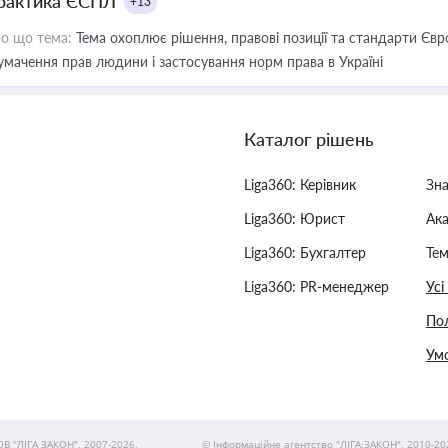
рактика ЄСПЛ
+13
о що тема:
Тема охоплює рішення, правові позиції та стандарти Євр
умачення прав людини і застосування норм права в Україні
Каталог рішень
Liga360: Керівник
Зн
Liga360: Юрист
Ак
Liga360: Бухгалтер
Тем
Liga360: PR-менеджер
Усі
Пол
Умо
ОВ "ЛІГА ЗАКОН", 2007-2026.
© Інформаційне агентство "ЛІГА:ЗАКОН", 2010-20