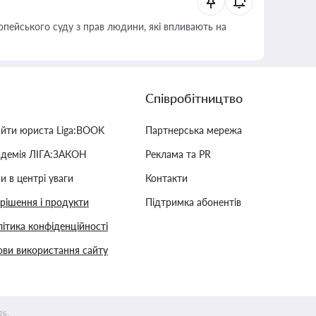
опейського суду з прав людини, які впливають на
Співробітництво
айти юриста Liga:BOOK
Партнерська мережа
адемія ЛІГА:ЗАКОН
Реклама та PR
и в центрі уваги
Контакти
 рішення і продукти
Підтримка абонентів
ітика конфіденційності
ви використання сайту
26.