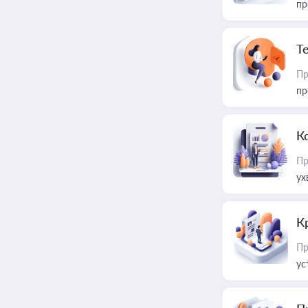
пр
T
Пр
пр
К
Пр
ух
К
Пр
ус