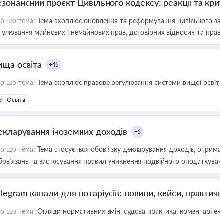
езонансний проєкт Цивільного кодексу: реакції та кр
о що тема:
Тема охоплює оновлення та реформування цивільного за
гулювання майнових і немайнових прав, договірних відносин та прав
ища освіта
+45
о що тема:
Тема охоплює правове регулювання системи вищої освіти, о
Освіта
екларування іноземних доходів
+6
о що тема:
Тема стосується обов’язку декларування доходів, отрим
бов’язань та застосування правил уникнення подвійного оподаткува
elegram канали для нотаріусів: новини, кейси, практич
о що тема:
Огляди нормативних змін, судова практика, коментарі екс