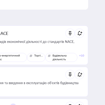
NACE
идів економічної діяльності до стандартів NACE,
о-енергетичний
Торгівля
Будівельна
+10
кс
діяльність
я та введення в експлуатацію об’єктів будівництва