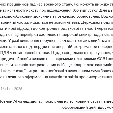
них працівників під час воєнного стану, які можуть виїждж
е за наявності наказу про відрядження або відпустку. Для ц
йськово-обліковий документ з позначкою бронювання. Водно
у воєнний час залишається не зовсім чітким. Державна пода
ти нові підходи до контролю податкової звітності через кам
одатків. Ці перевірки охоплюють широкий спектр податків,
ими. У разі виявлення порушень складається акт, який пла
ументального підтвердження операцій, зокрема при повернен
ПДВ у встановлені строки. Щодо соціального страхування, у
юридичної особи визнаються окремими платниками ЄСВ і зобо
 внески за своїх застрахованих осіб. Це підкреслює важлив
і компенсації витрат, що пов'язані з виконанням службових о
є належного оформлення наказів та звітів про використання
,
16 січня 2026
Повний AI-огляд дня та посилання на всі новини, статті, віде
сформований цей підсумо