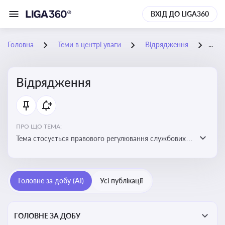
ВХІД ДО LIGA360
Головна
Теми в центрі уваги
Відрядження
01-
Відрядження
ПРО ЩО ТЕМА:
Тема стосується правового регулювання службових
відряджень, зокрема їх оформлення, витрат, звітності
та компенсацій
Головне за добу (AI)
Усі публікації
ГОЛОВНЕ ЗА ДОБУ