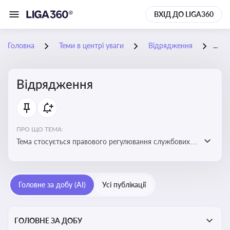
ВХІД ДО LIGA360
Головна
Теми в центрі уваги
Відрядження
10-
Відрядження
ПРО ЩО ТЕМА:
Тема стосується правового регулювання службових
відряджень, зокрема їх оформлення, витрат, звітності
та компенсацій
Головне за добу (AI)
Усі публікації
ГОЛОВНЕ ЗА ДОБУ