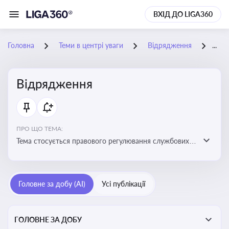
ВХІД ДО LIGA360
Головна
Теми в центрі уваги
Відрядження
18-
Відрядження
ПРО ЩО ТЕМА:
Тема стосується правового регулювання службових
відряджень, зокрема їх оформлення, витрат, звітності
та компенсацій
Головне за добу (AI)
Усі публікації
ГОЛОВНЕ ЗА ДОБУ