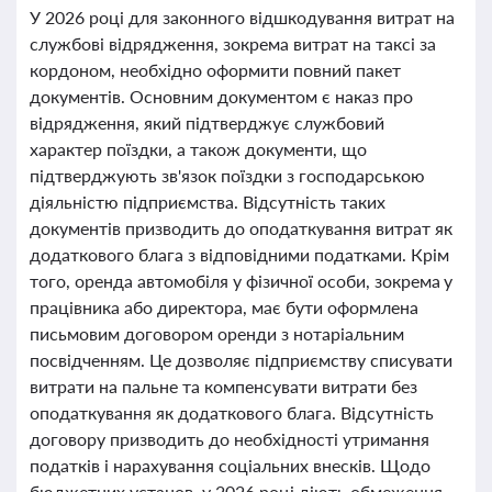
У 2026 році для законного відшкодування витрат на
службові відрядження, зокрема витрат на таксі за
кордоном, необхідно оформити повний пакет
документів. Основним документом є наказ про
відрядження, який підтверджує службовий
характер поїздки, а також документи, що
підтверджують зв'язок поїздки з господарською
діяльністю підприємства. Відсутність таких
документів призводить до оподаткування витрат як
додаткового блага з відповідними податками. Крім
того, оренда автомобіля у фізичної особи, зокрема у
працівника або директора, має бути оформлена
письмовим договором оренди з нотаріальним
посвідченням. Це дозволяє підприємству списувати
витрати на пальне та компенсувати витрати без
оподаткування як додаткового блага. Відсутність
договору призводить до необхідності утримання
податків і нарахування соціальних внесків. Щодо
бюджетних установ, у 2026 році діють обмеження