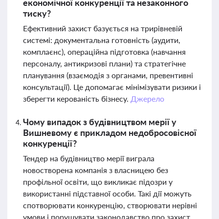
економічної конкуренції та незаконного
тиску?
Ефективний захист базується на трирівневій
системі: документальна готовність (аудити,
комплаєнс), операційна підготовка (навчання
персоналу, антикризові плани) та стратегічне
планування (взаємодія з органами, превентивні
консультації). Це допомагає мінімізувати ризики і
зберегти керованість бізнесу.
Джерело
Чому випадок з будівництвом мерії у
Вишневому є прикладом недобросовісної
конкуренції?
Тендер на будівництво мерії виграла
новостворена компанія з власницею без
профільної освіти, що викликає підозри у
використанні підставної особи. Такі дії можуть
спотворювати конкуренцію, створювати нерівні
умови і порушувати законодавство про захист