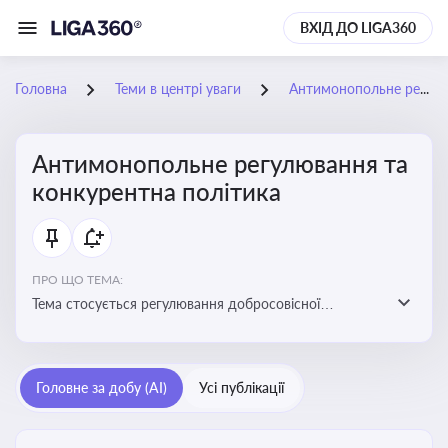
ВХІД ДО LIGA360
Головна
Теми в центрі уваги
Антимонопольне регулювання та конкурентна політика
Антимонопольне регулювання та
конкурентна політика
ПРО ЩО ТЕМА:
Тема стосується регулювання добросовісної
конкуренції між учасниками ринку, запобігання
зловживанню монопольним становищем і
забезпечення рівних умов для суб’єктів
Головне за добу (AI)
Усі публікації
господарювання