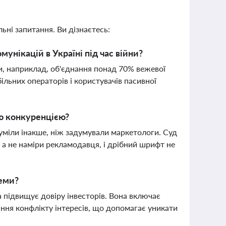
ьні запитання. Ви дізнаєтесь:
унікацій в Україні під час війни?
и, наприклад, об'єднання понад 70% вежевої
льних операторів і користувачів пасивної
ою конкуренцією?
зуміли інакше, ніж задумували маркетологи. Суд
а не наміри рекламодавця, і дрібний шрифт не
теми?
 підвищує довіру інвесторів. Вона включає
ання конфлікту інтересів, що допомагає уникати