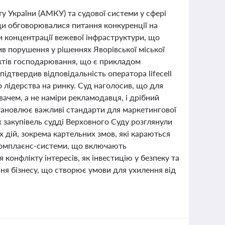
у України (АМКУ) та судової системи у сфері
ади обговорювалися питання конкуренції на
и концентрації вежевої інфраструктури, що
 порушення у рішеннях Яворівської міської
єктів господарювання, що є прикладом
підтвердив відповідальність оператора lifecell
лідерства на ринку. Суд наголосив, що для
ачем, а не наміри рекламодавця, і дрібний
становлює важливі стандарти для маркетингової
их закупівель судді Верховного Суду розглянули
 дій, зокрема картельних змов, які караються
комплаєнс-системи, що включають
конфлікту інтересів, як інвестицію у безпеку та
ня бізнесу, що створює умови для ухилення від