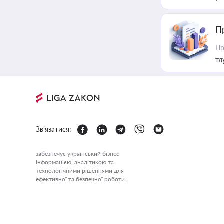
П
Пр
тл
Зв'язатися:
забезпечує український бізнес
інформацією, аналітикою та
технологічними рішеннями для
ефективної та безпечної роботи.