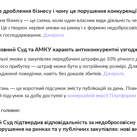
 дроблення бізнесу і чому це порушення конкуренці
я бізнесу — це схема, коли один власник веде діяльність че
 Це створює нерівні умови на ринку і є формою недобросові
ам господарювання.
Джерело
овний Суд та АМКУ карають антиконкурентні узгодже
льні змови у закупівлях передбачені штрафи до 10% річного 
ого прибутку — штраф може бути у потрійному розмірі. Для
одженої поведінки, навіть без доказів збитків.
Джерело
тань — це короткий підсумок змісту публікацій за день. По
 підсумок за добу доступні у
комерційній версії Платформи
 головне:
 Суд підтвердив відповідальність за недобросовісну 
орушення на ринках та у публічних закупівлях: нові в