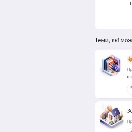
Теми, які мож
Пр
он
З
Пр