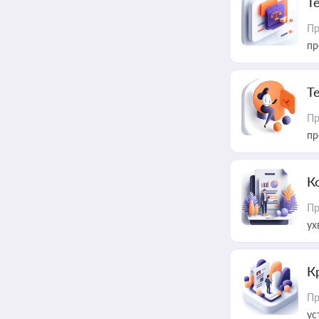
T
Пр
пр
T
Пр
пр
К
Пр
ух
К
Пр
ус