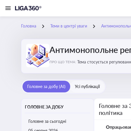
Головна
Теми в центрі уваги
Антимонопольне
Антимонопольне рег
Тема стосується регулюван
ПРО ЩО ТЕМА:
Головне за добу (AI)
Усі публікації
Головне за 
ГОЛОВНЕ ЗА ДОБУ
політика
Головне за сьогодні
Опрацьова
05 серпня 2026