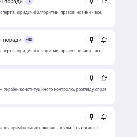
ні поради
+6
пертів, юридичні алгоритми, правові новини - все,
ні поради
+80
пертів, юридичні алгоритми, правові новини - все,
 України конституційного контролю, розгляду справ,
ння кримінальних покарань, діяльність органів і