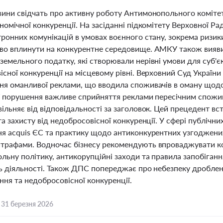
вини свідчать про активну роботу Антимонопольного комітет
номічної конкуренції. На засіданні підкомітету Верховної Р
ронних комунікацій в умовах воєнного стану, зокрема ризик
во вплинути на конкурентне середовище. АМКУ також виявив
земельного податку, які створювали нерівні умови для суб'
сної конкуренції на місцевому рівні. Верховний Суд України 
ня оманливої реклами, що вводила споживачів в оману щодо 
ії порушення важливе сприйняття реклами пересічним спожив
вільняє від відповідальності за заголовок. Цей прецедент в
та захисту від недобросовісної конкуренції. У сфері публічн
ня acquis ЄС та практику щодо антиконкурентних узгоджених
трафами. Водночас бізнесу рекомендують впроваджувати 
ьну політику, антикорупційні заходи та правила запобігання 
ть діяльності. Також ДПС попереджає про небезпеку дроблен
ня та недобросовісної конкуренції.
,
31 березня 2026