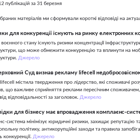
12 публікацій за 31 березня
ібраних матеріалів ми сформували короткі відповіді на актуал
ики для конкуренції існують на ринку електронних ком
 воєнного стану існують ризики концентрації інфраструктур
уктури, що може обмежити конкуренцію та вплинути на мобі
руктури.
Джерело
рховний Суд визнав рекламу lifecell недобросовісн
lifecell містила твердження про лідерство, які споживачі ро
в, що важливе сприйняття реклами пересічним споживачем, 
 від відповідальності за заголовок.
Джерело
лідки для бізнесу має впровадження комплаєнс-сис
с-система мінімізує юридичні ризики, захищає репутацію та
польну політику, антикорупційні заходи та правила запобіг
 конкуренції.
Джерело