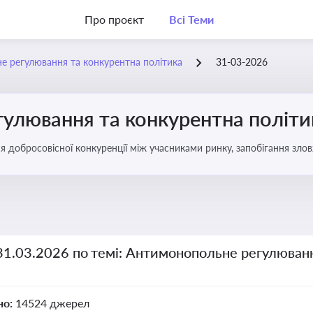
Про проєкт
Всі Теми
 регулювання та конкурентна політика
31-03-2026
улювання та конкурентна політи
ня добросовісної конкуренції між учасниками ринку, запобігання з
забезпечення рівних умов для суб’єктів господарювання
31.03.2026 по темі: Антимонопольне регулюван
но:
14524 джерел