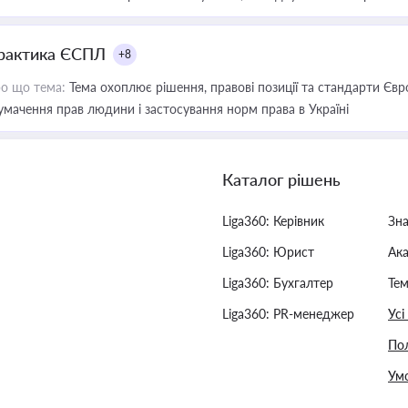
рактика ЄСПЛ
+8
о що тема:
Тема охоплює рішення, правові позиції та стандарти Євр
умачення прав людини і застосування норм права в Україні
Каталог рішень
Liga360: Керівник
Зн
Liga360: Юрист
Ак
Liga360: Бухгалтер
Тем
Liga360: PR-менеджер
Усі
Пол
Умо