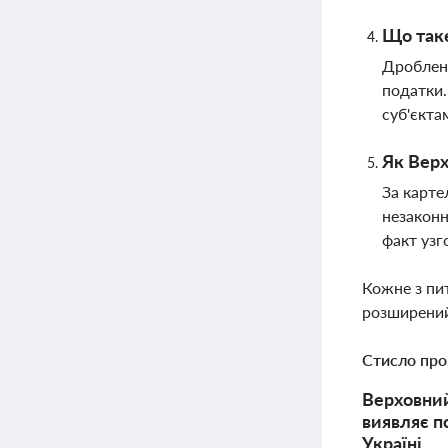
Що таке
Дробленн
податки.
суб'єкт
Як Верх
За карте
незаконн
факт узг
Кожне з пи
розширений
Стисло про
Верховний
виявляє п
Україні