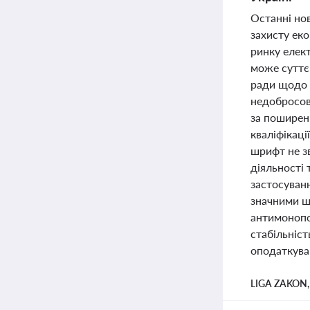
Останні но
захисту еко
ринку елект
може суттє
ради щодо 
недобросові
за поширен
кваліфікац
шрифт не з
діяльності 
застосуван
значними ш
антимонопол
стабільніс
оподаткуван
LIGA ZAKON