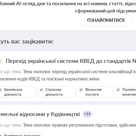
Повний AI-огляд дня та посилання на всі новини, статті, віде
сформований цей підсумо
ОЗНАЙОМИТИСЯ
уть вас зацікавити:
Перехід української системи КВЕД до стандартів 
о що тема:
Тема охоплює перехід української системи класифікації в
овлення кодів КВЕД та пов'язані нормативні зміни
Банківська
Страхова
Фінансові
Паливн
діяльність
діяльність
послуги
компле
емельні відносини у будівництві
+14
о що тема:
Тема охоплює правове регулювання підготовки, здійсненн
Будівельна діяльність