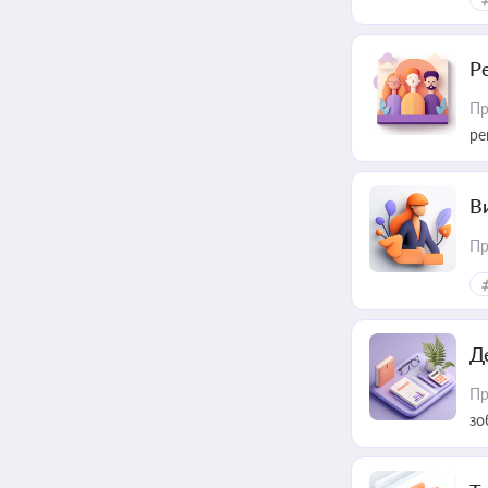
Р
Пр
ре
В
Пр
Д
Пр
зо