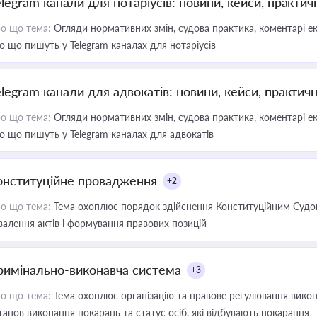
elegram канали для нотаріусів: новини, кейси, практич
о що тема:
Огляди нормативних змін, судова практика, коментарі екс
о що пишуть у Telegram каналах для нотаріусів
elegram канали для адвокатів: новини, кейси, практич
о що тема:
Огляди нормативних змін, судова практика, коментарі екс
о що пишуть у Telegram каналах для адвокатів
онституційне провадження
+2
о що тема:
Тема охоплює порядок здійснення Конституційним Судом
валення актів і формування правових позицій
римінально-виконавча система
+3
о що тема:
Тема охоплює організацію та правове регулювання викона
танов виконання покарань та статус осіб, які відбувають покарання