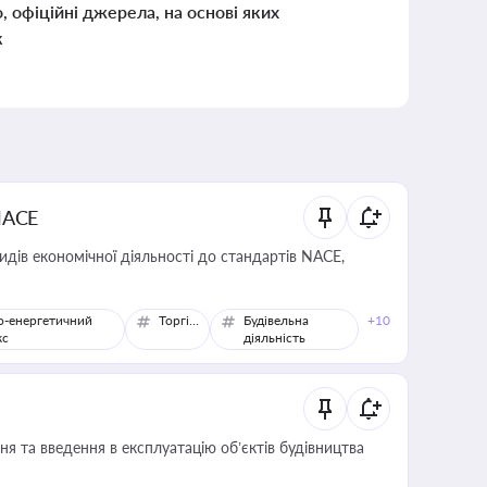
о, офіційні джерела, на основі яких
к
NACE
идів економічної діяльності до стандартів NACE,
о-енергетичний
Торгівля
Будівельна
+10
кс
діяльність
я та введення в експлуатацію об’єктів будівництва