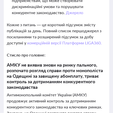
підприємствам, що може створювати
дискримінаційні умови та порушувати
конкурентне законодавство.
Джерело
Кожне з питань — це короткий підсумок змісту
публікацій за день. Повний список першоджерел з
посиланнями та розширений підсумок за добу
доступні у
комерційній версії Платформи LIGA360.
Стисло про головне:
АМКУ не виявив змови на ринку пального,
розпочато розгляд справи проти монополіста
на Одещині за завищену абонплату, триває
контроль за дотриманням конкурентного
законодавства
Антимонопольний комітет України (АМКУ)
продовжує активний контроль за дотриманням
конкурентного законодавства на ключових ринках.
Зокрема, на Одещині розпочато розгляд справи