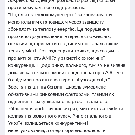
проти комунального підприємства
"Подільськтеплокомуненерго" за зловживання
монопольним становищем через завищену
абонплату за теплову енергію. Це порушення
призвело до ущемлення інтересів споживачів,
оскільки підприємство є єдиним постачальником
тепла у місті. Розгляд справи триває, що свідчить
про активність АМКУ у захисті економічної
конкуренції. Щодо ринку пального, АМКУ не виявив
доказів картельної змови серед операторів АЗС, які
б свідчили про антиконкурентні узгоджені дії.
Зростання цін на бензин і дизель зумовлене
об'єктивними ринковими факторами, такими як
підвищення закупівельної вартості пального,
збільшення логістичних витрат, митних платежів та
коливання валютного курсу. Ринок пального в
Україні залишається конкурентним і
нерегульованим, а оператори висловлюють