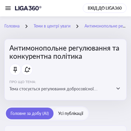
ВХІД ДО LIGA360
Головна
Теми в центрі уваги
Антимонопольне регулювання та конкурентна політика
Антимонопольне регулювання та
конкурентна політика
ПРО ЩО ТЕМА:
Тема стосується регулювання добросовісної
конкуренції між учасниками ринку, запобігання
зловживанню монопольним становищем і
забезпечення рівних умов для суб’єктів
Головне за добу (AI)
Усі публікації
господарювання