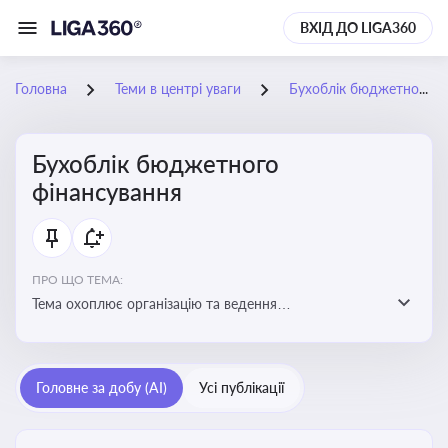
ВХІД ДО LIGA360
Головна
Теми в центрі уваги
Бухоблік бюджетного фінансування
Бухоблік бюджетного
фінансування
ПРО ЩО ТЕМА:
Тема охоплює організацію та ведення
бухгалтерського обліку в установах, що фінансуються
з бюджету
Головне за добу (AI)
Усі публікації