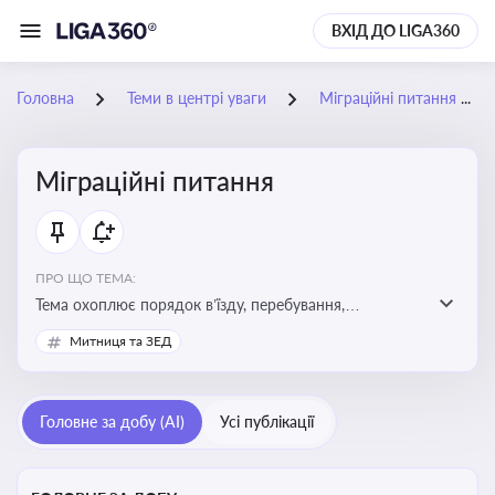
ВХІД ДО LIGA360
Головна
Теми в центрі уваги
Міграційні питання
Міграційні питання
ПРО ЩО ТЕМА:
Тема охоплює порядок в’їзду, перебування,
працевлаштування іноземців, а також набуття або
Митниця та ЗЕД
втрату громадянства України
Головне за добу (AI)
Усі публікації