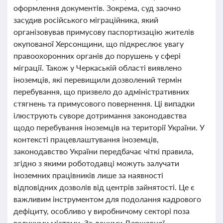
оформлення документів. Зокрема, суд заочно
засудив російського міграційника, який
організовував примусову паспортизацію жителів
окупованої Херсонщини, що підкреслює увагу
правоохоронних органів до порушень у сфері
міграції. Також у Черкаській області виявлено
іноземців, які перевищили дозволений термін
перебування, що призвело до адміністративних
стягнень та примусового повернення. Ці випадки
ілюструють суворе дотримання законодавства
щодо перебування іноземців на території України. У
контексті працевлаштування іноземців,
законодавство України передбачає чіткі правила,
згідно з якими роботодавці можуть залучати
іноземних працівників лише за наявності
відповідних дозволів від центрів зайнятості. Це є
важливим інструментом для подолання кадрового
дефіциту, особливо у виробничому секторі поза
великими містами. За даними Державної