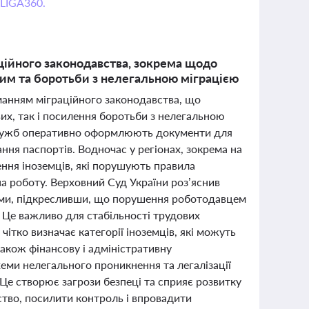
 LIGA360.
аційного законодавства, зокрема щодо
вим та боротьби з нелегальною міграцією
иманням міграційного законодавства, що
их, так і посилення боротьби з нелегальною
 служб оперативно оформлюють документи для
ння паспортів. Водночас у регіонах, зокрема на
ння іноземців, які порушують правила
на роботу. Верховний Суд України роз’яснив
рами, підкресливши, що порушення роботодавцем
я. Це важливо для стабільності трудових
чітко визначає категорії іноземців, які можуть
акож фінансову і адміністративну
хеми нелегального проникнення та легалізації
Це створює загрози безпеці та сприяє розвитку
ство, посилити контроль і впровадити