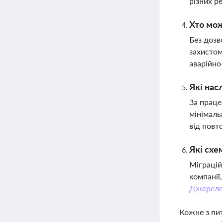
різних р
Хто мож
Без дозв
захистом
аварійно
Які нас
За праце
мінімаль
від повт
Які схе
Міграцій
компанії
Джерел
Кожне з пи