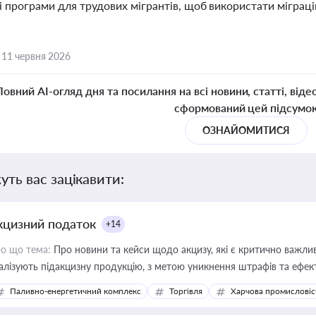
і програми для трудових мігрантів, щоб використати міграц
,
11 червня 2026
Повний AI-огляд дня та посилання на всі новини, статті, віде
сформований цей підсумо
ОЗНАЙОМИТИСЯ
уть вас зацікавити:
кцизний податок
+14
о що тема:
Про новини та кейси щодо акцизу, які є критично важли
алізують підакцизну продукцію, з метою уникнення штрафів та ефек
Паливно-енергетичний комплекс
Торгівля
Харчова промисловіс