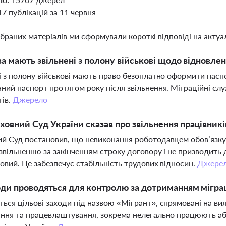
17 публікацій за 11 червня
ібраних матеріалів ми сформували короткі відповіді на актуал
ва мають звільнені з полону військові щодо відновлен
і з полону військові мають право безоплатно оформити пасп
ний паспорт протягом року після звільнення. Міграційні с
тів.
Джерело
овний Суд України сказав про звільнення працівник
й Суд постановив, що невиконання роботодавцем обов’язку 
звільненню за закінченням строку договору і не призводить
овий. Це забезпечує стабільність трудових відносин.
Джере
оди проводяться для контролю за дотриманням міграц
ься цільові заходи під назвою «Мігрант», спрямовані на ви
ння та працевлаштування, зокрема нелегально працюють або