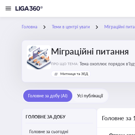
Головна
Теми в центрі уваги
Міграційні пит
Міграційні питання
Тема охоплює порядок в’їзд
ПРО ЩО ТЕМА:
Митниця та ЗЕД
Головне за добу (AI)
Усі публікації
ГОЛОВНЕ ЗА ДОБУ
Головне за 
Головне за сьогодні
Опрацьова