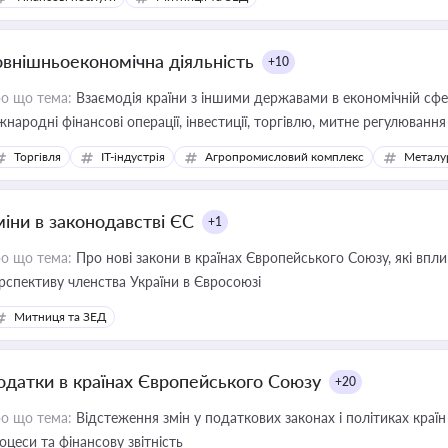
овнішньоекономічна діяльність
+10
о що тема:
Взаємодія країни з іншими державами в економічній сфері
жнародні фінансові операції, інвестиції, торгівлю, митне регулювання
Торгівля
IT-індустрія
Агропромисловий комплекс
Металу
міни в законодавстві ЄС
+1
о що тема:
Про нові закони в країнах Європейського Союзу, які впливають на умови торгівлі, трудової міграції, інтеграції та
рспективу членства України в Євросоюзі
Митниця та ЗЕД
одатки в країнах Європейського Союзу
+20
о що тема:
Відстеження змін у податкових законах і політиках країн
оцеси та фінансову звітність