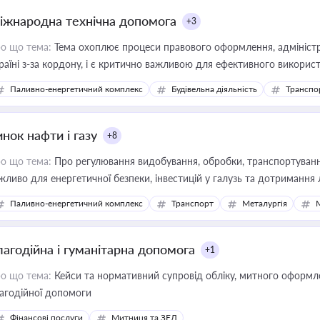
іжнародна технічна допомога
+3
о що тема:
Тема охоплює процеси правового оформлення, адміністр
раїні з-за кордону, і є критично важливою для ефективного використ
фраструктурних проєктів
Паливно-енергетичний комплекс
Будівельна діяльність
Транспо
нок нафти і газу
+8
о що тема:
Про регулювання видобування, обробки, транспортування
жливо для енергетичної безпеки, інвестицій у галузь та дотримання 
Паливно-енергетичний комплекс
Транспорт
Металургія
лагодійна і гуманітарна допомога
+1
о що тема:
Кейси та нормативний супровід обліку, митного оформлен
агодійної допомоги
Фінансові послуги
Митниця та ЗЕД