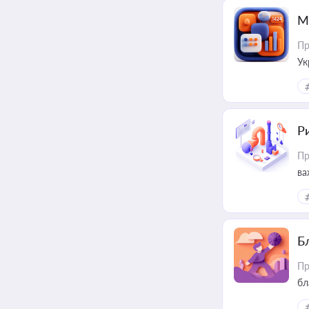
М
Пр
Ук
ін
Ри
Пр
ва
Б
Пр
бл