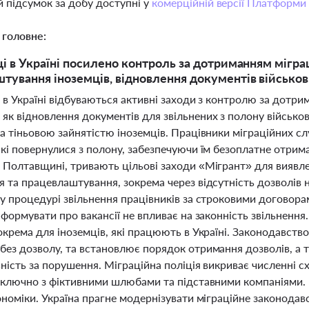
 підсумок за добу доступні у
комерційній версії Платформи
 головне:
ці в Україні посилено контроль за дотриманням мігр
тування іноземців, відновлення документів військо
 в Україні відбуваються активні заходи з контролю за дотр
к відновлення документів для звільнених з полону військов
та тіньовою зайнятістю іноземців. Працівники міграційних
кі повернулися з полону, забезпечуючи їм безоплатне отрима
 Полтавщині, тривають цільові заходи «Мігрант» для виявле
 та працевлаштування, зокрема через відсутність дозволів 
 у процедурі звільнення працівників за строковими догово
нформувати про вакансії не впливає на законність звільненн
окрема для іноземців, які працюють в Україні. Законодавство 
без дозволу, та встановлює порядок отримання дозволів, а т
ність за порушення. Міграційна поліція викриває численні с
 включно з фіктивними шлюбами та підставними компаніями. 
ономіки. Україна прагне модернізувати міграційне законодав