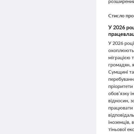
розширений
Стисло про
У 2026 ро
працевлаш
У 2026 році
охоплюють я
міграцією 
громадян, я
Сумщині та
перебування
пріоритети
обов’язку і
відносин, з
працювати 
відповідаль
іноземців,
тіньової ек