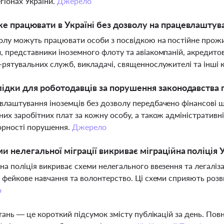
егіонах України.
Джерело
е працювати в Україні без дозволу на працевлаштув
олу можуть працювати особи з посвідкою на постійне прожи
, представники іноземного флоту та авіакомпаній, акредитов
-рятувальних служб, викладачі, священнослужителі та інші к
лідки для роботодавців за порушення законодавства
влаштування іноземців без дозволу передбачено фінансові ш
них заробітних плат за кожну особу, а також адміністративн
орності порушення.
Джерело
ми нелегальної міграції викриває міграційна поліція 
на поліція викриває схеми нелегального ввезення та легаліза
, фейкове навчання та волонтерство. Ці схеми сприяють розви
о
тань — це короткий підсумок змісту публікацій за день. По