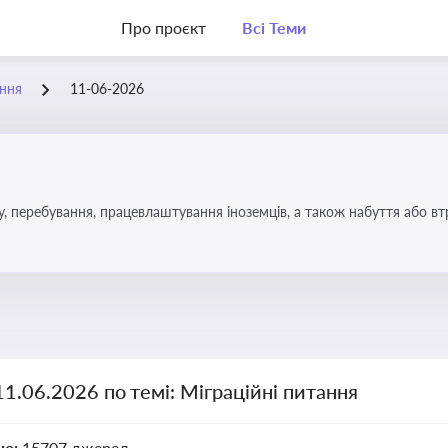
Про проєкт
Всі Теми
ання
11-06-2026
у, перебування, працевлаштування іноземців, а також набуття або в
11.06.2026 по темі: Міграційні питання
но:
15707 джерел