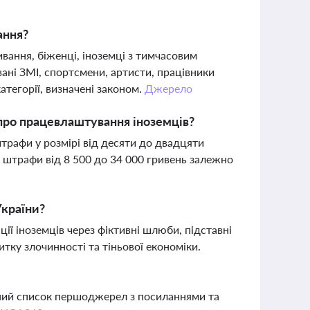
ання?
вання, біженці, іноземці з тимчасовим
ані ЗМІ, спортсмени, артисти, працівники
атегорії, визначені законом.
Джерело
 про працевлаштування іноземців?
трафи у розмірі від десяти до двадцяти
і штрафи від 8 500 до 34 000 гривень залежно
України?
ції іноземців через фіктивні шлюби, підставні
тку злочинності та тіньової економіки.
вний список першоджерел з посиланнями та