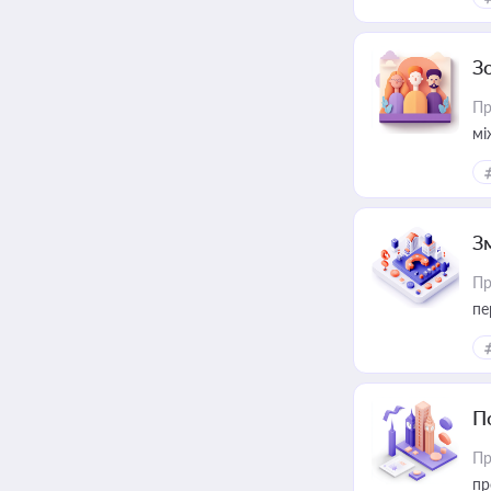
З
Пр
мі
З
Пр
пе
П
Пр
пр