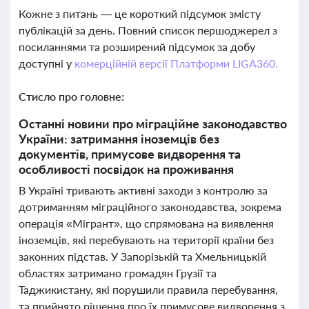
Кожне з питань — це короткий підсумок змісту
публікацій за день. Повний список першоджерел з
посиланнями та розширений підсумок за добу
доступні у
комерційній версії Платформи LIGA360.
Стисло про головне:
Останні новини про міграційне законодавство
України: затримання іноземців без
документів, примусове видворення та
особливості посвідок на проживання
В Україні тривають активні заходи з контролю за
дотриманням міграційного законодавства, зокрема
операція «Мігрант», що спрямована на виявлення
іноземців, які перебувають на території країни без
законних підстав. У Запорізькій та Хмельницькій
областях затримано громадян Грузії та
Таджикистану, які порушили правила перебування,
та прийнято рішення про їх примусове видворення з