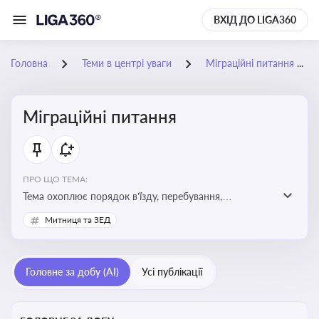
ВХІД ДО LIGA360
Головна
Теми в центрі уваги
Міграційні питання
Міграційні питання
ПРО ЩО ТЕМА:
Тема охоплює порядок в’їзду, перебування,
працевлаштування іноземців, а також набуття або
Митниця та ЗЕД
втрату громадянства України
Головне за добу (AI)
Усі публікації