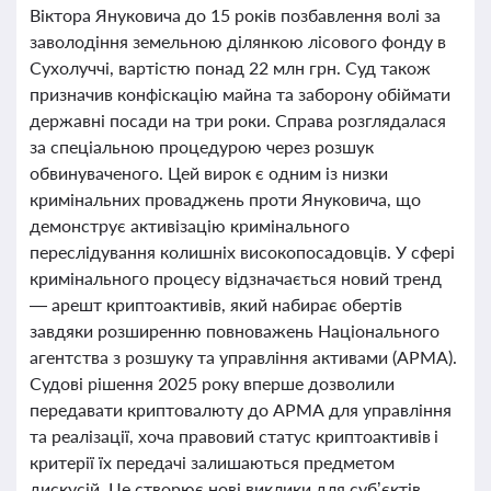
Віктора Януковича до 15 років позбавлення волі за
заволодіння земельною ділянкою лісового фонду в
Сухолуччі, вартістю понад 22 млн грн. Суд також
призначив конфіскацію майна та заборону обіймати
державні посади на три роки. Справа розглядалася
за спеціальною процедурою через розшук
обвинуваченого. Цей вирок є одним із низки
кримінальних проваджень проти Януковича, що
демонструє активізацію кримінального
переслідування колишніх високопосадовців. У сфері
кримінального процесу відзначається новий тренд
— арешт криптоактивів, який набирає обертів
завдяки розширенню повноважень Національного
агентства з розшуку та управління активами (АРМА).
Судові рішення 2025 року вперше дозволили
передавати криптовалюту до АРМА для управління
та реалізації, хоча правовий статус криптоактивів і
критерії їх передачі залишаються предметом
дискусій. Це створює нові виклики для суб’єктів