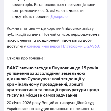
кредиторів. Встановлюється презумпція вини
контролюючих осіб, які мають довести
відсутність провини.
Джерело
Кожне з питань — це короткий підсумок змісту
публікацій за день. Повний список першоджерел з
посиланнями та розширений підсумок за добу
доступні у
комерційній версії Платформи LIGA360.
Стисло про головне:
ВАКС заочно засудив Януковича до 15 років
ув’язнення за заволодіння земельною
ділянкою Сухолуччя: нові тенденції у
кримінальному провадженні, арешті
криптоактивів та позиції прокуратури щодо
тиску на місцеве самоврядування
20 січня 2026 року Вищий антикорупційний суд
України заочно засудив колишнього президента