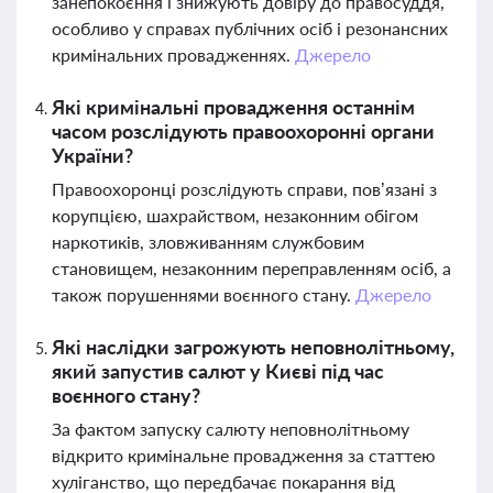
занепокоєння і знижують довіру до правосуддя,
особливо у справах публічних осіб і резонансних
кримінальних провадженнях.
Джерело
Які кримінальні провадження останнім
часом розслідують правоохоронні органи
України?
Правоохоронці розслідують справи, пов’язані з
корупцією, шахрайством, незаконним обігом
наркотиків, зловживанням службовим
становищем, незаконним переправленням осіб, а
також порушеннями воєнного стану.
Джерело
Які наслідки загрожують неповнолітньому,
який запустив салют у Києві під час
воєнного стану?
За фактом запуску салюту неповнолітньому
відкрито кримінальне провадження за статтею
хуліганство, що передбачає покарання від