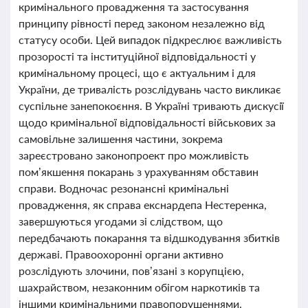
кримінального провадження та застосування
принципу рівності перед законом незалежно від
статусу особи. Цей випадок підкреслює важливість
прозорості та інституційної відповідальності у
кримінальному процесі, що є актуальним і для
України, де тривалість розслідувань часто викликає
суспільне занепокоєння. В Україні тривають дискусії
щодо кримінальної відповідальності військових за
самовільне залишення частини, зокрема
зареєстровано законопроект про можливість
пом’якшення покарань з урахуванням обставин
справи. Водночас резонансні кримінальні
провадження, як справа екснардепа Нестеренка,
завершуються угодами зі слідством, що
передбачають покарання та відшкодування збитків
державі. Правоохоронні органи активно
розслідують злочини, пов’язані з корупцією,
шахрайством, незаконним обігом наркотиків та
іншими кримінальними правопорушеннями.