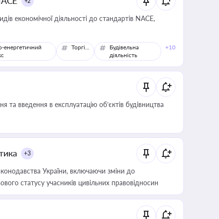
NACE
+2
идів економічної діяльності до стандартів NACE,
о-енергетичний
Торгівля
Будівельна
+10
кс
діяльність
я та введення в експлуатацію об’єктів будівництва
итика
+3
конодавства України, включаючи зміни до
ового статусу учасників цивільних правовідносин