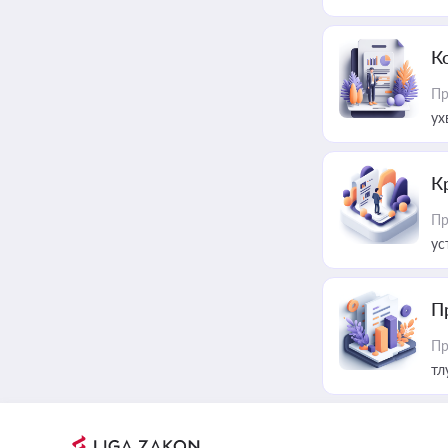
К
Пр
ух
К
Пр
ус
П
Пр
тл