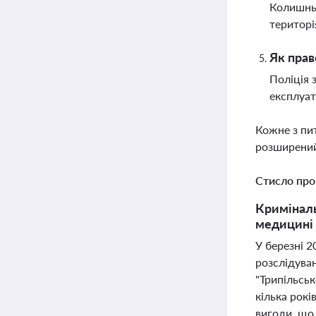
Колишньо
територі
Як прав
Поліція 
експлуат
Кожне з пи
розширений
Стисло про
Криміналь
медицині 
У березні 2
розслідува
"Трипільськ
кілька рокі
вигоди, що