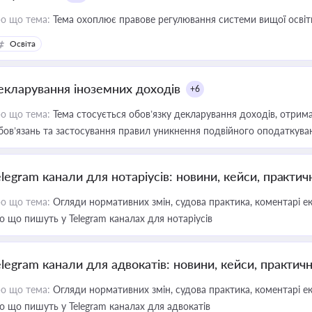
о що тема:
Тема охоплює правове регулювання системи вищої освіти, о
Освіта
екларування іноземних доходів
+6
о що тема:
Тема стосується обов’язку декларування доходів, отрим
бов’язань та застосування правил уникнення подвійного оподаткува
elegram канали для нотаріусів: новини, кейси, практич
о що тема:
Огляди нормативних змін, судова практика, коментарі екс
о що пишуть у Telegram каналах для нотаріусів
elegram канали для адвокатів: новини, кейси, практич
о що тема:
Огляди нормативних змін, судова практика, коментарі екс
о що пишуть у Telegram каналах для адвокатів