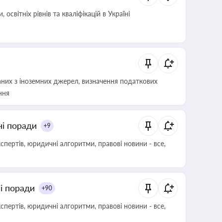
світніх рівнів та кваліфікацій в Україні
аних з іноземних джерел, визначення податкових
ння
ні поради
+9
пертів, юридичні алгоритми, правові новини - все,
ні поради
+90
пертів, юридичні алгоритми, правові новини - все,