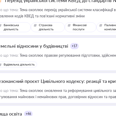
Перехід української системи КВЕД до стандартів 
о що тема:
Тема охоплює перехід української системи класифікації в
овлення кодів КВЕД та пов'язані нормативні зміни
Банківська
Страхова
Фінансові
Паливн
діяльність
діяльність
послуги
компле
емельні відносини у будівництві
+17
о що тема:
Тема охоплює правове регулювання підготовки, здійсненн
Будівельна діяльність
езонансний проєкт Цивільного кодексу: реакції та кр
о що тема:
Тема охоплює оновлення та реформування цивільного за
гулювання майнових і немайнових прав, договірних відносин та прав
ища освіта
+46