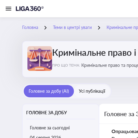
Головна
Теми в центрі уваги
Кримінальне пр
Кримінальне право і
Кримінальне право та проце
ПРО ЩО ТЕМА:
судочинства
Головне за добу (AI)
Усі публікації
ГОЛОВНЕ ЗА ДОБУ
Головне за 
Головне за сьогодні
Опрацьова
04 серпня 2026