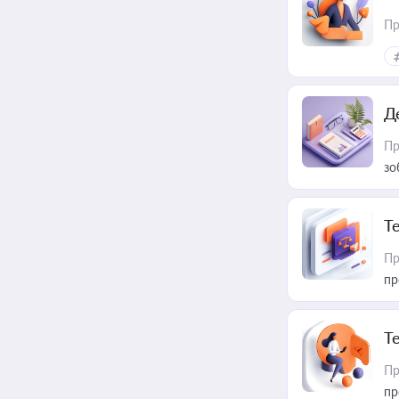
Пр
Д
Пр
зо
T
Пр
пр
T
Пр
пр