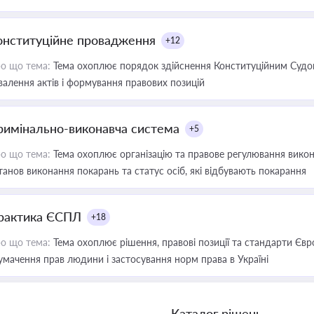
онституційне провадження
+12
о що тема:
Тема охоплює порядок здійснення Конституційним Судом
валення актів і формування правових позицій
римінально-виконавча система
+5
о що тема:
Тема охоплює організацію та правове регулювання викона
танов виконання покарань та статус осіб, які відбувають покарання
рактика ЄСПЛ
+18
о що тема:
Тема охоплює рішення, правові позиції та стандарти Євр
умачення прав людини і застосування норм права в Україні
Каталог рішень