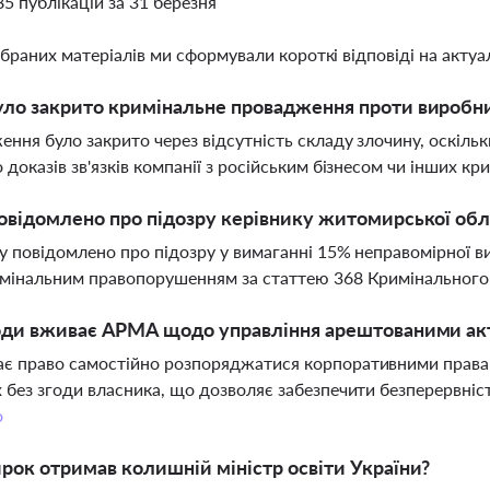
85 публікацій за 31 березня
ібраних матеріалів ми сформували короткі відповіді на актуал
ло закрито кримінальне провадження проти виробни
ння було закрито через відсутність складу злочину, оскільк
 доказів зв'язків компанії з російським бізнесом чи інших 
овідомлено про підозру керівнику житомирської обла
у повідомлено про підозру у вимаганні 15% неправомірної 
мінальним правопорушенням за статтею 368 Кримінального 
ходи вживає АРМА щодо управління арештованими а
є право самостійно розпоряджатися корпоративними права
 без згоди власника, що дозволяє забезпечити безперервніст
о
рок отримав колишній міністр освіти України?