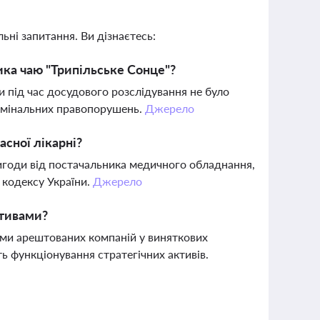
ьні запитання. Ви дізнаєтесь:
ка чаю "Трипільське Сонце"?
и під час досудового розслідування не було
кримінальних правопорушень.
Джерело
сної лікарні?
вигоди від постачальника медичного обладнання,
кодексу України.
Джерело
ктивами?
ми арештованих компаній у виняткових
ь функціонування стратегічних активів.