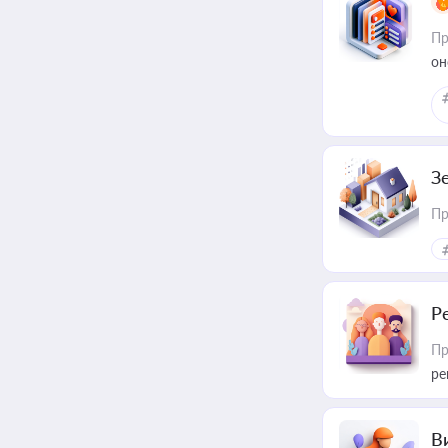
Пр
он
З
Пр
Р
Пр
ре
В