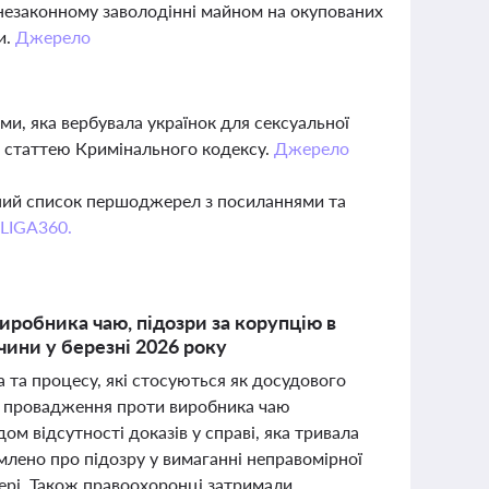
 незаконному заволодінні майном на окупованих
и.
Джерело
ми, яка вербувала українок для сексуальної
ою статтею Кримінального кодексу.
Джерело
вний список першоджерел з посиланнями та
 LIGA360.
иробника чаю, підозри за корупцію в
чини у березні 2026 року
а та процесу, які стосуються як досудового
не провадження проти виробника чаю
ом відсутності доказів у справі, яка тривала
омлено про підозру у вимаганні неправомірної
ері. Також правоохоронці затримали