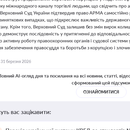
ку міжнародного каналу торгівлі людьми, що свідчить про а
 Верховний Суд України підтвердив право АРМА самостійн
 виняткових випадках, що підкреслює важливість державного
ану. Крім того, Верховний Суд залишив без змін вирок коли
 демонструє послідовність у притягненні до відповідальності 
о активну роботу правоохоронних органів і судової системи
я забезпечення правосуддя та боротьби з корупцією і злочин
,
31 березня 2026
Повний AI-огляд дня та посилання на всі новини, статті, віде
сформований цей підсумо
ОЗНАЙОМИТИСЯ
уть вас зацікавити: