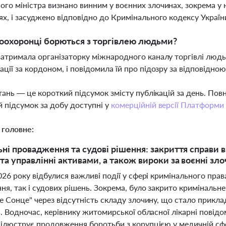
го міністра визнано винним у воєнних злочинах, зокрема у
ях, і засуджено відповідно до Кримінального кодексу Україн
оохоронці борються з торгівлею людьми?
затримала організаторку міжнародного каналу торгівлі людь
ації за кордоном, і повідомила їй про підозру за відповідн
тань — це короткий підсумок змісту публікацій за день. По
 підсумок за добу доступні у
комерційній версії Платформи
 головне:
ні провадження та судові рішення: закриття справи в
та управлінні активами, а також вироки за воєнні зло
026 року відбулися важливі події у сфері кримінального прав
ння, так і судових рішень. Зокрема, було закрито криміналь
е Сонце" через відсутність складу злочину, що стало приклад
в. Водночас, керівнику житомирської обласної лікарні повід
 ілюструє продовження боротьби з корупцією у медичній сф