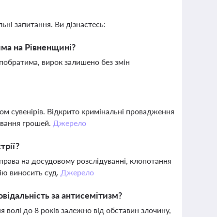
ьні запитання. Ви дізнаєтесь:
има на Рівненщині?
побратима, вирок залишено без змін
ом сувенірів. Відкрито кримінальні провадження
мивання грошей.
Джерело
трії?
права на досудовому розслідуванні, клопотання
цію виносить суд.
Джерело
овідальність за антисемітизм?
 волі до 8 років залежно від обставин злочину,