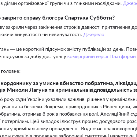
з діями організованої групи чи з тяжкими наслідками.
Джер
 закрито справу блогера Спартака Субботи?
аву закрили через закінчення строків давності притягнення до
юючи винуватості чи невинуватості.
Джерело
тань — це короткий підсумок змісту публікацій за день. По
 підсумок за добу доступні у
комерційній версії Платформи
 головне:
кордоннику за умисне вбивство побратима, ліквідац
ія Миколи Лагуна та кримінальна відповідальність за
26 року суди України ухвалили важливі рішення у криміналь
ування та безпеки. Зокрема, прикордонник з Рівненщини, як
братима, отримав 8 років позбавлення волі. Апеляційний су
ї потерпілим. Цей випадок ілюструє процес досудового розсл
ання у кримінальному провадженні. Водночас правоохоронці 
лядом сувенірів продавали заборонені синтетичні наркотики.