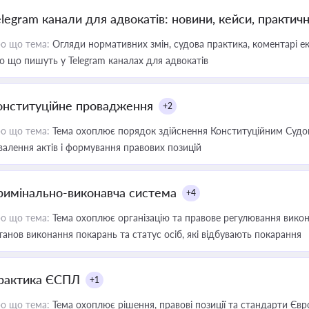
elegram канали для адвокатів: новини, кейси, практич
о що тема:
Огляди нормативних змін, судова практика, коментарі екс
о що пишуть у Telegram каналах для адвокатів
онституційне провадження
+2
о що тема:
Тема охоплює порядок здійснення Конституційним Судом
валення актів і формування правових позицій
римінально-виконавча система
+4
о що тема:
Тема охоплює організацію та правове регулювання викона
танов виконання покарань та статус осіб, які відбувають покарання
рактика ЄСПЛ
+1
о що тема:
Тема охоплює рішення, правові позиції та стандарти Євр