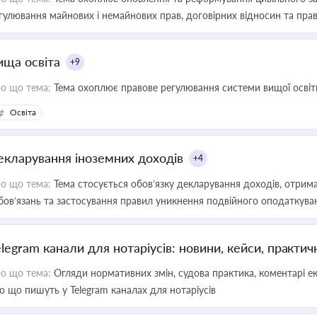
гулювання майнових і немайнових прав, договірних відносин та прав
ища освіта
+9
о що тема:
Тема охоплює правове регулювання системи вищої освіти, о
Освіта
екларування іноземних доходів
+4
о що тема:
Тема стосується обов’язку декларування доходів, отрим
бов’язань та застосування правил уникнення подвійного оподаткува
elegram канали для нотаріусів: новини, кейси, практич
о що тема:
Огляди нормативних змін, судова практика, коментарі екс
о що пишуть у Telegram каналах для нотаріусів