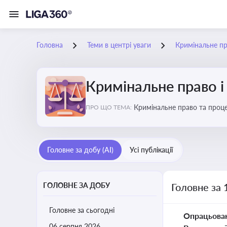
Головна
Теми в центрі уваги
Кримінальне пр
Кримінальне право і
Кримінальне право та проце
ПРО ЩО ТЕМА:
судочинства
Головне за добу (AI)
Усі публікації
ГОЛОВНЕ ЗА ДОБУ
Головне за 
Головне за сьогодні
Опрацьова
06 серпня 2026