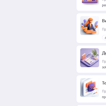
ре
В
Пр
Д
Пр
зо
T
Пр
пр