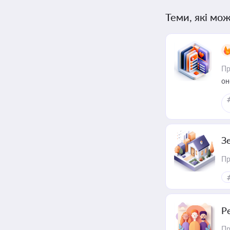
Теми, які мож
Пр
он
З
Пр
Р
Пр