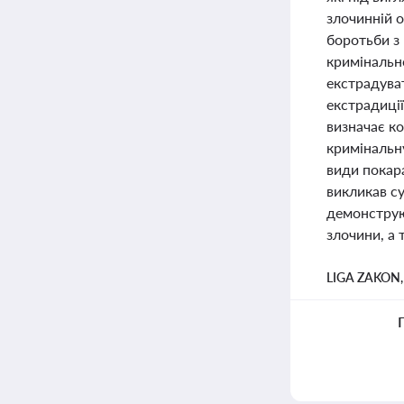
злочинній о
боротьби з
кримінальн
екстрадува
екстрадиці
визначає ко
кримінальн
види покара
викликав су
демонструю
злочини, а
LIGA ZAKON