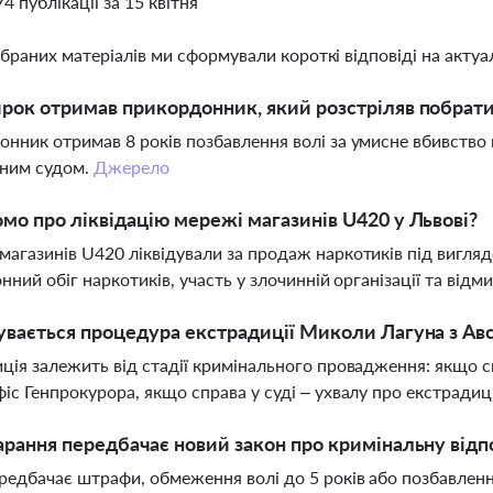
74 публікації за 15 квітня
ібраних матеріалів ми сформували короткі відповіді на актуал
рок отримав прикордонник, який розстріляв побрат
нник отримав 8 років позбавлення волі за умисне вбивство 
йним судом.
Джерело
мо про ліквідацію мережі магазинів U420 у Львові?
агазинів U420 ліквідували за продаж наркотиків під вигляд
онний обіг наркотиків, участь у злочинній організації та від
увається процедура екстрадиції Миколи Лагуна з Авс
ція залежить від стадії кримінального провадження: якщо с
іс Генпрокурора, якщо справа у суді – ухвалу про екстради
арання передбачає новий закон про кримінальну відп
редбачає штрафи, обмеження волі до 5 років або позбавлення