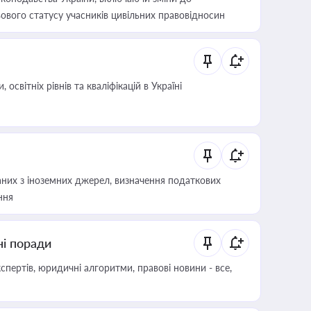
ового статусу учасників цивільних правовідносин
світніх рівнів та кваліфікацій в Україні
аних з іноземних джерел, визначення податкових
ння
ні поради
пертів, юридичні алгоритми, правові новини - все,