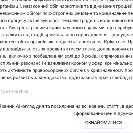
рганізації, незаконний обіг наркотиків та відмивання гроше
 незаконним обігом психотропних речовин та кримінальне пер
ого процесу активізувалася тема екстрадиції: колишнього 
ти з Австрії за різними кримінальними справами, що перебу
ї залежить від стадії кримінального провадження – досудове
мпетентність органів, які подають клопотання. Крім того, П
у відповідальність за прояви антисемітизму, доповнюючи ста
нь, включно з позбавленням волі до 8 років, і спрямований
спільний резонанс і є важливим кроком у сфері кримінальног
ть активність правоохоронних органів у кримінальному пров
 також розвиток законодавства щодо захисту прав і свобод г
,
15 квітня 2026
Повний AI-огляд дня та посилання на всі новини, статті, віде
сформований цей підсумо
ОЗНАЙОМИТИСЯ