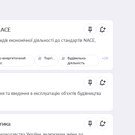
NACE
идів економічної діяльності до стандартів NACE,
о-енергетичний
Торгівля
Будівельна
+10
кс
діяльність
я та введення в експлуатацію об’єктів будівництва
итика
конодавства України, включаючи зміни до