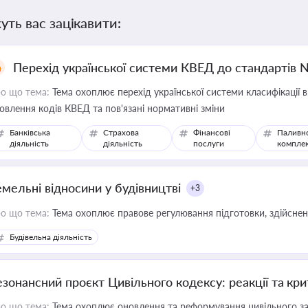
уть вас зацікавити:
Перехід української системи КВЕД до стандартів 
о що тема:
Тема охоплює перехід української системи класифікації в
овлення кодів КВЕД та пов'язані нормативні зміни
Банківська
Страхова
Фінансові
Паливн
діяльність
діяльність
послуги
компле
емельні відносини у будівництві
+3
о що тема:
Тема охоплює правове регулювання підготовки, здійсненн
Будівельна діяльність
езонансний проєкт Цивільного кодексу: реакції та кр
о що тема:
Тема охоплює оновлення та реформування цивільного за