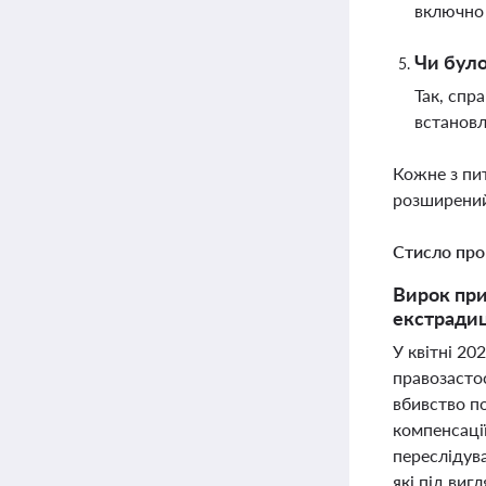
включно 
Чи було
Так, спр
встановл
Кожне з пи
розширений
Стисло про
Вирок при
екстрадиц
У квітні 20
правозастос
вбивство по
компенсаці
переслідув
які під виг