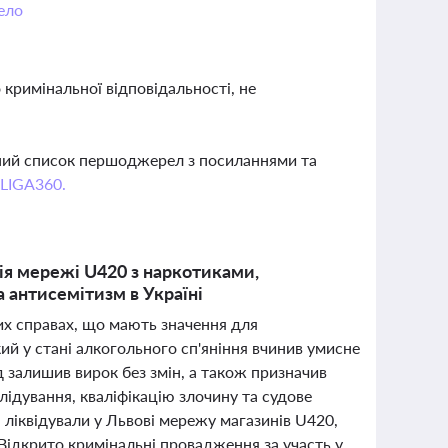
ело
 кримінальної відповідальності, не
вний список першоджерел з посиланнями та
 LIGA360.
ія мережі U420 з наркотиками,
 антисемітизм в Україні
них справах, що мають значення для
ий у стані алкогольного сп'яніння вчинив умисне
д залишив вирок без змін, а також призначив
ідування, кваліфікацію злочину та судове
ліквідували у Львові мережу магазинів U420,
 Відкрито кримінальні провадження за участь у