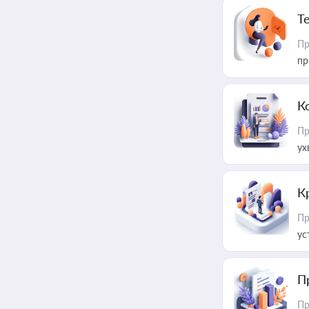
T
Пр
пр
К
Пр
ух
К
Пр
ус
П
Пр