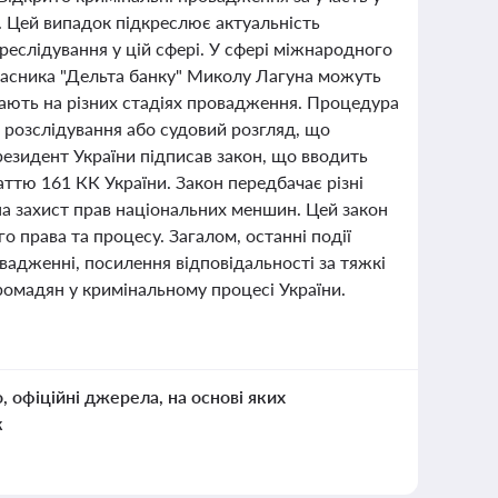
й. Цей випадок підкреслює актуальність
еслідування у цій сфері. У сфері міжнародного
власника "Дельта банку" Миколу Лагуна можуть
вають на різних стадіях провадження. Процедура
 розслідування або судовий розгляд, що
резидент України підписав закон, що вводить
ттю 161 КК України. Закон передбачає різні
 на захист прав національних меншин. Цей закон
о права та процесу. Загалом, останні події
адженні, посилення відповідальності за тяжкі
ромадян у кримінальному процесі України.
о, офіційні джерела, на основі яких
к