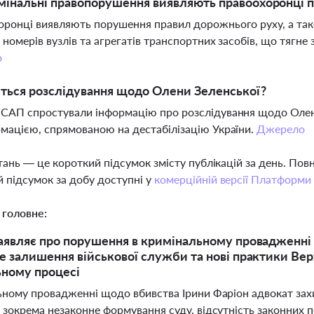
мінальні правопорушення виявляють правоохоронці під
ронці виявляють порушення правил дорожнього руху, а так
 номерів вузлів та агрегатів транспортних засобів, що тягне
о
ться розслідування щодо Олени Зеленської?
САП спростували інформацію про розслідування щодо Олен
мацією, спрямованою на дестабілізацію України.
Джерело
тань — це короткий підсумок змісту публікацій за день. По
 підсумок за добу доступні у
комерційній версії Платформи
 головне:
аявляє про порушення в кримінальному провадженні 
е залишення військової служби та нові практики Ве
ному процесі
ьному провадженні щодо вбивства Ірини Фаріон адвокат захи
 зокрема незаконне формування суду, відсутність законних п