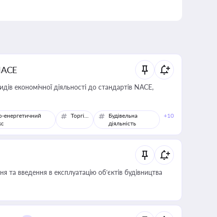
NACE
идів економічної діяльності до стандартів NACE,
о-енергетичний
Торгівля
Будівельна
+10
кс
діяльність
я та введення в експлуатацію об’єктів будівництва