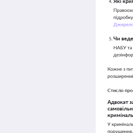
Які кри
Правоохо
підробку
Джерел
Чи веде
НАБУ та 
дезінфор
Кожне з пи
розширений
Стисло про
Адвокат з
самовільн
криміналь
У кримінал
порушення,