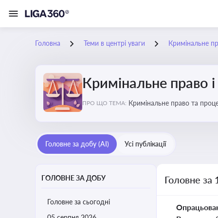
Головна
Теми в центрі уваги
Кримінальне пр
Кримінальне право і
Кримінальне право та проце
ПРО ЩО ТЕМА:
судочинства
Головне за добу (AI)
Усі публікації
ГОЛОВНЕ ЗА ДОБУ
Головне за 
Головне за сьогодні
Опрацьова
05 серпня 2026