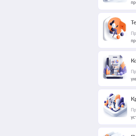
пр
T
Пр
пр
К
Пр
ух
К
Пр
ус