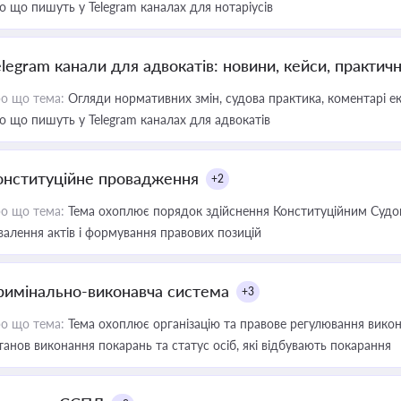
о що пишуть у Telegram каналах для нотаріусів
elegram канали для адвокатів: новини, кейси, практич
о що тема:
Огляди нормативних змін, судова практика, коментарі екс
о що пишуть у Telegram каналах для адвокатів
онституційне провадження
+2
о що тема:
Тема охоплює порядок здійснення Конституційним Судом
валення актів і формування правових позицій
римінально-виконавча система
+3
о що тема:
Тема охоплює організацію та правове регулювання викона
танов виконання покарань та статус осіб, які відбувають покарання