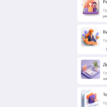
Р
Пр
ре
В
Пр
Д
Пр
зо
T
Пр