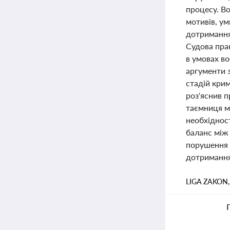
процесу. В
мотивів, ум
дотримання
Судова пра
в умовах во
аргументи 
стадій кри
роз'яснив 
таємниця мо
необхідност
баланс між
порушення 
дотримання
LIGA ZAKON