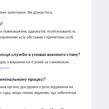
ьні запитання. Ви дізнаєтесь:
н?
х повноважень адвокатів, політизованість
новленням усіх обставин і причетних осіб.
місця служби в умовах воєнного стану?
ку з вироком на 6 років за самовільне
рело
римінальному процесі?
ана органу досудового розслідування на
ли суду, якщо немає відмови, що забезпечує