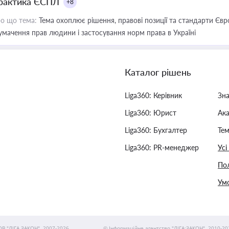
рактика ЄСПЛ
+8
о що тема:
Тема охоплює рішення, правові позиції та стандарти Євр
умачення прав людини і застосування норм права в Україні
Каталог рішень
Liga360: Керівник
Зн
Liga360: Юрист
Ак
Liga360: Бухгалтер
Тем
Liga360: PR-менеджер
Усі
Пол
Умо
ОВ "ЛІГА ЗАКОН", 2007-2026.
© Інформаційне агентство "ЛІГА:ЗАКОН", 2010-20