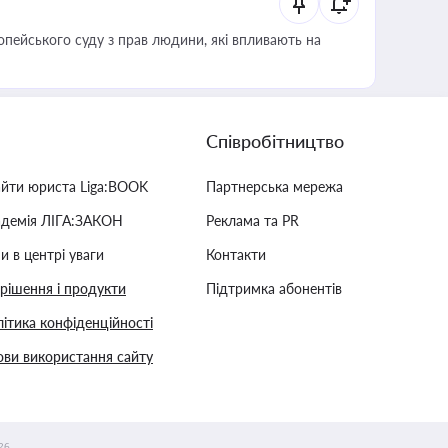
опейського суду з прав людини, які впливають на
Співробітництво
айти юриста Liga:BOOK
Партнерська мережа
адемія ЛІГА:ЗАКОН
Реклама та PR
и в центрі уваги
Контакти
 рішення і продукти
Підтримка абонентів
ітика конфіденційності
ви використання сайту
26.