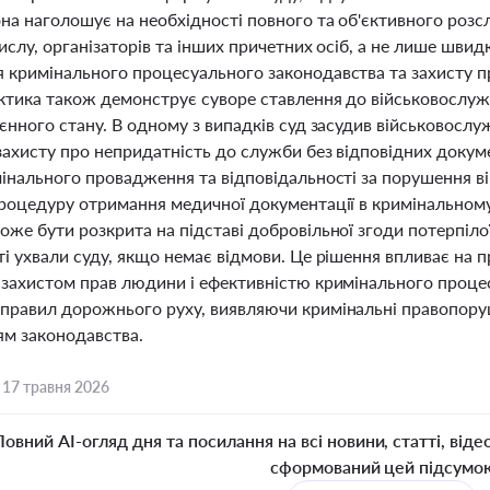
она наголошує на необхідності повного та об'єктивного роз
ислу, організаторів та інших причетних осіб, а не лише шви
 кримінального процесуального законодавства та захисту пр
ктика також демонструє суворе ставлення до військовослуж
єнного стану. В одному з випадків суд засудив військовослу
захисту про непридатність до служби без відповідних докум
мінального провадження та відповідальності за порушення в
процедуру отримання медичної документації в кримінальном
же бути розкрита на підставі добровільної згоди потерпілої
і ухвали суду, якщо немає відмови. Це рішення впливає на 
 захистом прав людини і ефективністю кримінального проце
правил дорожнього руху, виявляючи кримінальні правопору
м законодавства.
,
17 травня 2026
Повний AI-огляд дня та посилання на всі новини, статті, віде
сформований цей підсумо