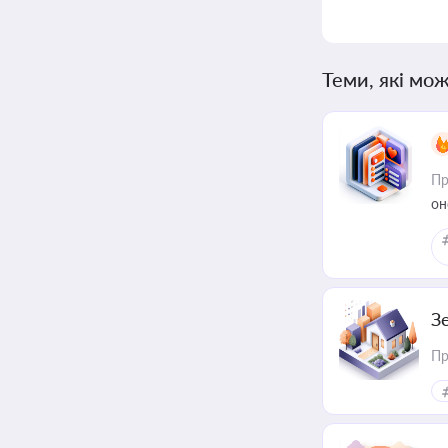
Теми, які мож
Пр
он
З
Пр