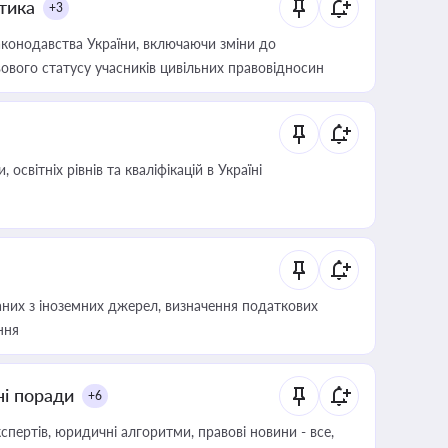
итика
+3
конодавства України, включаючи зміни до
ового статусу учасників цивільних правовідносин
світніх рівнів та кваліфікацій в Україні
аних з іноземних джерел, визначення податкових
ння
ні поради
+6
пертів, юридичні алгоритми, правові новини - все,