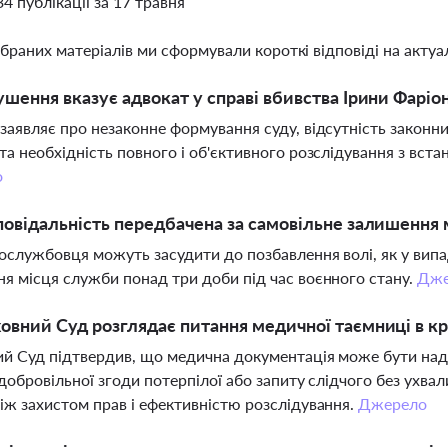
34 публікації за 17 травня
ібраних матеріалів ми сформували короткі відповіді на актуал
ушення вказує адвокат у справі вбивства Ірини Фаріо
заявляє про незаконне формування суду, відсутність законни
та необхідність повного і об'єктивного розслідування з вста
о
повідальність передбачена за самовільне залишення 
ослужбовця можуть засудити до позбавлення волі, як у випад
я місця служби понад три доби під час воєнного стану.
Дже
овний Суд розглядає питання медичної таємниці в к
й Суд підтвердив, що медична документація може бути над
 добровільної згоди потерпілої або запиту слідчого без ухва
іж захистом прав і ефективністю розслідування.
Джерело