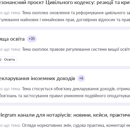
езонансний проєкт Цивільного кодексу: реакції та кр
о що тема:
Тема охоплює оновлення та реформування цивільного за
гулювання майнових і немайнових прав, договірних відносин та прав
ища освіта
+35
о що тема:
Тема охоплює правове регулювання системи вищої освіти, о
Освіта
екларування іноземних доходів
+6
о що тема:
Тема стосується обов’язку декларування доходів, отрим
бов’язань та застосування правил уникнення подвійного оподаткува
elegram канали для нотаріусів: новини, кейси, практич
о що тема:
Огляди нормативних змін, судова практика, коментарі екс