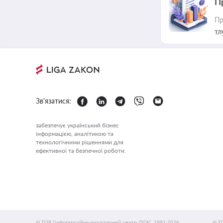
П
Пр
тл
Зв'язатися:
забезпечує український бізнес
інформацією, аналітикою та
технологічними рішеннями для
ефективної та безпечної роботи.
© ТОВ "інформаційно-аналітичний центр ЛІГА", 1991-2026.
© Т