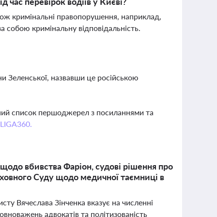
 час перевірок водіїв у Києві?
ож кримінальні правопорушення, наприклад,
 за собою кримінальну відповідальність.
и Зеленської, назвавши це російською
вний список першоджерел з посиланнями та
 LIGA360.
щодо вбивства Фаріон, судові рішення про
рховного Суду щодо медичної таємниці в
сту Вячеслава Зінченка вказує на численні
овноважень адвокатів та політизованість