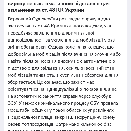
вироку не є автоматичною підставою для
звільнення за ст. 48 КК України
Верховний Суд України розглядає справу щодо
застосування ст. 48 Кримінального кодексу, яка
передбачає звільнення від кримінальної
відповідальності за ухилення від мобілізації у разі
зміни обстановки. Судова колегія наголошує, що
добровільна мобілізація після вчинення злочину або
навіть після винесення вироку не є автоматичною
підставою для звільнення, оскільки воєнний стан і
мобілізація тривають, а суспільна небезпека діяння
зберігається. Це означає, що захист має
орієнтуватися на індивідуалізацію покарання, а не
на автоматичне закриття справи через службу в
ЗСУ. У межах кримінального процесу СБУ провела
масштабні обшуки у трьох обласних управліннях
Національної поліції, викривши корупційну схему
серед топпосадовців. Затримано кількох осіб за
підозрою у отриманні неправомірної вигоди в