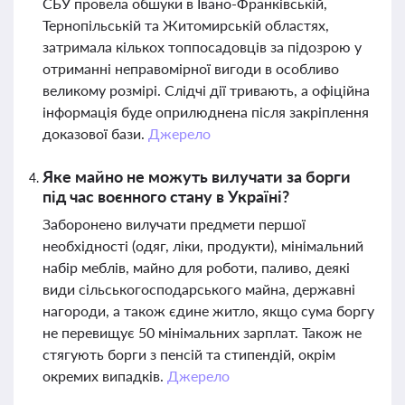
СБУ провела обшуки в Івано-Франківській,
Тернопільській та Житомирській областях,
затримала кількох топпосадовців за підозрою у
отриманні неправомірної вигоди в особливо
великому розмірі. Слідчі дії тривають, а офіційна
інформація буде оприлюднена після закріплення
доказової бази.
Джерело
Яке майно не можуть вилучати за борги
під час воєнного стану в Україні?
Заборонено вилучати предмети першої
необхідності (одяг, ліки, продукти), мінімальний
набір меблів, майно для роботи, паливо, деякі
види сільськогосподарського майна, державні
нагороди, а також єдине житло, якщо сума боргу
не перевищує 50 мінімальних зарплат. Також не
стягують борги з пенсій та стипендій, окрім
окремих випадків.
Джерело