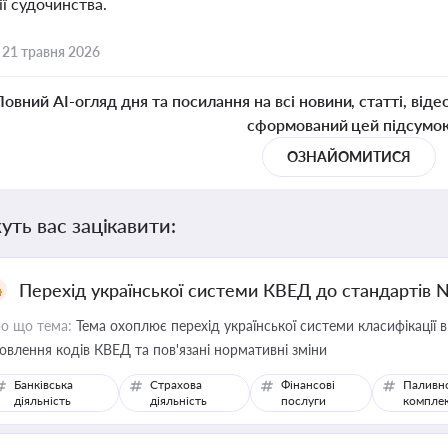
ї судочинства.
,
21 травня 2026
Повний AI-огляд дня та посилання на всі новини, статті, віде
сформований цей підсумо
ОЗНАЙОМИТИСЯ
уть вас зацікавити:
Перехід української системи КВЕД до стандартів 
о що тема:
Тема охоплює перехід української системи класифікації в
овлення кодів КВЕД та пов'язані нормативні зміни
Банківська
Страхова
Фінансові
Паливн
діяльність
діяльність
послуги
компле