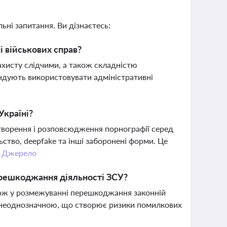
ьні запитання. Ви дізнаєтесь:
 військових справ?
ахисту слідчими, а також складністю
ндують використовувати адміністративні
Україні?
створення і розповсюдження порнографії серед
тво, deepfake та інші заборонені форми. Це
.
Джерело
ерешкоджання діяльності ЗСУ?
також у розмежуванні перешкоджання законній
а є неоднозначною, що створює ризики помилкових