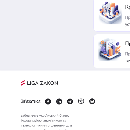
К
Пр
ус
П
Пр
тл
Зв'язатися:
забезпечує український бізнес
інформацією, аналітикою та
технологічними рішеннями для