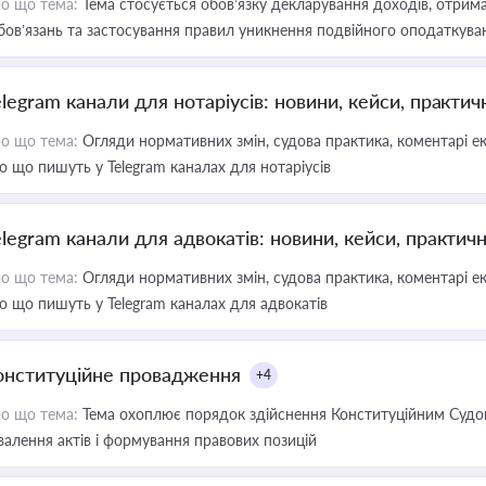
о що тема:
Тема стосується обов’язку декларування доходів, отрим
бов’язань та застосування правил уникнення подвійного оподаткува
elegram канали для нотаріусів: новини, кейси, практич
о що тема:
Огляди нормативних змін, судова практика, коментарі екс
о що пишуть у Telegram каналах для нотаріусів
elegram канали для адвокатів: новини, кейси, практич
о що тема:
Огляди нормативних змін, судова практика, коментарі екс
о що пишуть у Telegram каналах для адвокатів
онституційне провадження
+4
о що тема:
Тема охоплює порядок здійснення Конституційним Судом
валення актів і формування правових позицій