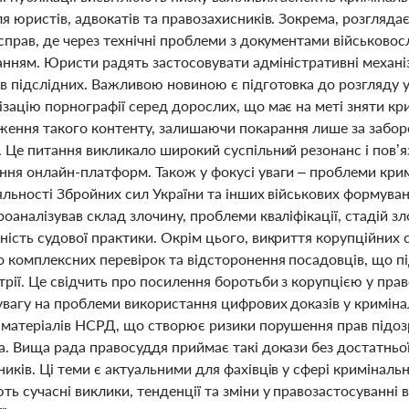
я юристів, адвокатів та правозахисників. Зокрема, розгляд
 справ, де через технічні проблеми з документами військов
нням. Юристи радять застосовувати адміністративні механіз
ав підслідних. Важливою новиною є підготовка до розгляду у
зацію порнографії серед дорослих, що має на меті зняти кри
ення такого контенту, залишаючи покарання лише за заборо
. Це питання викликало широкий суспільний резонанс і пов’я
ння онлайн-платформ. Також у фокусі уваги – проблеми кри
іяльності Збройних сил України та інших військових формув
оаналізував склад злочину, проблеми кваліфікації, стадій з
ість судової практики. Окрім цього, викриття корупційних сх
о комплексних перевірок та відсторонення посадовців, що п
рії. Це свідчить про посилення боротьби з корупцією у прав
увагу на проблеми використання цифрових доказів у криміна
ї матеріалів НСРД, що створює ризики порушення прав підоз
. Вища рада правосуддя приймає такі докази без достатньої
иків. Ці теми є актуальними для фахівців у сфері кримінальн
ь сучасні виклики, тенденції та зміни у правозастосуванні в