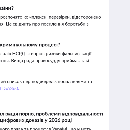
раїни?
 розпочато комплексні перевірки, відсторонено
ня. Це свідчить про посилення боротьби з
 кримінальному процесі?
еріалів НСРД створює ризики фальсифікації
шення. Вища рада правосуддя приймає такі
вний список першоджерел з посиланнями та
 LIGA360.
лізація порно, проблеми відповідальності
 цифрових доказів у 2026 році
ного права та процесу в Україні, що мають