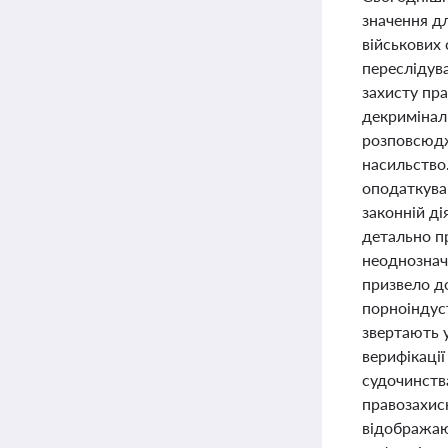
значення дл
військових
переслідува
захисту пр
декриміналі
розповсюдж
насильство
оподаткува
законній д
детально пр
неоднозначн
призвело д
порноіндуст
звертають 
верифікаці
судочинства
правозахисн
відображают