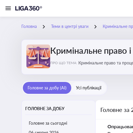
Головна
Теми в центрі уваги
Кримінальне пр
Кримінальне право і
Кримінальне право та проце
ПРО ЩО ТЕМА:
судочинства
Головне за добу (AI)
Усі публікації
ГОЛОВНЕ ЗА ДОБУ
Головне за 
Головне за сьогодні
Опрацьова
06 серпня 2026