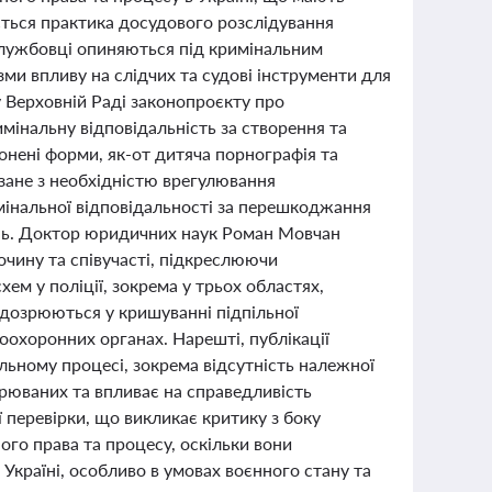
ається практика досудового розслідування
ослужбовці опиняються під кримінальним
ми впливу на слідчих та судові інструменти для
 Верховній Раді законопроєкту про
мінальну відповідальність за створення та
нені форми, як-от дитяча порнографія та
зане з необхідністю врегулювання
мінальної відповідальності за перешкоджання
ань. Доктор юридичних наук Роман Мовчан
лочину та співучасті, підкреслюючи
ем у поліції, зокрема у трьох областях,
ідозрюються у кришуванні підпільної
оохоронних органах. Нарешті, публікації
льному процесі, зокрема відсутність належної
рюваних та впливає на справедливість
 перевірки, що викликає критику з боку
ого права та процесу, оскільки вони
 Україні, особливо в умовах воєнного стану та