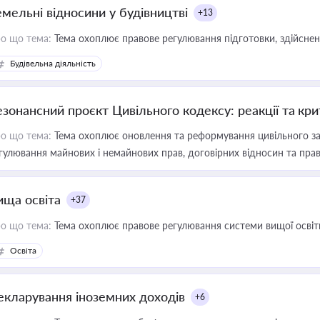
емельні відносини у будівництві
+13
о що тема:
Тема охоплює правове регулювання підготовки, здійсненн
Будівельна діяльність
езонансний проєкт Цивільного кодексу: реакції та кр
о що тема:
Тема охоплює оновлення та реформування цивільного за
гулювання майнових і немайнових прав, договірних відносин та прав
ища освіта
+37
о що тема:
Тема охоплює правове регулювання системи вищої освіти, о
Освіта
екларування іноземних доходів
+6