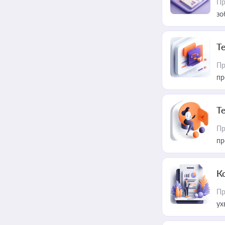
Пр
зо
T
Пр
пр
T
Пр
пр
К
Пр
ух