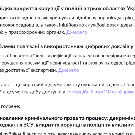
лідки викриття корупції у поліції в трьох областях Ук
криття посадовців, які кришували підпільну порноіндустрію,
високопосадовців, а також ініційовано службові розслідуван
ю у правоохоронних органах.
Джерело
блеми пов’язані з використанням цифрових доказів у
сть обов’язкової хеш-верифікації та належної перевірки мат
 порушення презумпції невинуватості та впливу на судові рі
ез достатньої експертизи.
Джерело
тань — це короткий підсумок змісту публікацій за день. По
 підсумок за добу доступні у
комерційній версії Платформи
 головне:
новлення кримінального права та процесу: декриміна
оджання ЗСУ, викриття корупції в поліції та виклики
 публікації висвітлюють низку важливих аспектів криміналь