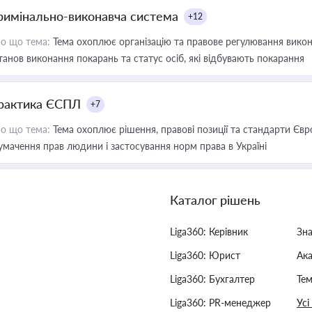
римінально-виконавча система
+12
о що тема:
Тема охоплює організацію та правове регулювання викона
танов виконання покарань та статус осіб, які відбувають покарання
рактика ЄСПЛ
+7
о що тема:
Тема охоплює рішення, правові позиції та стандарти Євр
умачення прав людини і застосування норм права в Україні
Каталог рішень
Liga360: Керівник
Зн
Liga360: Юрист
Ак
Liga360: Бухгалтер
Тем
Liga360: PR-менеджер
Усі