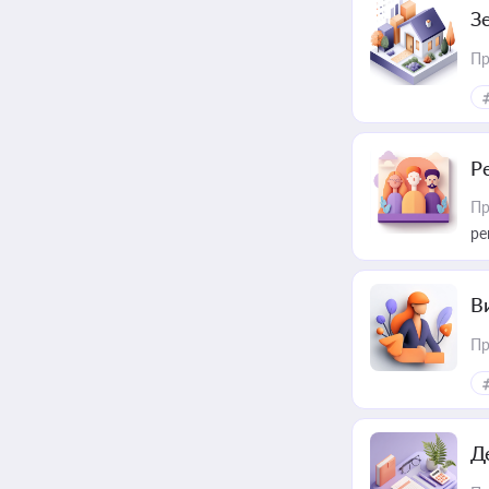
З
Пр
Р
Пр
ре
В
Пр
Д