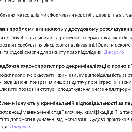
84 публікації за 21 травня
ібраних матеріалів ми сформували короткі відповіді на актуал
овні проблеми виникають у досудовому розслідуванні
 пов'язані з технічними затримками, ігноруванням запитів з
ження перебування військових на лікуванні. Юристи рекоме
и та судові скарги для захисту прав підслідних.
Джерело
дбачає законопроєкт про декриміналізацію порно в 
оєкт пропонує скасувати кримінальну відповідальність за 
, залишаючи покарання лише за дитячу порнографію, насильс
улювати правовий статус і оподаткування онлайн-платформ
блеми існують у кримінальній відповідальності за п
складнощі у визначенні стадії злочину, кваліфікації дій, а 
ті та допомоги в ухиленні від мобілізації. Судова практик
ацій.
Джерело