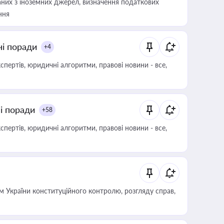
аних з іноземних джерел, визначення податкових
ння
ні поради
+4
пертів, юридичні алгоритми, правові новини - все,
ні поради
+58
пертів, юридичні алгоритми, правові новини - все,
 України конституційного контролю, розгляду справ,