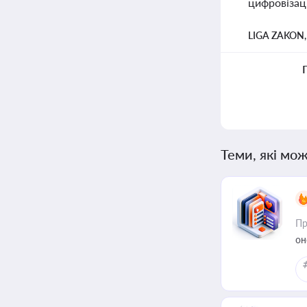
цифровізаці
LIGA ZAKON
Теми, які мож
Пр
он