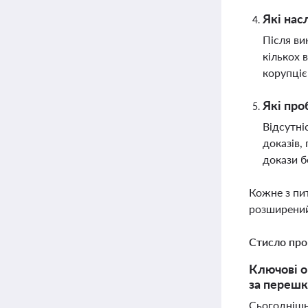
Які нас
Після ви
кількох 
корупціє
Які про
Відсутні
доказів,
докази б
Кожне з пи
розширений
Стисло про
Ключові о
за перешк
Сьогоднішні