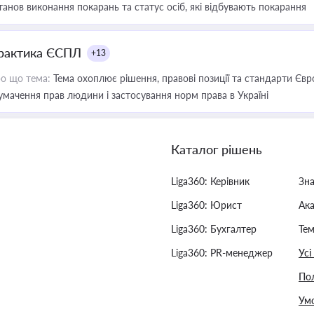
танов виконання покарань та статус осіб, які відбувають покарання
рактика ЄСПЛ
+13
о що тема:
Тема охоплює рішення, правові позиції та стандарти Євр
умачення прав людини і застосування норм права в Україні
Каталог рішень
Liga360: Керівник
Зн
Liga360: Юрист
Ак
Liga360: Бухгалтер
Тем
Liga360: PR-менеджер
Усі
Пол
Умо