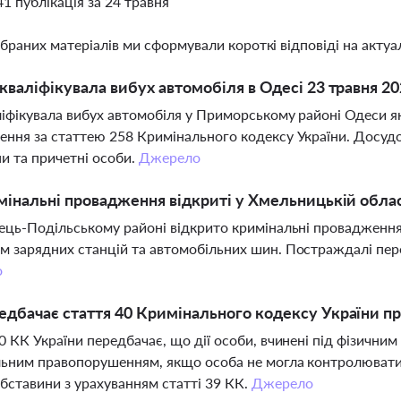
41 публікація за 24 травня
ібраних матеріалів ми сформували короткі відповіді на актуал
кваліфікувала вибух автомобіля в Одесі 23 травня 20
іфікувала вибух автомобіля у Приморському районі Одеси як
ння за статтею 258 Кримінального кодексу України. Досуд
и та причетні особи.
Джерело
мінальні провадження відкриті у Хмельницькій обла
ець-Подільському районі відкрито кримінальні провадження 
 зарядних станцій та автомобільних шин. Постраждалі пере
о
дбачає стаття 40 Кримінального кодексу України пр
0 КК України передбачає, що дії особи, вчинені під фізични
ьним правопорушенням, якщо особа не могла контролювати с
бставини з урахуванням статті 39 КК.
Джерело