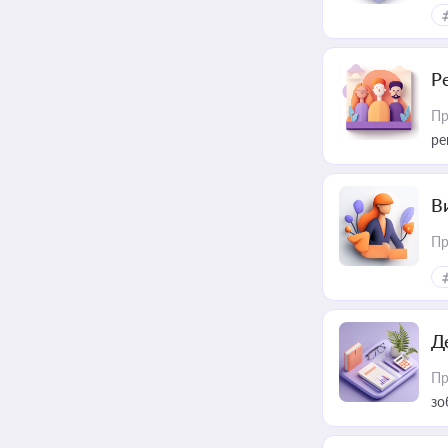
Р
Пр
ре
В
Пр
Д
Пр
зо