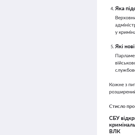
Яка під
Верховни
адмініст
у кримін
Які нов
Парламен
військов
службове
Кожне з пи
розширений
Стисло про
СБУ відкр
криміналь
ВЛК