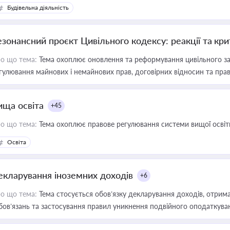
Будівельна діяльність
езонансний проєкт Цивільного кодексу: реакції та кр
о що тема:
Тема охоплює оновлення та реформування цивільного за
гулювання майнових і немайнових прав, договірних відносин та прав
ища освіта
+45
о що тема:
Тема охоплює правове регулювання системи вищої освіти, о
Освіта
екларування іноземних доходів
+6
о що тема:
Тема стосується обов’язку декларування доходів, отрим
бов’язань та застосування правил уникнення подвійного оподаткува