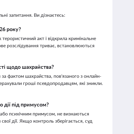
ьні запитання. Ви дізнаєтесь:
26 року?
 терористичний акт і відкрила кримінальне
ове розслідування триває, встановлюються
сті щодо шахрайства?
за фактом шахрайства, пов'язаного з онлайн-
рахували гроші псевдопродавцям, які зникли.
о дії під примусом?
м або психічним примусом, не визнаються
вої дії. Якщо контроль зберігається, суд