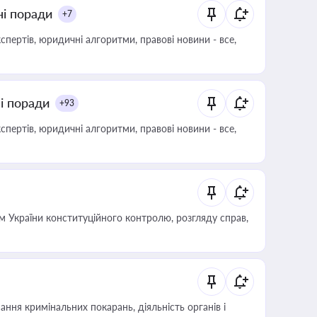
ні поради
+7
пертів, юридичні алгоритми, правові новини - все,
ні поради
+93
пертів, юридичні алгоритми, правові новини - все,
 України конституційного контролю, розгляду справ,
ння кримінальних покарань, діяльність органів і