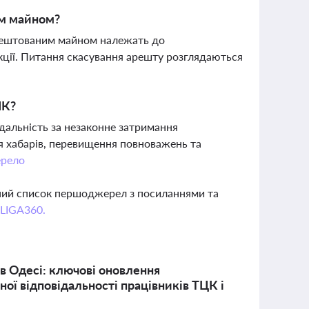
им майном?
арештованим майном належать до
кції. Питання скасування арешту розглядаються
ЛК?
дальність за незаконне затримання
я хабарів, перевищення повноважень та
рело
вний список першоджерел з посиланнями та
 LIGA360.
в Одесі: ключові оновлення
ої відповідальності працівників ТЦК і