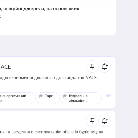
о, офіційні джерела, на основі яких
к
NACE
идів економічної діяльності до стандартів NACE,
о-енергетичний
Торгівля
Будівельна
+10
кс
діяльність
я та введення в експлуатацію об’єктів будівництва