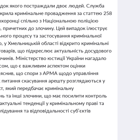
слідок якого постраждали двоє людей. Служба
ідкрила кримінальне провадження за статтею 258
охоронці спільно з Національною поліцією
іб, причетних до злочину. Цей випадок ілюструє
ьного процесу та застосування кримінальної
о, у Хмельницькій області відкрито кримінальні
оварів, що підкреслює актуальність досудового
чинів. Міністерство юстиції України нагадало
мусом, що є важливим аспектом оцінки
’яснив, що спори з АРМА щодо управління
к питання скасування арешту розглядаються у
т, який передбачає кримінальну
нь та інші злочини, що має посилити контроль
актуальні тенденції у кримінальному праві та
ідування та відповідальності суб’єктів