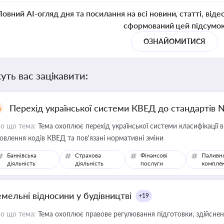
Повний AI-огляд дня та посилання на всі новини, статті, віде
сформований цей підсумо
ОЗНАЙОМИТИСЯ
уть вас зацікавити:
Перехід української системи КВЕД до стандартів 
о що тема:
Тема охоплює перехід української системи класифікації в
овлення кодів КВЕД та пов'язані нормативні зміни
Банківська
Страхова
Фінансові
Паливн
діяльність
діяльність
послуги
компле
емельні відносини у будівництві
+19
о що тема:
Тема охоплює правове регулювання підготовки, здійсненн