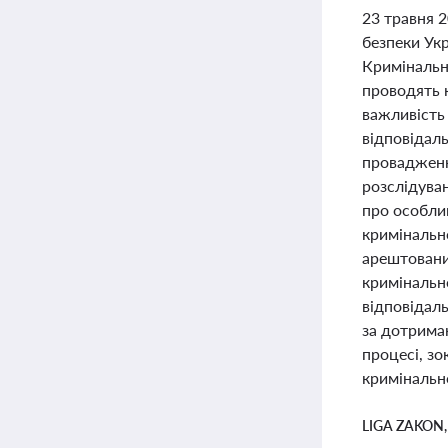
23 травня 
безпеки Ук
Кримінальн
проводять к
важливість 
відповідаль
провадженн
розслідуван
про особлив
кримінальн
арештовани
кримінальн
відповідал
за дотриман
процесі, зо
кримінальн
LIGA ZAKON