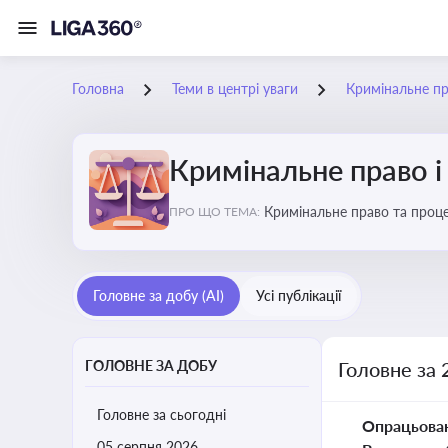
Головна
Теми в центрі уваги
Кримінальне пр
Кримінальне право і
Кримінальне право та проце
ПРО ЩО ТЕМА:
судочинства
Головне за добу (AI)
Усі публікації
ГОЛОВНЕ ЗА ДОБУ
Головне за 
Головне за сьогодні
Опрацьова
05 серпня 2026