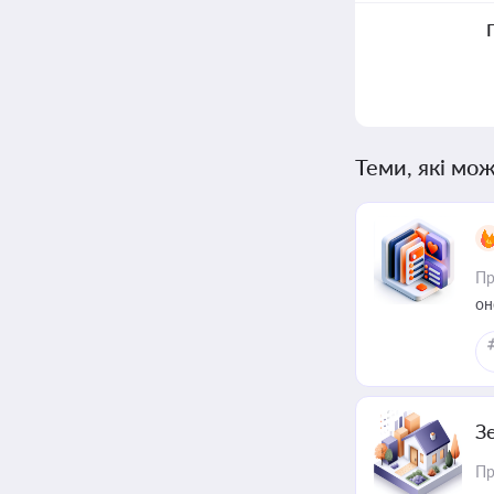
Теми, які мож
Пр
он
З
Пр