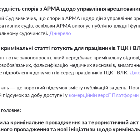
судність спорів з АРМА щодо управління арештован
й Суд визначив, що спори з АРМА щодо дій з управління 
ративних судів, оскільки АРМА виконує публічно-владні фун
альному судочинстві.
Джерело
і кримінальні статті готують для працівників ТЦК і В
т готує законопроєкт, який передбачає кримінальну відпові
озобов'язаних, фальсифікацію медичних висновків, вимаганн
 підроблення документів серед працівників ТЦК і ВЛК.
Дже
тань — це короткий підсумок змісту публікацій за день. По
 підсумок за добу доступні у
комерційній версії Платформи
 головне:
ила кримінальне провадження за терористичний акт 
ного провадження та нові ініціативи щодо кримінальн