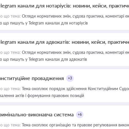
elegram канали для нотаріусів: новини, кейси, практич
о що тема:
Огляди нормативних змін, судова практика, коментарі екс
о що пишуть у Telegram каналах для нотаріусів
elegram канали для адвокатів: новини, кейси, практич
о що тема:
Огляди нормативних змін, судова практика, коментарі екс
о що пишуть у Telegram каналах для адвокатів
онституційне провадження
+3
о що тема:
Тема охоплює порядок здійснення Конституційним Судом
валення актів і формування правових позицій
римінально-виконавча система
+6
о що тема:
Тема охоплює організацію та правове регулювання викона