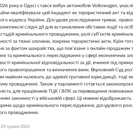
2026 року в Одесі стався вибух автомобіля Volkswagen, уна
раїни кваліфікувала цей інцидент як терористичний акт та в
ого кодексу України. Досудове розслідування триває, право
омплексні слідчі дії для встановлення обставин події та ос
стадій кримінального провадження, ролі суб’єктів кримінал
ності за тяжкі злочини, зокрема терористичні акти. Крім тог
я за фактом шахрайства, що пов’язане з онлайн-продажем т
ня та кримінального переслідування у сфері економічних зло
ості кримінальної відповідальності за дії, вчинені під при
ого правопорушення та визначення вини. Верховний Суд роз
м майном належать до адміністративної юрисдикції, тоді я
ому провадженні. Також у парламенті готується законопроєк
ьність для працівників ТЦК і ВЛК за перевищення повноваже
ням законності у військовій сфері. Ці новини відображають 
крема щодо кримінального переслідування, досудового розсл
ого провадження.
,
24 травня 2026