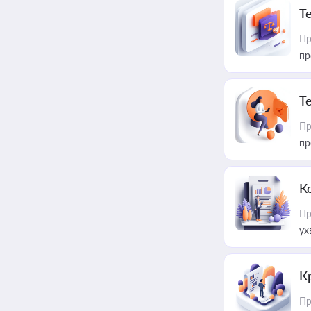
T
Пр
пр
T
Пр
пр
К
Пр
ух
К
Пр