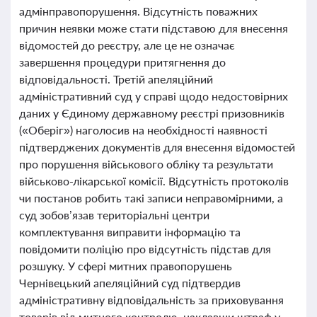
адмінправопорушення. Відсутність поважних
причин неявки може стати підставою для внесення
відомостей до реєстру, але це не означає
завершення процедури притягнення до
відповідальності. Третій апеляційний
адміністративний суд у справі щодо недостовірних
даних у Єдиному державному реєстрі призовників
(«Оберіг») наголосив на необхідності наявності
підтверджених документів для внесення відомостей
про порушення військового обліку та результати
військово-лікарської комісії. Відсутність протоколів
чи постанов робить такі записи неправомірними, а
суд зобов’язав територіальні центри
комплектування виправити інформацію та
повідомити поліцію про відсутність підстав для
розшуку. У сфері митних правопорушень
Чернівецький апеляційний суд підтвердив
адміністративну відповідальність за приховування
товарів від митного контролю, наклавши штраф у