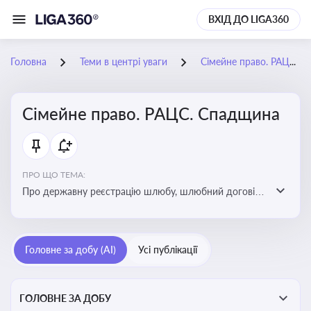
ВХІД ДО LIGA360
Головна
Теми в центрі уваги
Сімейне право. РАЦС. Спадщина
Сімейне право. РАЦС. Спадщина
ПРО ЩО ТЕМА:
Про державну реєстрацію шлюбу, шлюбний договір,
розлучення та розірвання шлюбу, спільну власність
подружжя, поділ майна, піклування, усиновлення,
прийомну сім’ю, визнання недієздатності,
Головне за добу (AI)
Усі публікації
позбавлення батьківських прав, виховання дитини,
місце проживання дитини, батьківство та
материнство
ГОЛОВНЕ ЗА ДОБУ