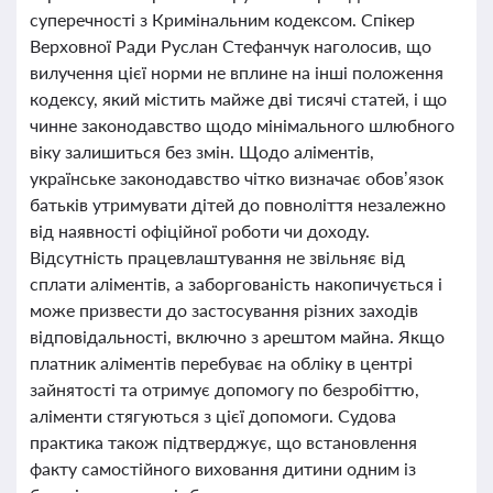
суперечності з Кримінальним кодексом. Спікер
Верховної Ради Руслан Стефанчук наголосив, що
вилучення цієї норми не вплине на інші положення
кодексу, який містить майже дві тисячі статей, і що
чинне законодавство щодо мінімального шлюбного
віку залишиться без змін. Щодо аліментів,
українське законодавство чітко визначає обов’язок
батьків утримувати дітей до повноліття незалежно
від наявності офіційної роботи чи доходу.
Відсутність працевлаштування не звільняє від
сплати аліментів, а заборгованість накопичується і
може призвести до застосування різних заходів
відповідальності, включно з арештом майна. Якщо
платник аліментів перебуває на обліку в центрі
зайнятості та отримує допомогу по безробіттю,
аліменти стягуються з цієї допомоги. Судова
практика також підтверджує, що встановлення
факту самостійного виховання дитини одним із