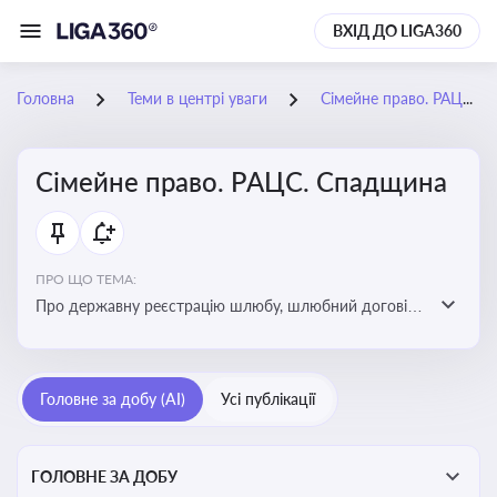
ВХІД ДО LIGA360
Головна
Теми в центрі уваги
Сімейне право. РАЦС. Спадщина
Сімейне право. РАЦС. Спадщина
ПРО ЩО ТЕМА:
Про державну реєстрацію шлюбу, шлюбний договір,
розлучення та розірвання шлюбу, спільну власність
подружжя, поділ майна, піклування, усиновлення,
прийомну сім’ю, визнання недієздатності,
Головне за добу (AI)
Усі публікації
позбавлення батьківських прав, виховання дитини,
місце проживання дитини, батьківство та
материнство
ГОЛОВНЕ ЗА ДОБУ