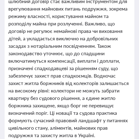
шлюбний договір стає важливим інструментом для
врегулювання майнових питань подружжя, зокрема
режиму власності, користування майном та
розподілу майна при розлученні. Важливо, що
договір не регулює немайнові права чи виховання
дітей, а укладається виключно на добровільних
засадах з нотаріальним посвідченням. Також
законодавство уточнює, що до спадщини
включатимуться компенсації, виплати і доплати,
призначені спадкодавцеві за рішенням суду, що
забезпечує захист прав спадкоємців. Водночас
захист житла боржників від колекторів залишається
на високому рівні: колектори не можуть забрати
квартиру без судового рішення, а єдине житло
боржника захищене, якщо борг не перевищує
визначений поріг. Ці новації та судова практика
формують сучасний правовий ландшафт у питаннях
цивільного стану, аліментів, майнових прав
подружжя та захисту житла в Україні.