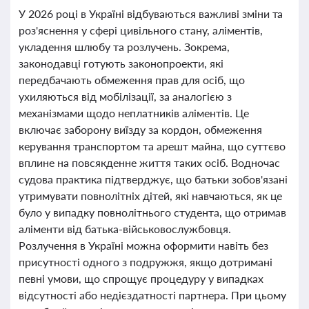
У 2026 році в Україні відбуваються важливі зміни та
роз'яснення у сфері цивільного стану, аліментів,
укладення шлюбу та розлучень. Зокрема,
законодавці готують законопроекти, які
передбачають обмеження прав для осіб, що
ухиляються від мобілізації, за аналогією з
механізмами щодо неплатників аліментів. Це
включає заборону виїзду за кордон, обмеження
керування транспортом та арешт майна, що суттєво
вплине на повсякденне життя таких осіб. Водночас
судова практика підтверджує, що батьки зобов'язані
утримувати повнолітніх дітей, які навчаються, як це
було у випадку повнолітнього студента, що отримав
аліменти від батька-військовослужбовця.
Розлучення в Україні можна оформити навіть без
присутності одного з подружжя, якщо дотримані
певні умови, що спрощує процедуру у випадках
відсутності або недієздатності партнера. При цьому