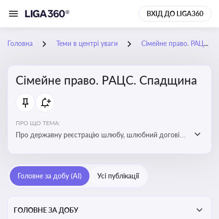
ВХІД ДО LIGA360
Головна
Теми в центрі уваги
Сімейне право. РАЦС. Спадщина
Сімейне право. РАЦС. Спадщина
ПРО ЩО ТЕМА:
Про державну реєстрацію шлюбу, шлюбний договір,
розлучення та розірвання шлюбу, спільну власність
подружжя, поділ майна, піклування, усиновлення,
прийомну сім’ю, визнання недієздатності,
Головне за добу (AI)
Усі публікації
позбавлення батьківських прав, виховання дитини,
місце проживання дитини, батьківство та
материнство
ГОЛОВНЕ ЗА ДОБУ