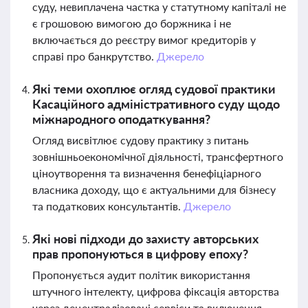
суду, невиплачена частка у статутному капіталі не
є грошовою вимогою до боржника і не
включається до реєстру вимог кредиторів у
справі про банкрутство.
Джерело
Які теми охоплює огляд судової практики
Касаційного адміністративного суду щодо
міжнародного оподаткування?
Огляд висвітлює судову практику з питань
зовнішньоекономічної діяльності, трансфертного
ціноутворення та визначення бенефіціарного
власника доходу, що є актуальними для бізнесу
та податкових консультантів.
Джерело
Які нові підходи до захисту авторських
прав пропонуються в цифрову епоху?
Пропонується аудит політик використання
штучного інтелекту, цифрова фіксація авторства
через децентралізовані сервіси та включення