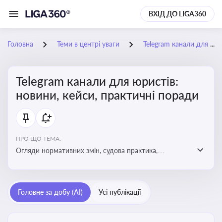
ВХІД ДО LIGA360
Головна
Теми в центрі уваги
Telegram канали для юристів: новини, кейси, практичні поради
Telegram канали для юристів:
новини, кейси, практичні поради
ПРО ЩО ТЕМА:
Огляди нормативних змін, судова практика,
коментарі експертів, юридичні алгоритми, правові
новини - все, про що пишуть у юридичних Telegram
каналах
Головне за добу (AI)
Усі публікації