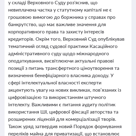
у складі Верховного Суду роз'яснив, що
невиплачена частка у статутному капіталі не є
грошовою вимогою до боржника у справах про
банкрутство, що має важливе значення для
корпоративного права та захисту інтересів
кредиторів. Окрім того, Верховний Суд опублікував
тематичний огляд судової практики Касаційного
адміністративного суду щодо міжнародного
оподаткування, висвітлюючи актуальні правові
позиції з питань трансфертного ціноутворення та
визначення бенефіціарного власника доходу. У
сфері інтелектуальної власності експерти
акцентують увагу на нових викликах, пов’язаних із
цифровізацією та використанням штучного
інтелекту. Важливими є питання аудиту політик
використання ШІ, цифрової фіксації авторства та
розширених ліцензій для комерціалізації творів.
Також уряд затвердив новий Порядок формування
переліків майна для приватизації, що встановлює