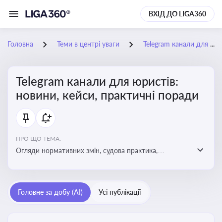
ВХІД ДО LIGA360
Головна
Теми в центрі уваги
Telegram канали для юристів: новини, кейси, практичні поради
Telegram канали для юристів:
новини, кейси, практичні поради
ПРО ЩО ТЕМА:
Огляди нормативних змін, судова практика,
коментарі експертів, юридичні алгоритми, правові
новини - все, про що пишуть у юридичних Telegram
каналах
Головне за добу (AI)
Усі публікації