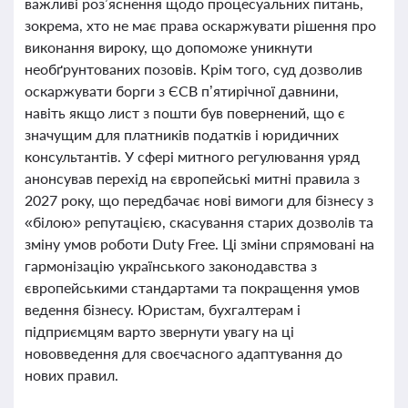
важливі роз’яснення щодо процесуальних питань,
зокрема, хто не має права оскаржувати рішення про
виконання вироку, що допоможе уникнути
необґрунтованих позовів. Крім того, суд дозволив
оскаржувати борги з ЄСВ п’ятирічної давнини,
навіть якщо лист з пошти був повернений, що є
значущим для платників податків і юридичних
консультантів. У сфері митного регулювання уряд
анонсував перехід на європейські митні правила з
2027 року, що передбачає нові вимоги для бізнесу з
«білою» репутацією, скасування старих дозволів та
зміну умов роботи Duty Free. Ці зміни спрямовані на
гармонізацію українського законодавства з
європейськими стандартами та покращення умов
ведення бізнесу. Юристам, бухгалтерам і
підприємцям варто звернути увагу на ці
нововведення для своєчасного адаптування до
нових правил.